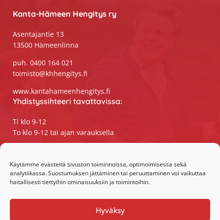
Kanta-Hämeen Hengitys ry
Asentajantie 13
13500 Hämeenlinna
puh. 0400 164 021
toimisto@khhengitys.fi
www.kantahameenhengitys.fi
Yhdistyssihteeri tavattavissa:
Ti klo 9-12
To klo 9-12 tai ajan varauksella
Puhelimitse ja sähköpostilla tavoitat
yhdistyssihteerin
Käytämme evästeitä sivuston toiminnoissa, optimoimisessa sekä
analytiikassa. Suostumuksen jättäminen tai peruuttaminen voi vaikuttaa
maanantaista perjantaihin klo 9-15
haitallisesti tiettyihin ominaisuuksiin ja toimintoihin.
Olemme somessa:
Hyväksy
Facebook