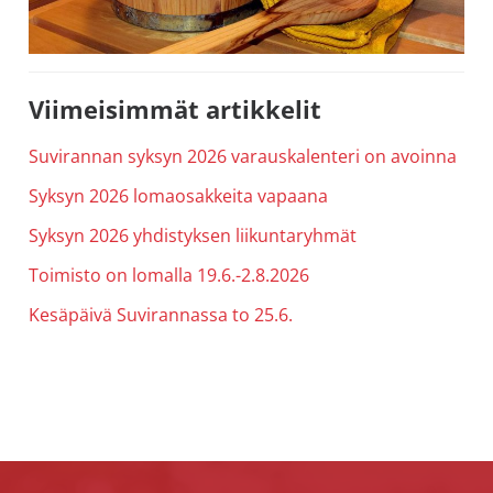
Ensisijainen
Viimeisimmät artikkelit
sivupalkki
Suvirannan syksyn 2026 varauskalenteri on avoinna
Syksyn 2026 lomaosakkeita vapaana
Syksyn 2026 yhdistyksen liikuntaryhmät
Toimisto on lomalla 19.6.-2.8.2026
Kesäpäivä Suvirannassa to 25.6.
Footer