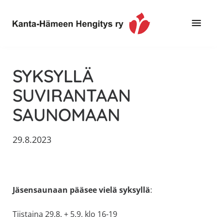
Hyppää
Hyppää
Hyppää
pääsisältöön
ensisijaiseen
alatunnisteeseen
sivupalkkiin
Toimintaa
Kanta-
ja
Hämeen
SYKSYLLÄ
tietoa,
Hengitys
erityisesti
SUVIRANTAAN
ry
jos
SAUNOMAAN
sinua
koskettaa
astma,
29.8.2023
keuhkoahtaumatauti,uniapnea,
muut
keuhkosairaudet,
huono
Jäsensaunaan pääsee vielä syksyllä
:
sisäilma
Tiistaina 29.8. + 5.9. klo 16-19
tai