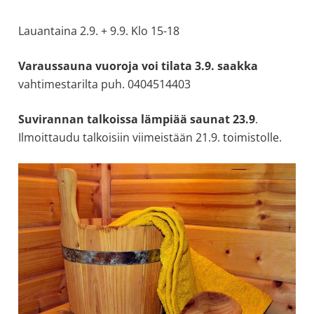
allergiat.
Lauantaina 2.9. + 9.9. Klo 15-18
K-
H
Varaussauna vuoroja voi tilata 3.9. saakka
Hengitys
vahtimestarilta puh. 0404514403
ry
Suvirannan talkoissa lämpiää saunat 23.9
.
Ilmoittaudu talkoisiin viimeistään 21.9. toimistolle.