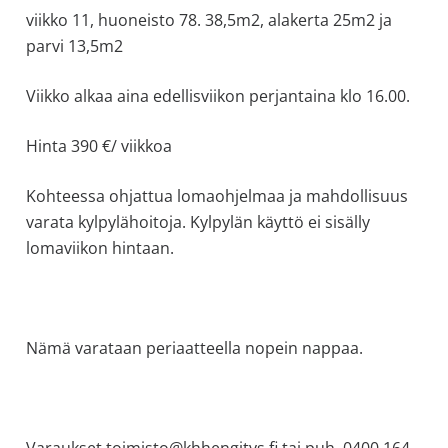
viikko 11, huoneisto 78. 38,5m2, alakerta 25m2 ja
allergiat.
parvi 13,5m2
K-
H
Viikko alkaa aina edellisviikon perjantaina klo 16.00.
Hengitys
ry
Hinta 390 €/ viikkoa
Kohteessa ohjattua lomaohjelmaa ja mahdollisuus
varata kylpylähoitoja. Kylpylän käyttö ei sisälly
lomaviikon hintaan.
Nämä varataan periaatteella nopein nappaa.
Varaukset toimisto@khhengitys.fi tai puh. 0400 164