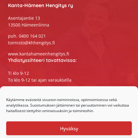
Kanta-Hämeen Hengitys ry
Asentajantie 13
13500 Hämeenlinna
puh. 0400 164 021
toimisto@khhengitys.fi
www.kantahameenhengitys.fi
Yhdistyssihteeri tavattavissa:
Ti klo 9-12
To klo 9-12 tai ajan varauksella
Puhelimitse ja sähköpostilla tavoitat
yhdistyssihteerin
Käytämme evästeitä sivuston toiminnoissa, optimoimisessa sekä
analytiikassa. Suostumuksen jättäminen tai peruuttaminen voi vaikuttaa
maanantaista perjantaihin klo 9-15
haitallisesti tiettyihin ominaisuuksiin ja toimintoihin.
Olemme somessa:
Hyväksy
Facebook
Instagram