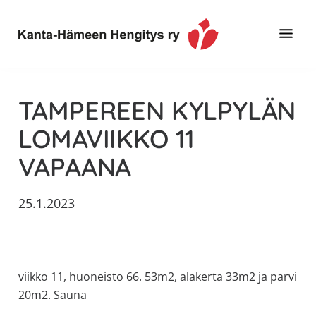
Hyppää
Hyppää
Hyppää
pääsisältöön
ensisijaiseen
alatunnisteeseen
sivupalkkiin
Toimintaa
Kanta-
ja
Hämeen
TAMPEREEN KYLPYLÄN
tietoa,
Hengitys
erityisesti
LOMAVIIKKO 11
ry
jos
VAPAANA
sinua
koskettaa
astma,
25.1.2023
keuhkoahtaumatauti,uniapnea,
muut
keuhkosairaudet,
huono
viikko 11, huoneisto 66. 53m2, alakerta 33m2 ja parvi
sisäilma
20m2. Sauna
tai