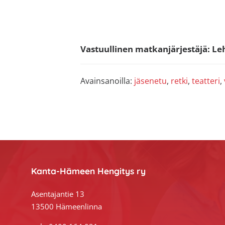
Vastuullinen matkanjärjestäjä: L
Avainsanoilla:
jäsenetu
,
retki
,
teatteri
,
Footer
Kanta-Hämeen Hengitys ry
Asentajantie 13
13500 Hämeenlinna