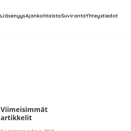
s
Jäsenyys
Ajankohtaista
Suviranta
Yhteystiedot
nsisijainen
Viimeisimmät
artikkelit
ivupalkki
Suvirannan syksyn 2026