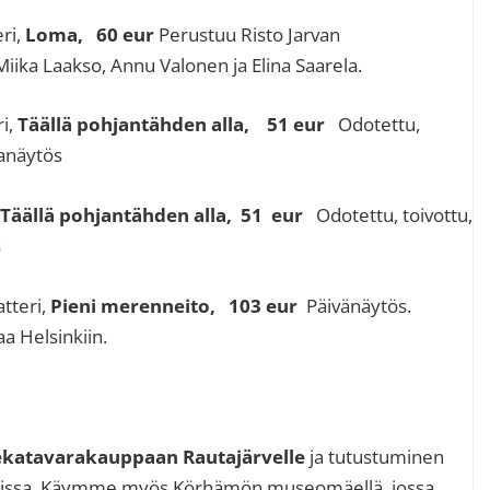
ri,
Loma, 60 eur
Perustuu Risto Jarvan
ika Laakso, Annu Valonen ja Elina Saarela.
ri,
Täällä pohjantähden alla, 51 eur
Odotettu,
tanäytös
Täällä pohjantähden alla, 51 eur
Odotettu, toivottu,
s
tteri,
Pieni merenneito, 103 eur
Päivänäytös.
a Helsinkiin.
:
sekatavarakauppaan Rautajärvelle
ja tutustuminen
oisissa. Käymme myös Körhämön museomäellä, jossa