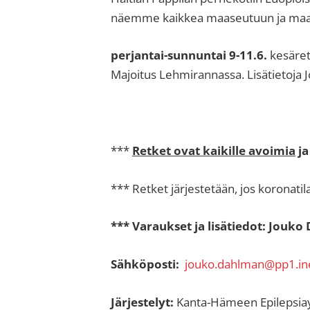
näemme kaikkea maaseutuun ja maata
perjantai-sunnuntai 9-11.6.
kesäret
Majoitus Lehmirannassa. Lisätietoja 
***
Retket ovat kaikille avoimia
ja
*** Retket järjestetään, jos koronatilan
*** Varaukset ja lisätiedot: Jouk
Sähköposti:
jouko.dahlman@pp1.ine
Järjestelyt:
Kanta-Hämeen Epilepsiayh