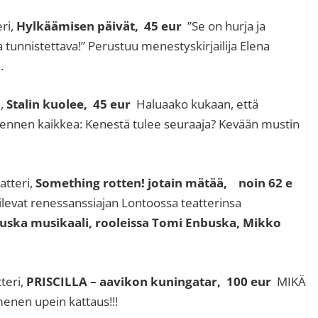
ri,
Hylkäämisen päivät, 45 eur
”Se on hurja ja
tunnistettava!” Perustuu menestyskirjailija Elena
.
i,
Stalin kuolee, 45 eur
Haluaako kukaan, että
a ennen kaikkea: Kenestä tulee seuraaja? Kevään mustin
tteri,
Something rotten! jotain mätää, noin 62 e
ilevat renessanssiajan Lontoossa teatterinsa
uska musikaali, rooleissa Tomi Enbuska, Mikko
teri,
PRISCILLA – aavikon kuningatar, 100 eur
MIKÄ
nen upein kattaus!!!