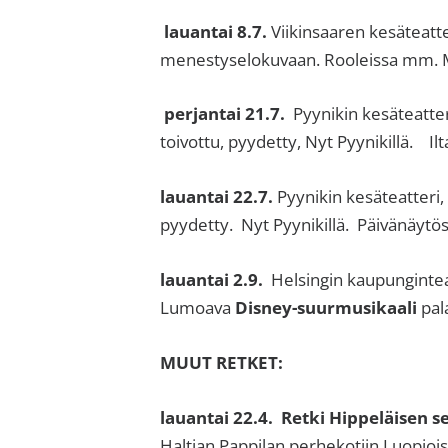
lauantai 8.7.
Viikinsaaren kesäteatte
menestyselokuvaan. Rooleissa mm. Mi
perjantai 21.7.
Pyynikin kesäteatte
toivottu, pyydetty, Nyt Pyynikillä. Il
lauantai 22.7.
Pyynikin kesäteatteri,
pyydetty. Nyt Pyynikillä. Päivänäytö
lauantai 2.9.
Helsingin kaupungintea
Lumoava
Disney-suurmusikaali
pala
MUUT RETKET
lauantai 22.4. Retki Hippeläisen 
Haltian Pappilan perhekotiin Luopi