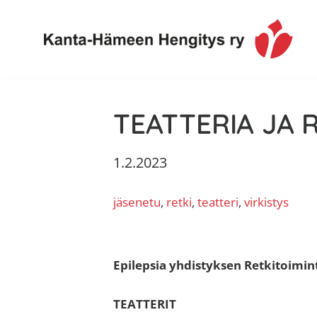
Hyppää
Hyppää
Hyppää
Hyppää
ensisijaiseen
pääsisältöön
ensisijaiseen
alatunnisteeseen
valikkoon
sivupalkkiin
Toimintaa
Kanta-
ja
TEATTERIA JA 
Hämeen
tietoa,
Hengitys
erityisesti
1.2.2023
ry
jos
sinua
jäsenetu
, 
retki
, 
teatteri
, 
virkistys
koskettaa
astma,
keuhkoahtaumatauti,uniapnea,
muut
Epilepsia yhdistyksen Retkitoim
keuhkosairaudet,
huono
TEATTERIT