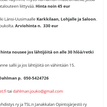
louteen liittyvää.
Hinta noin 45 eur
ki Länsi-Uusimaalle
Karkkilaan, Lohjalle ja Saloon
.
Joukolta.
Arviohinta n. 330 eur
 hinta nousee jos lähtijöitä on alle 30 hlöä/retki
ne sallii ja jos lähtijöitä on vähintään 15.
o Dahlman p. 050-5424726
t.fi
tai
dahlman.jouko@gmail.com
distys ry ja TSL:n Janakkalan Opintojärjestö ry