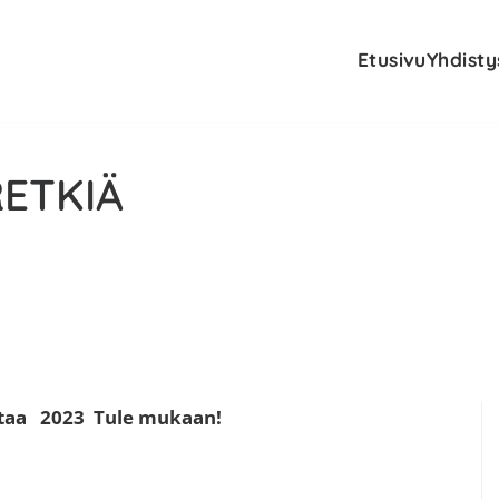
Etusivu
Yhdisty
RETKIÄ
E
intaa 2023 Tule mukaan!
s