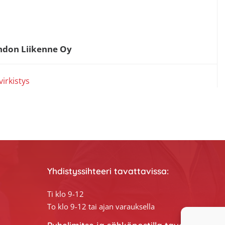
ehdon Liikenne Oy
virkistys
Yhdistyssihteeri tavattavissa:
Ti klo 9-12
To klo 9-12 tai ajan varauksella