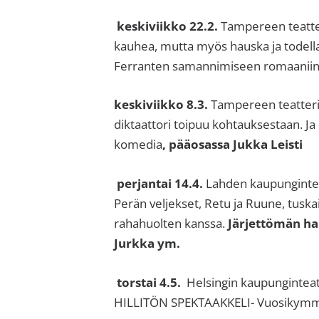
sisäilma
tai
keskiviikko 22.2.
Tampereen teatte
allergiat.
kauhea, mutta myös hauska ja todella 
K-
Ferranten samannimiseen romaaniin
H
keskiviikko 8.3.
Tampereen teatter
Hengitys
diktaattori toipuu kohtauksestaan. J
ry
komedia
, pääosassa Jukka Leisti
perjantai 14.4.
Lahden kaupungintea
Perän veljekset, Retu ja Ruune, tuska
rahahuolten kanssa.
Järjettömän ha
Jurkka ym.
torstai 4.5.
Helsingin kaupunginteat
HILLITÖN SPEKTAAKKELI- Vuosikymme