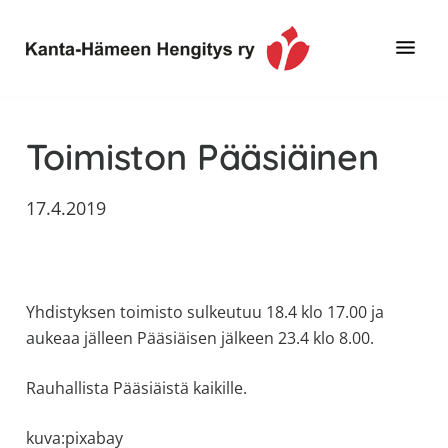
Hyppää
Hyppää
Hyppää
pääsisältöön
ensisijaiseen
alatunnisteeseen
sivupalkkiin
Toimintaa
Kanta-
ja
Hämeen
Toimiston Pääsiäinen
tietoa,
Hengitys
erityisesti
17.4.2019
ry
jos
sinua
koskettaa
astma,
Yhdistyksen toimisto sulkeutuu 18.4 klo 17.00 ja
keuhkoahtaumatauti,uniapnea,
aukeaa jälleen Pääsiäisen jälkeen 23.4 klo 8.00.
muut
keuhkosairaudet,
Rauhallista Pääsiäistä kaikille.
huono
sisäilma
kuva:pixabay
tai