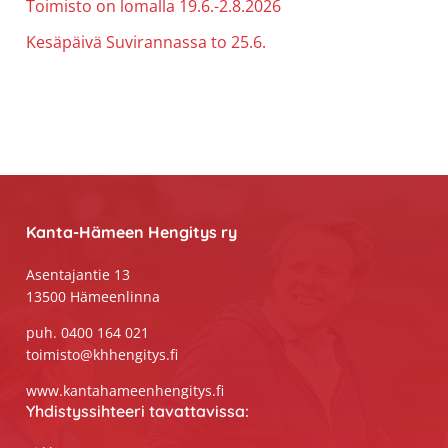
Toimisto on lomalla 19.6.-2.8.2026
Kesäpäivä Suvirannassa to 25.6.
Footer
Kanta-Hämeen Hengitys ry
Asentajantie 13
13500 Hämeenlinna
puh. 0400 164 021
toimisto@khhengitys.fi
www.kantahameenhengitys.fi
Yhdistyssihteeri tavattavissa: