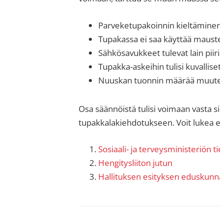
sisäilma
tai
Parveketupakoinnin kieltämine
allergiat.
Tupakassa ei saa käyttää maust
K-
Sähkösavukkeet tulevat lain piiri
H
Tupakka-askeihin tulisi kuvallise
Hengitys
Nuuskan tuonnin määrää muut
ry
Osa säännöistä tulisi voimaan vasta s
tupakkalakiehdotukseen. Voit lukea e
Sosiaali- ja terveysministeriön 
Hengitysliiton jutun
Hallituksen esityksen eduskunna