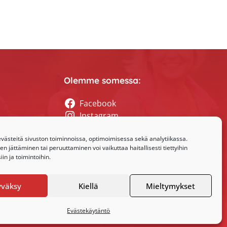
Olemme somessa:
Facebook
Instagram
tyssihteerin
ästeitä sivuston toiminnoissa, optimoimisessa sekä analytiikassa.
 jättäminen tai peruuttaminen voi vaikuttaa haitallisesti tiettyihin
in ja toimintoihin.
yväksy
Kiellä
Mieltymykset
Evästekäytäntö