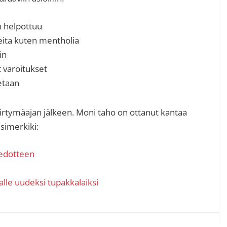
n helpottuu
eita kuten mentholia
in
t varoitukset
etaan
iirtymäajan jälkeen. Moni taho on ottanut kantaa
simerkiki:
tiedotteen
lle uudeksi tupakkalaiksi