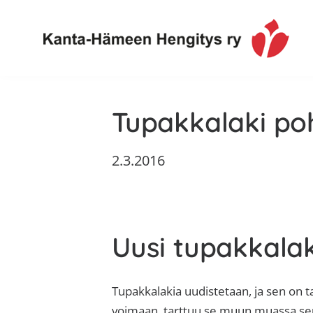
Hyppää
Hyppää
Hyppää
Hyppää
ensisijaiseen
pääsisältöön
ensisijaiseen
alatunnisteeseen
valikkoon
sivupalkkiin
Toimintaa
Kanta-
ja
Tupakkalaki po
Hämeen
tietoa,
Hengitys
erityisesti
2.3.2016
ry
jos
sinua
koskettaa
astma,
Uusi tupakkalak
keuhkoahtaumatauti,uniapnea,
muut
keuhkosairaudet,
Tupakkalakia uudistetaan, ja sen on t
huono
voimaan, tarttuu se muun muassa seur