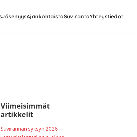
s
Jäsenyys
Ajankohtaista
Suviranta
Yhteystiedot
nsisijainen
Viimeisimmät
artikkelit
ivupalkki
Suvirannan syksyn 2026
varauskalenteri on avoinna