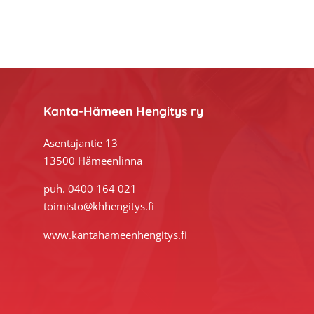
Footer
Kanta-Hämeen Hengitys ry
Asentajantie 13
13500 Hämeenlinna
puh. 0400 164 021
toimisto@khhengitys.fi
www.kantahameenhengitys.fi