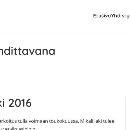
Etusivu
Yhdisty
hdittavana
E
i 2016
s
arkoitus tulla voimaan toukokuussa. Mikäli laki tulee
aaviin asioihin: