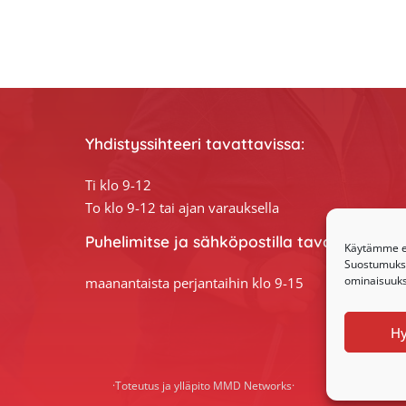
Yhdistyssihteeri tavattavissa:
Ti klo 9-12
To klo 9-12 tai ajan varauksella
Puhelimitse ja sähköpostilla tavoitat yhdis
Käytämme ev
Suostumuksen
ominaisuuksi
maanantaista perjantaihin klo 9-15
H
·Toteutus ja ylläpito
MMD Networks
·