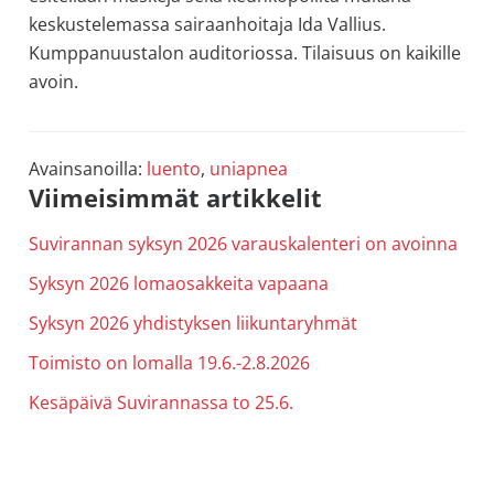
allergiat.
keskustelemassa sairaanhoitaja Ida Vallius.
K-
Kumppanuustalon auditoriossa. Tilaisuus on kaikille
H
avoin.
Hengitys
ry
Avainsanoilla:
luento
,
uniapnea
Ensisijainen
Viimeisimmät artikkelit
sivupalkki
Suvirannan syksyn 2026 varauskalenteri on avoinna
Syksyn 2026 lomaosakkeita vapaana
Syksyn 2026 yhdistyksen liikuntaryhmät
Toimisto on lomalla 19.6.-2.8.2026
Kesäpäivä Suvirannassa to 25.6.