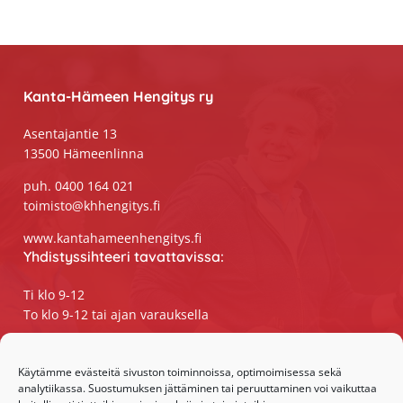
Footer
Kanta-Hämeen Hengitys ry
Asentajantie 13
13500 Hämeenlinna
puh. 0400 164 021
toimisto@khhengitys.fi
www.kantahameenhengitys.fi
Yhdistyssihteeri tavattavissa:
Ti klo 9-12
To klo 9-12 tai ajan varauksella
Puhelimitse ja sähköpostilla tavoitat
yhdistyssihteerin
Käytämme evästeitä sivuston toiminnoissa, optimoimisessa sekä
analytiikassa. Suostumuksen jättäminen tai peruuttaminen voi vaikuttaa
maanantaista perjantaihin klo 9-15