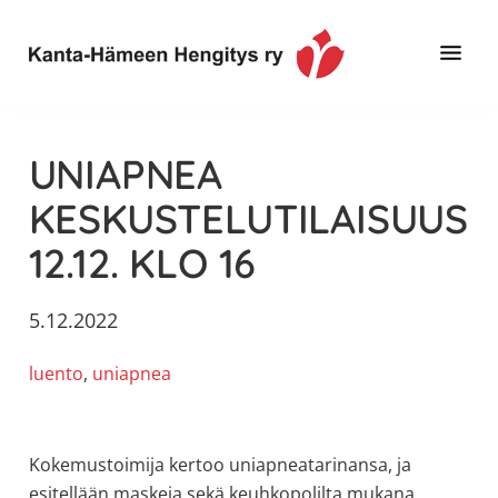
Hyppää
Hyppää
Hyppää
pääsisältöön
ensisijaiseen
alatunnisteeseen
sivupalkkiin
Toimintaa
Kanta-
ja
Hämeen
UNIAPNEA
tietoa,
Hengitys
erityisesti
KESKUSTELUTILAISUUS
ry
jos
12.12. KLO 16
sinua
koskettaa
astma,
5.12.2022
keuhkoahtaumatauti,uniapnea,
luento
, 
uniapnea
muut
keuhkosairaudet,
huono
sisäilma
Kokemustoimija kertoo uniapneatarinansa, ja
tai
esitellään maskeja sekä keuhkopolilta mukana