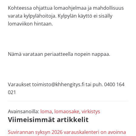
Kohteessa ohjattua lomaohjelmaa ja mahdollisuus
varata kylpylähoitoja. Kylpylän käyttö ei sisälly
lomaviikon hintaan.
Nämä varataan periaatteella nopein nappaa.
Varaukset toimisto@khhengitys.fi tai puh. 0400 164
021
Avainsanoilla:
loma
,
lomaosake
,
virkistys
Ensisijainen
Viimeisimmät artikkelit
sivupalkki
Suvirannan syksyn 2026 varauskalenteri on avoinna