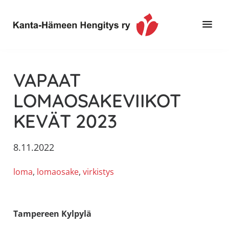
Hyppää
Hyppää
Hyppää
pääsisältöön
ensisijaiseen
alatunnisteeseen
sivupalkkiin
Toimintaa
Kanta-
ja
Hämeen
VAPAAT
tietoa,
Hengitys
erityisesti
LOMAOSAKEVIIKOT
ry
jos
KEVÄT 2023
sinua
koskettaa
astma,
8.11.2022
keuhkoahtaumatauti,uniapnea,
loma
, 
lomaosake
, 
virkistys
muut
keuhkosairaudet,
huono
sisäilma
Tampereen Kylpylä
tai