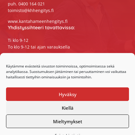
puh. 0400 164 021
toimisto@khhengitys.fi
www.kantahameenhengitys.fi
Yhdistyssihteeri tavattavissa:
Ti klo 9-12
To klo 9-12 tai ajan varauksella
Puhelimitse ja sähköpostilla tavoitat
yhdistyssihteerin
Käytämme evästeitä sivuston toiminnoissa, optimoimisessa sekä
analytiikassa. Suostumuksen jättäminen tai peruuttaminen voi vaikuttaa
maanantaista perjantaihin klo 9-15
haitallisesti tiettyihin ominaisuuksiin ja toimintoihin.
Olemme somessa:
Hyväksy
Facebook
Instagram
Kiellä
Mieltymykset