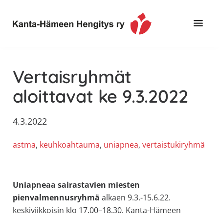
Hyppää
Hyppää
Hyppää
pääsisältöön
ensisijaiseen
alatunnisteeseen
sivupalkkiin
Toimintaa
Kanta-
ja
Hämeen
Vertaisryhmät
tietoa,
Hengitys
erityisesti
aloittavat ke 9.3.2022
ry
jos
sinua
4.3.2022
koskettaa
astma,
astma
, 
keuhkoahtauma
, 
uniapnea
, 
vertaistukiryhmä
keuhkoahtaumatauti,uniapnea,
muut
keuhkosairaudet,
Uniapneaa sairastavien miesten
huono
pienvalmennusryhmä
alkaen 9.3.-15.6.22.
sisäilma
keskiviikkoisin klo 17.00–18.30. Kanta-Hämeen
tai