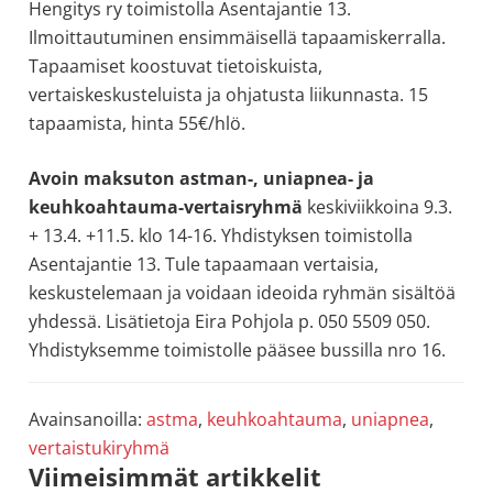
Hengitys ry toimistolla Asentajantie 13.
allergiat.
Ilmoittautuminen ensimmäisellä tapaamiskerralla.
K-
Tapaamiset koostuvat tietoiskuista,
H
vertaiskeskusteluista ja ohjatusta liikunnasta. 15
Hengitys
tapaamista, hinta 55€/hlö.
ry
Avoin maksuton astman-, uniapnea- ja
keuhkoahtauma-vertaisryhmä
keskiviikkoina 9.3.
+ 13.4. +11.5. klo 14-16. Yhdistyksen toimistolla
Asentajantie 13. Tule tapaamaan vertaisia,
keskustelemaan ja voidaan ideoida ryhmän sisältöä
yhdessä. Lisätietoja Eira Pohjola p. 050 5509 050.
Yhdistyksemme toimistolle pääsee bussilla nro 16.
Avainsanoilla:
astma
,
keuhkoahtauma
,
uniapnea
,
vertaistukiryhmä
Ensisijainen
Viimeisimmät artikkelit