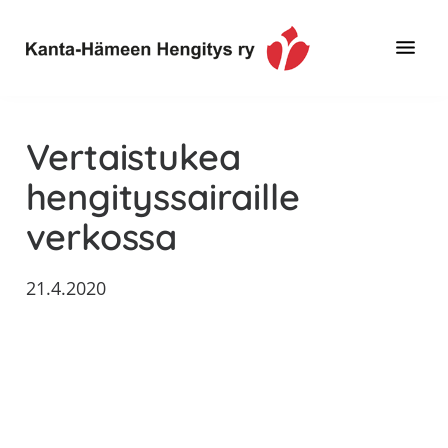
Hyppää
Hyppää
Hyppää
pääsisältöön
ensisijaiseen
alatunnisteeseen
sivupalkkiin
Toimintaa
Kanta-
ja
Hämeen
Vertaistukea
tietoa,
Hengitys
erityisesti
hengityssairaille
ry
jos
verkossa
sinua
koskettaa
astma,
21.4.2020
keuhkoahtaumatauti,uniapnea,
muut
keuhkosairaudet,
huono
sisäilma
tai