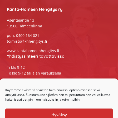
Kanta-Hämeen Hengitys ry
Asentajantie 13
13500 Hämeenlinna
puh. 0400 164 021
toimisto@khhengitys.fi
www.kantahameenhengitys.fi
Yhdistyssihteeri tavattavissa:
Ti klo 9-12
To klo 9-12 tai ajan varauksella
Puhelimitse ja sähköpostilla tavoitat
yhdistyssihteerin
Käytämme evästeitä sivuston toiminnoissa, optimoimisessa sekä
analytiikassa. Suostumuksen jättäminen tai peruuttaminen voi vaikuttaa
maanantaista perjantaihin klo 9-15
haitallisesti tiettyihin ominaisuuksiin ja toimintoihin.
Olemme somessa:
Hyväksy
Facebook