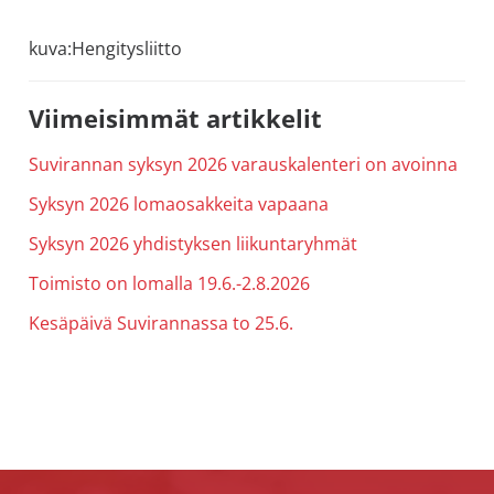
allergiat.
kuva:Hengitysliitto
K-
H
Hengitys
Ensisijainen
Viimeisimmät artikkelit
ry
sivupalkki
Suvirannan syksyn 2026 varauskalenteri on avoinna
Syksyn 2026 lomaosakkeita vapaana
Syksyn 2026 yhdistyksen liikuntaryhmät
Toimisto on lomalla 19.6.-2.8.2026
Kesäpäivä Suvirannassa to 25.6.
Footer