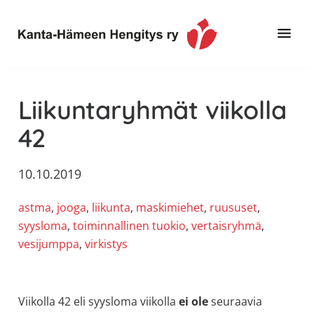
Hyppää
Hyppää
Hyppää
pääsisältöön
ensisijaiseen
alatunnisteeseen
sivupalkkiin
Toimintaa
Kanta-
ja
Hämeen
Liikuntaryhmät viikolla
tietoa,
Hengitys
erityisesti
42
ry
jos
sinua
10.10.2019
koskettaa
astma,
astma
, 
jooga
, 
liikunta
, 
maskimiehet
, 
ruususet
, 
keuhkoahtaumatauti,uniapnea,
syysloma
, 
toiminnallinen tuokio
, 
vertaisryhmä
, 
muut
vesijumppa
, 
virkistys
keuhkosairaudet,
huono
sisäilma
Viikolla 42 eli syysloma viikolla
ei ole
seuraavia
tai