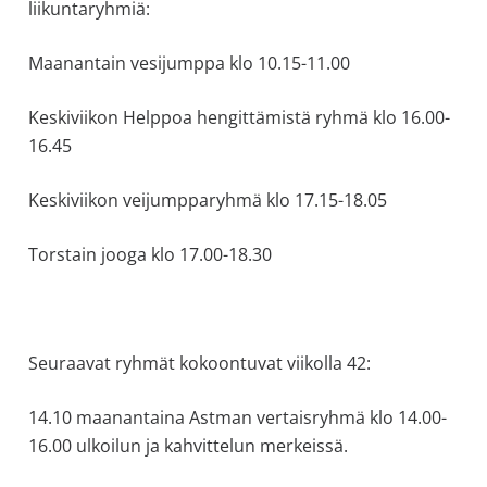
liikuntaryhmiä:
allergiat.
K-
Maanantain vesijumppa klo 10.15-11.00
H
Hengitys
Keskiviikon Helppoa hengittämistä ryhmä klo 16.00-
ry
16.45
Keskiviikon veijumpparyhmä klo 17.15-18.05
Torstain jooga klo 17.00-18.30
Seuraavat ryhmät kokoontuvat viikolla 42:
14.10 maanantaina Astman vertaisryhmä klo 14.00-
16.00 ulkoilun ja kahvittelun merkeissä.