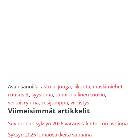
Avainsanoilla:
astma
,
jooga
,
liikunta
,
maskimiehet
,
ruususet
,
syysloma
,
toiminnallinen tuokio
,
vertaisryhmä
,
vesijumppa
,
virkistys
Ensisijainen
Viimeisimmät artikkelit
sivupalkki
Suvirannan syksyn 2026 varauskalenteri on avoinna
Syksyn 2026 lomaosakkeita vapaana