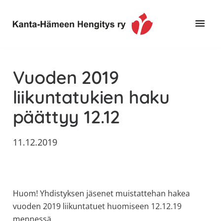
Hyppää
Hyppää
Hyppää
pääsisältöön
ensisijaiseen
alatunnisteeseen
sivupalkkiin
Toimintaa
Kanta-
ja
Hämeen
Vuoden 2019
tietoa,
Hengitys
erityisesti
liikuntatukien haku
ry
jos
päättyy 12.12
sinua
koskettaa
astma,
11.12.2019
keuhkoahtaumatauti,uniapnea,
muut
keuhkosairaudet,
huono
Huom! Yhdistyksen jäsenet muistattehan hakea
sisäilma
vuoden 2019 liikuntatuet huomiseen 12.12.19
tai
mennessä.