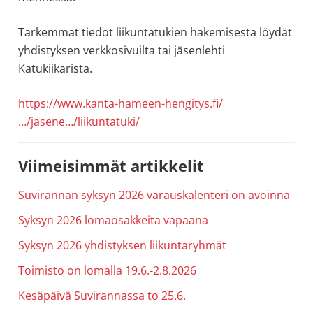
allergiat.
Tarkemmat tiedot liikuntatukien hakemisesta löydät
K-
yhdistyksen verkkosivuilta tai jäsenlehti
H
Katukiikarista.
Hengitys
ry
https://www.kanta-hameen-hengitys.fi/
…/jasene…/liikuntatuki/
Ensisijainen
Viimeisimmät artikkelit
sivupalkki
Suvirannan syksyn 2026 varauskalenteri on avoinna
Syksyn 2026 lomaosakkeita vapaana
Syksyn 2026 yhdistyksen liikuntaryhmät
Toimisto on lomalla 19.6.-2.8.2026
Kesäpäivä Suvirannassa to 25.6.