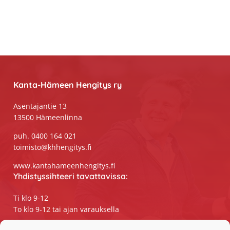
Footer
Kanta-Hämeen Hengitys ry
Asentajantie 13
13500 Hämeenlinna
puh. 0400 164 021
toimisto@khhengitys.fi
www.kantahameenhengitys.fi
Yhdistyssihteeri tavattavissa:
Ti klo 9-12
To klo 9-12 tai ajan varauksella
Puhelimitse ja sähköpostilla tavoitat