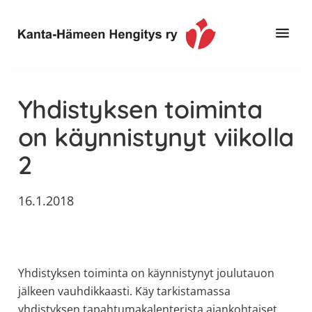
Hyppää
Hyppää
Hyppää
pääsisältöön
ensisijaiseen
alatunnisteeseen
sivupalkkiin
Toimintaa
Kanta-
ja
Hämeen
Yhdistyksen toiminta
tietoa,
Hengitys
erityisesti
on käynnistynyt viikolla
ry
jos
2
sinua
koskettaa
astma,
16.1.2018
keuhkoahtaumatauti,uniapnea,
muut
keuhkosairaudet,
huono
Yhdistyksen toiminta on käynnistynyt joulutauon
sisäilma
jälkeen vauhdikkaasti. Käy tarkistamassa
tai
yhdistyksen tapahtumakalenterista ajankohtaiset