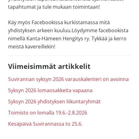
allergiat.
tapahtumat ja tule mukaan toimintaan!
K-
Käy myös Facebookissa kurkistamassa mitä
H
yhdistyksen arkeen kuuluu.Löydymme facebookista
Hengitys
nimellä Kanta-Hämeen Hengitys ry. Tykkää ja kerro
ry
meistä kavereillekin!
Ensisijainen
Viimeisimmät artikkelit
sivupalkki
Suvirannan syksyn 2026 varauskalenteri on avoinna
Syksyn 2026 lomaosakkeita vapaana
Syksyn 2026 yhdistyksen liikuntaryhmät
Toimisto on lomalla 19.6.-2.8.2026
Kesäpäivä Suvirannassa to 25.6.