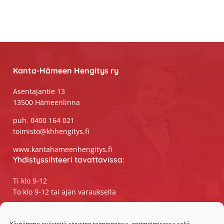
Footer
Kanta-Hämeen Hengitys ry
Asentajantie 13
13500 Hämeenlinna
puh. 0400 164 021
toimisto@khhengitys.fi
www.kantahameenhengitys.fi
Yhdistyssihteeri tavattavissa:
Ti klo 9-12
To klo 9-12 tai ajan varauksella
Puhelimitse ja sähköpostilla tavoitat
yhdistyssihteerin
Käytämme evästeitä sivuston toiminnoissa, optimoimisessa sekä