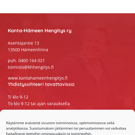
Footer
Kanta-Hämeen Hengitys ry
Asentajantie 13
13500 Hämeenlinna
puh. 0400 164 021
toimisto@khhengitys.fi
www.kantahameenhengitys.fi
Yhdistyssihteeri tavattavissa:
Ti klo 9-12
To klo 9-12 tai ajan varauksella
Puhelimitse ja sähköpostilla tavoitat
yhdistyssihteerin
Käytämme evästeitä sivuston toiminnoissa, optimoimisessa sekä
analytiikassa. Suostumuksen jättäminen tai peruuttaminen voi vaikuttaa
maanantaista perjantaihin klo 9-15
haitallisesti tiettyihin ominaisuuksiin ja toimintoihin.