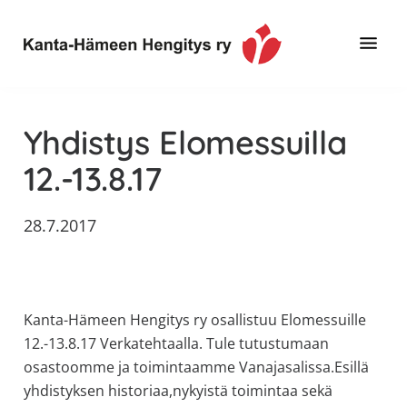
Hyppää
Hyppää
Hyppää
pääsisältöön
ensisijaiseen
alatunnisteeseen
sivupalkkiin
Toimintaa
Kanta-
ja
Hämeen
Yhdistys Elomessuilla
tietoa,
Hengitys
erityisesti
12.-13.8.17
ry
jos
sinua
28.7.2017
koskettaa
astma,
keuhkoahtaumatauti,uniapnea,
muut
Kanta-Hämeen Hengitys ry osallistuu Elomessuille
keuhkosairaudet,
12.-13.8.17 Verkatehtaalla. Tule tutustumaan
huono
osastoomme ja toimintaamme Vanajasalissa.Esillä
sisäilma
yhdistyksen historiaa,nykyistä toimintaa sekä
tai