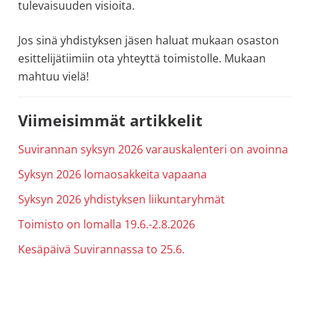
tulevaisuuden visioita.
allergiat.
K-
Jos sinä yhdistyksen jäsen haluat mukaan osaston
H
esittelijätiimiin ota yhteyttä toimistolle. Mukaan
Hengitys
mahtuu vielä!
ry
Ensisijainen
Viimeisimmät artikkelit
sivupalkki
Suvirannan syksyn 2026 varauskalenteri on avoinna
Syksyn 2026 lomaosakkeita vapaana
Syksyn 2026 yhdistyksen liikuntaryhmät
Toimisto on lomalla 19.6.-2.8.2026
Kesäpäivä Suvirannassa to 25.6.