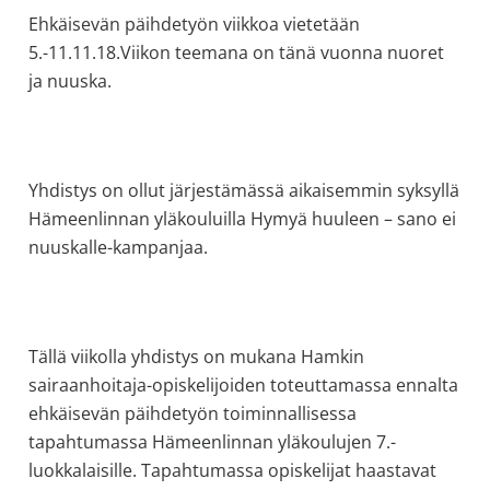
allergiat.
Ehkäisevän päihdetyön viikkoa vietetään
K-
5.-11.11.18.Viikon teemana on tänä vuonna nuoret
H
ja nuuska.
Hengitys
ry
Yhdistys on ollut järjestämässä aikaisemmin syksyllä
Hämeenlinnan yläkouluilla Hymyä huuleen – sano ei
nuuskalle-kampanjaa.
Tällä viikolla yhdistys on mukana Hamkin
sairaanhoitaja-opiskelijoiden toteuttamassa ennalta
ehkäisevän päihdetyön toiminnallisessa
tapahtumassa Hämeenlinnan yläkoulujen 7.-
luokkalaisille. Tapahtumassa opiskelijat haastavat