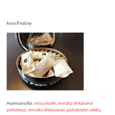
kuva:Pixabay
Avainsanoilla:
einuuskalle
,
ennalta ehkäisevä
päihdetyö
,
ennalta ehkäisevän päihdetyön viikko
,