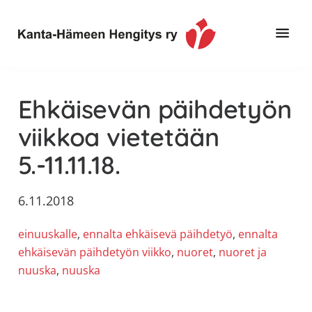
Hyppää
Hyppää
Hyppää
pääsisältöön
ensisijaiseen
alatunnisteeseen
sivupalkkiin
Toimintaa
Kanta-
ja
Hämeen
Ehkäisevän päihdetyön
tietoa,
Hengitys
erityisesti
viikkoa vietetään
ry
jos
5.-11.11.18.
sinua
koskettaa
astma,
6.11.2018
keuhkoahtaumatauti,uniapnea,
einuuskalle
, 
ennalta ehkäisevä päihdetyö
, 
ennalta
muut
ehkäisevän päihdetyön viikko
, 
nuoret
, 
nuoret ja
keuhkosairaudet,
nuuska
, 
nuuska
huono
sisäilma
tai