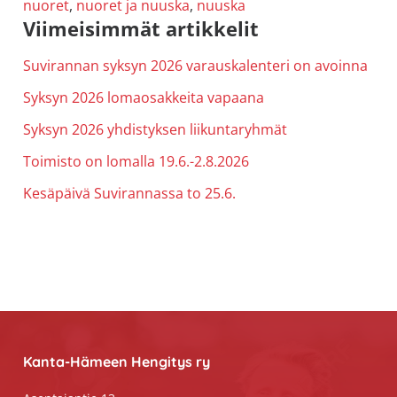
nuoret
,
nuoret ja nuuska
,
nuuska
Ensisijainen
Viimeisimmät artikkelit
sivupalkki
Suvirannan syksyn 2026 varauskalenteri on avoinna
Syksyn 2026 lomaosakkeita vapaana
Syksyn 2026 yhdistyksen liikuntaryhmät
Toimisto on lomalla 19.6.-2.8.2026
Kesäpäivä Suvirannassa to 25.6.
Footer
Kanta-Hämeen Hengitys ry