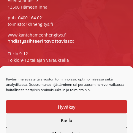
Asentajantie 13
13500 Hämeenlinna
puh. 0400 164 021
toimisto@khhengitys.fi
www.kantahameenhengitys.fi
Yhdistyssihteeri tavattavissa:
Ti klo 9-12
To klo 9-12 tai ajan varauksella
Puhelimitse ja sähköpostilla tavoitat
yhdistyssihteerin
Käytämme evästeitä sivuston toiminnoissa, optimoimisessa sekä
analytiikassa. Suostumuksen jättäminen tai peruuttaminen voi vaikuttaa
maanantaista perjantaihin klo 9-15
haitallisesti tiettyihin ominaisuuksiin ja toimintoihin.
Olemme somessa:
Hyväksy
Facebook
Instagram
Kiellä