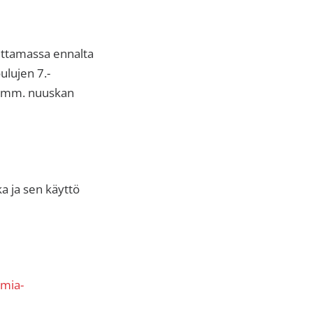
euttamassa ennalta
lujen 7.-
än mm. nuuskan
ka ja sen käyttö
imia-