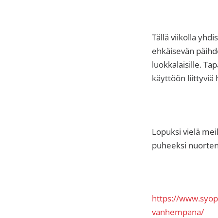
Tällä viikolla yh
ehkäisevän päihd
luokkalaisille. T
käyttöön liittyviä 
Lopuksi vielä mei
puheeksi nuorten
https://www.syopa
vanhempana/