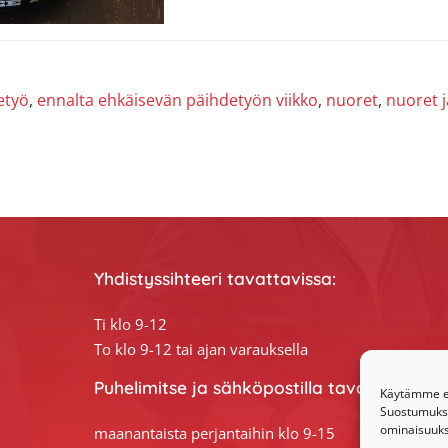
etyö
,
ennalta ehkäisevän päihdetyön viikko
,
nuoret
,
nuoret 
Yhdistyssihteeri tavattavissa:
Ti klo 9-12
To klo 9-12 tai ajan varauksella
Puhelimitse ja sähköpostilla tavoitat yhdis
Käytämme ev
Suostumuksen
ominaisuuksi
maanantaista perjantaihin klo 9-15