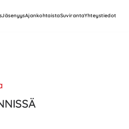
s
Jäsenyys
Ajankohtaista
Suviranta
Yhteystiedot
a
NNISSÄ