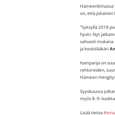
sisäilma
Hämeenlinnassa k
tai
on, että jokainen 
allergiat.
K-
”Syksyllä 2018 pa
H
hyvin. Nyt jatkamm
Hengitys
vahvasti mukana. 
ry
ja koululääkäri
A
Kampanja on suunn
rehtoreiden, suun
Hämeen Hengitys 
Syyskuussa julkai
myös 8.-9.-luokk
Lisää tietoa
#einuu