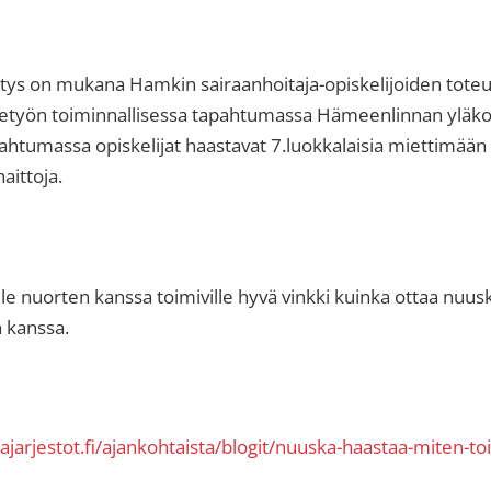
distys on mukana Hamkin sairaanhoitaja-opiskelijoiden tot
etyön toiminnallisessa tapahtumassa Hämeenlinnan yläkou
apahtumassa opiskelijat haastavat 7.luokkalaisia miettimä
haittoja.
lle nuorten kanssa toimiville hyvä vinkki kuinka ottaa nuus
 kanssa.
jarjestot.fi/ajankohtaista/blogit/nuuska-haastaa-miten-to