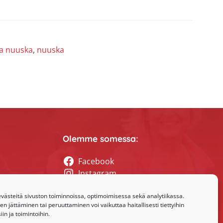
ja nuuska
,
nuuska
Olemme somessa:
Facebook
Instagram
tyssihteerin
ästeitä sivuston toiminnoissa, optimoimisessa sekä analytiikassa.
 jättäminen tai peruuttaminen voi vaikuttaa haitallisesti tiettyihin
in ja toimintoihin.