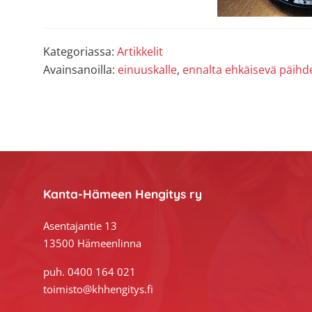
Kategoriassa:
Artikkelit
Avainsanoilla:
einuuskalle
,
ennalta ehkäisevä päihd
Footer
Kanta-Hämeen Hengitys ry
Asentajantie 13
13500 Hämeenlinna
puh. 0400 164 021
toimisto@khhengitys.fi