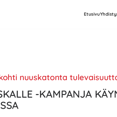
Etusivu
Yhdisty
kohti nuuskatonta tulevaisuutt
SKALLE -KAMPANJA KÄY
ISSA