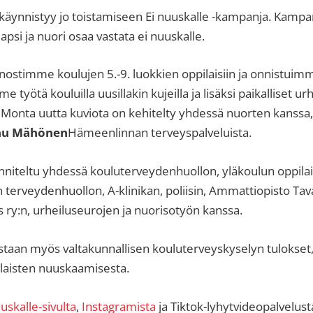
äynnistyy jo toistamiseen Ei nuuskalle -kampanja. Kampa
lapsi ja nuori osaa vastata ei nuuskalle.
nostimme koulujen 5.-9. luokkien oppilaisiin ja onnistui
e työtä kouluilla uusillakin kujeilla ja lisäksi paikalliset u
Monta uutta kuviota on kehitelty yhdessä nuorten kanssa,
nu Mähönen
Hämeenlinnan terveyspalveluista.
iteltu yhdessä kouluterveydenhuollon, yläkoulun oppilaid
 terveydenhuollon, A-klinikan, poliisin, Ammattiopisto Tav
ry:n, urheiluseurojen ja nuorisotyön kanssa.
staan myös valtakunnallisen kouluterveyskyselyn tulokset,
alaisten nuuskaamisesta.
skalle-sivulta
,
Instagramista
ja Tiktok-lyhytvideopalvelust