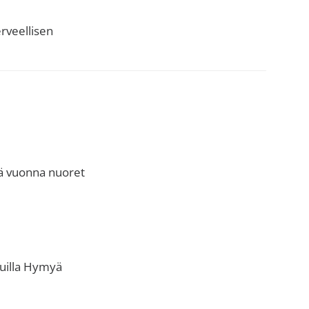
rveellisen
nä vuonna nuoret
luilla Hymyä