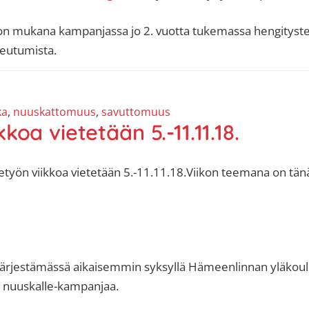
 mukana kampanjassa jo 2. vuotta tukemassa hengityste
teutumista.
ka
,
nuuskattomuus
,
savuttomuus
oa vietetään 5.-11.11.18.
etyön viikkoa vietetään 5.-11.11.18.Viikon teemana on tä
t järjestämässä aikaisemmin syksyllä Hämeenlinnan yläkou
i nuuskalle-kampanjaa.