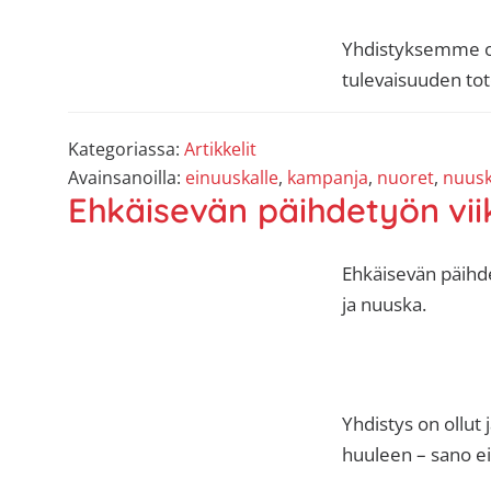
Yhdistyksemme on
tulevaisuuden to
Kategoriassa:
Artikkelit
Avainsanoilla:
einuuskalle
,
kampanja
,
nuoret
,
nuus
Ehkäisevän päihdetyön viikk
Ehkäisevän päihd
ja nuuska.
Yhdistys on ollu
huuleen – sano e