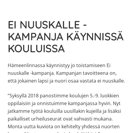
allergiat.
K-
EI NUUSKALLE -
H
Hengitys
KAMPANJA KÄYNNISSÄ
ry
KOULUISSA
Hämeenlinnassa käynnistyy jo toistamiseen Ei
nuuskalle -kampanja. Kampanjan tavoitteena on,
että jokainen lapsi ja nuori osaa vastata ei nuuskalle.
”Syksyllä 2018 panostimme koulujen 5.-9. luokkien
oppilaisiin ja onnistuimme kampanjassa hyvin. Nyt
jatkamme työtä kouluilla uusillakin kujeilla ja lisäksi
paikalliset urheiluseurat ovat vahvasti mukana.
Monta uutta kuviota on kehitelty yhdessä nuorten