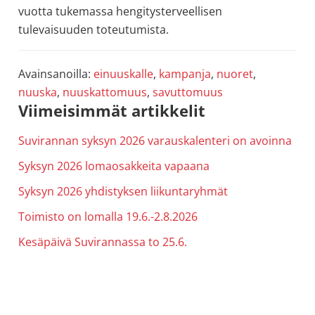
vuotta tukemassa hengitysterveellisen
tulevaisuuden toteutumista.
Avainsanoilla:
einuuskalle
,
kampanja
,
nuoret
,
nuuska
,
nuuskattomuus
,
savuttomuus
Ensisijainen
Viimeisimmät artikkelit
sivupalkki
Suvirannan syksyn 2026 varauskalenteri on avoinna
Syksyn 2026 lomaosakkeita vapaana
Syksyn 2026 yhdistyksen liikuntaryhmät
Toimisto on lomalla 19.6.-2.8.2026
Kesäpäivä Suvirannassa to 25.6.