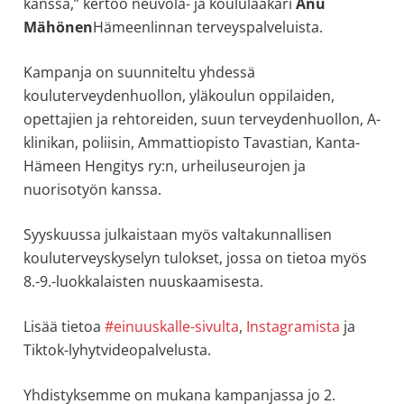
kanssa,” kertoo neuvola- ja koululääkäri
Anu
Mähönen
Hämeenlinnan terveyspalveluista.
Kampanja on suunniteltu yhdessä
kouluterveydenhuollon, yläkoulun oppilaiden,
opettajien ja rehtoreiden, suun terveydenhuollon, A-
klinikan, poliisin, Ammattiopisto Tavastian, Kanta-
Hämeen Hengitys ry:n, urheiluseurojen ja
nuorisotyön kanssa.
Syyskuussa julkaistaan myös valtakunnallisen
kouluterveyskyselyn tulokset, jossa on tietoa myös
8.-9.-luokkalaisten nuuskaamisesta.
Lisää tietoa
#einuuskalle-sivulta
,
Instagramista
ja
Tiktok-lyhytvideopalvelusta.
Yhdistyksemme on mukana kampanjassa jo 2.