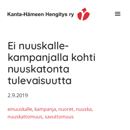
Hyppää
Hyppää
Hyppää
pääsisältöön
ensisijaiseen
alatunnisteeseen
sivupalkkiin
Toimintaa
Kanta-
ja
Hämeen
Ei nuuskalle-
tietoa,
Hengitys
erityisesti
kampanjalla kohti
ry
jos
nuuskatonta
sinua
koskettaa
tulevaisuutta
astma,
keuhkoahtaumatauti,uniapnea,
2.9.2019
muut
keuhkosairaudet,
einuuskalle
, 
kampanja
, 
nuoret
, 
nuuska
, 
huono
nuuskattomuus
, 
savuttomuus
sisäilma
tai