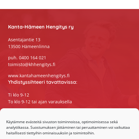
Footer
Kanta-Hämeen Hengitys ry
Asentajantie 13
13500 Hämeenlinna
puh. 0400 164 021
toimisto@khhengitys.fi
www.kantahameenhengitys.fi
Yhdistyssihteeri tavattavissa:
Ti klo 9-12
To klo 9-12 tai ajan varauksella
Puhelimitse ja sähköpostilla tavoitat
yhdistyssihteerin
Käytämme evästeitä sivuston toiminnoissa, optimoimisessa sekä
analytiikassa. Suostumuksen jättäminen tai peruuttaminen voi vaikuttaa
maanantaista perjantaihin klo 9-15
haitallisesti tiettyihin ominaisuuksiin ja toimintoihin.
Olemme somessa: