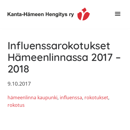
Hyppää
Hyppää
Hyppää
pääsisältöön
ensisijaiseen
alatunnisteeseen
sivupalkkiin
Toimintaa
Kanta-
ja
Hämeen
Influenssarokotukset
tietoa,
Hengitys
erityisesti
Hämeenlinnassa 2017 –
ry
jos
2018
sinua
koskettaa
astma,
9.10.2017
keuhkoahtaumatauti,uniapnea,
hämeenlinna kaupunki
, 
influenssa
, 
rokotukset
, 
muut
rokotus
keuhkosairaudet,
huono
sisäilma
tai