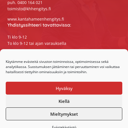
puh. 0400 164 021
toimisto@khhengitys.fi
www.kantahameenhengitys.fi
Yhdistyssihteeri tavattavissa:
Ti klo 9-12
To klo 9-12 tai ajan varauksella
Puhelimitse ja sähköpostilla tavoitat
yhdistyssihteerin
Käytämme evästeitä sivuston toiminnoissa, optimoimisessa sekä
analytiikassa. Suostumuksen jättäminen tai peruuttaminen voi vaikuttaa
maanantaista perjantaihin klo 9-15
haitallisesti tiettyihin ominaisuuksiin ja toimintoihin.
Olemme somessa:
Hyväksy
Facebook
Instagram
Kiellä
Mieltymykset
Evästekäytäntö