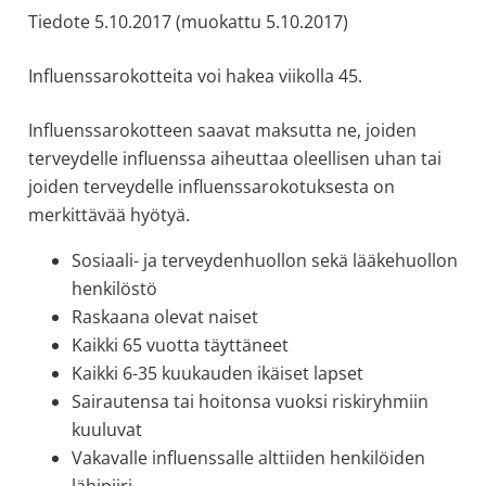
Tiedote 5.10.2017 (muokattu 5.10.2017)
allergiat.
K-
Influenssarokotteita voi hakea viikolla 45.
H
Hengitys
Influenssarokotteen saavat maksutta ne, joiden
ry
terveydelle influenssa aiheuttaa oleellisen uhan tai
joiden terveydelle influenssarokotuksesta on
merkittävää hyötyä.
Sosiaali- ja terveydenhuollon sekä lääkehuollon
henkilöstö
Raskaana olevat naiset
Kaikki 65 vuotta täyttäneet
Kaikki 6-35 kuukauden ikäiset lapset
Sairautensa tai hoitonsa vuoksi riskiryhmiin
kuuluvat
Vakavalle influenssalle alttiiden henkilöiden
lähipiiri