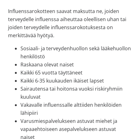
allergiat.
Influenssarokotteen saavat maksutta ne, joiden
K-
terveydelle influenssa aiheuttaa oleellisen uhan tai
H
joiden terveydelle influenssarokotuksesta on
Hengitys
merkittävää hyötyä.
ry
Sosiaali- ja terveydenhuollon sekä lääkehuollon
henkilöstö
Raskaana olevat naiset
Kaikki 65 vuotta täyttäneet
Kaikki 6-35 kuukauden ikäiset lapset
Sairautensa tai hoitonsa vuoksi riskiryhmiin
kuuluvat
Vakavalle influenssalle alttiiden henkilöiden
lähipiiri
Varusmiespalvelukseen astuvat miehet ja
vapaaehtoiseen asepalvelukseen astuvat
naiset