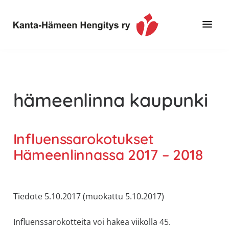
Hyppää
Hyppää
pääsisältöön
alatunnisteeseen
Toimintaa
Kanta-
ja
Hämeen
tietoa,
Hengitys
erityisesti
hämeenlinna kaupunki
ry
jos
sinua
koskettaa
Influenssarokotukset
astma,
Hämeenlinnassa 2017 – 2018
keuhkoahtaumatauti,uniapnea,
muut
keuhkosairaudet,
Tiedote 5.10.2017 (muokattu 5.10.2017)
huono
sisäilma
Influenssarokotteita voi hakea viikolla 45.
tai