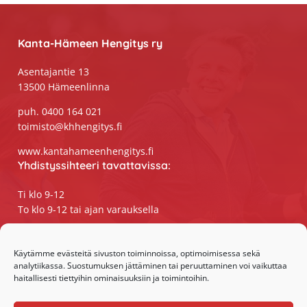
Footer
Kanta-Hämeen Hengitys ry
Asentajantie 13
13500 Hämeenlinna
puh. 0400 164 021
toimisto@khhengitys.fi
www.kantahameenhengitys.fi
Yhdistyssihteeri tavattavissa:
Ti klo 9-12
To klo 9-12 tai ajan varauksella
Puhelimitse ja sähköpostilla tavoitat
yhdistyssihteerin
Käytämme evästeitä sivuston toiminnoissa, optimoimisessa sekä
analytiikassa. Suostumuksen jättäminen tai peruuttaminen voi vaikuttaa
maanantaista perjantaihin klo 9-15
haitallisesti tiettyihin ominaisuuksiin ja toimintoihin.
Olemme somessa: