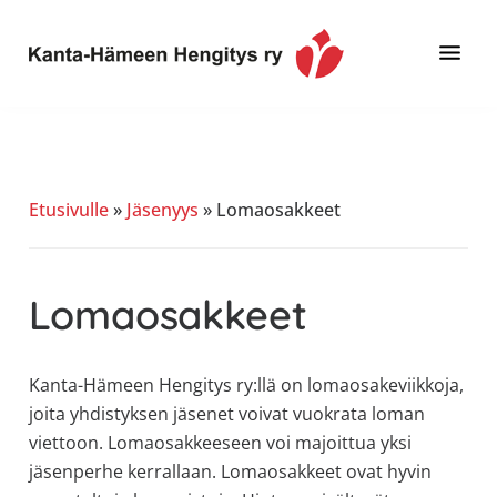
Hyppää
Hyppää
Hyppää
pääsisältöön
ensisijaiseen
alatunnisteeseen
sivupalkkiin
Toimintaa
Kanta-
ja
Hämeen
tietoa,
Hengitys
erityisesti
Etusivulle
»
Jäsenyys
»
Lomaosakkeet
ry
jos
sinua
koskettaa
Lomaosakkeet
astma,
keuhkoahtaumatauti,uniapnea,
muut
Kanta-Hämeen Hengitys ry:llä on lomaosakeviikkoja,
keuhkosairaudet,
joita yhdistyksen jäsenet voivat vuokrata loman
huono
viettoon. Lomaosakkeeseen voi majoittua yksi
sisäilma
jäsenperhe kerrallaan. Lomaosakkeet ovat hyvin
tai