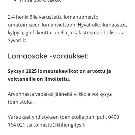
2-4 henkilölle varustettu lomahuoneisto
omatoimiseen lomanviettoon. Hyvät ulkoilumaastot,
kylpylä, golf -kenttä lähellä ja kalastusmahdollisuus
Syvärillä.
Lomaosake -varaukset:
Syksyn 2025 lomaosakeviikot on arvottu ja
voittaneille on ilmoitettu.
Arvonnasta vapaiksi jääneitä viikkoja voi kysyä
toimistolta.
Varaukset yhdistyksen toimistolle puh. puh. 0400
164 021 tai toimisto@khhengitys.fi