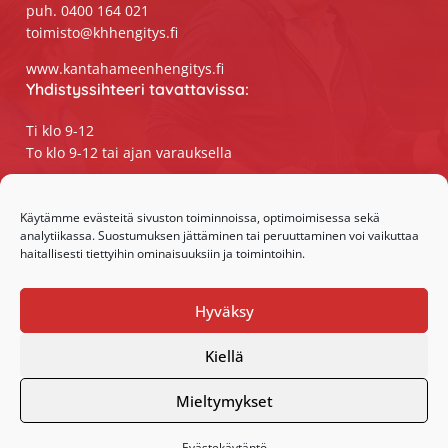
puh. 0400 164 021
toimisto@khhengitys.fi
www.kantahameenhengitys.fi
Yhdistyssihteeri tavattavissa:
Ti klo 9-12
To klo 9-12 tai ajan varauksella
Puhelimitse ja sähköpostilla tavoitat
yhdistyssihteerin
Käytämme evästeitä sivuston toiminnoissa, optimoimisessa sekä
analytiikassa. Suostumuksen jättäminen tai peruuttaminen voi vaikuttaa
maanantaista perjantaihin klo 9-15
haitallisesti tiettyihin ominaisuuksiin ja toimintoihin.
Olemme somessa:
Hyväksy
Facebook
Instagram
Kiellä
Mieltymykset
Evästekäytäntö