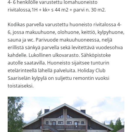
4- 6 henkilölle varustettu lomahuoneisto
rivitalossa
,
1H + kk+ s 44 m2 + parvi n. 30 m2.
Kodikas parvella varustettu huoneisto rivitalossa 4-
6, jossa makuuhuone, olohuone, keittiö, kylpyhuone,
sauna ja wc. Parivuode makuuhuoneessa, neljä
erillistä sänkyä parvella sekä levitettävä vuodesohva
kahdelle. Lukollinen ulkovarasto. Sähköpistoke
autolle saatavilla. Huoneisto sijaitsee tunturin
etelärinteellä lähellä palveluita.
Holiday Club
Saariselän kylpylä on suljettu remontin vuoksi
toistaiseksi.