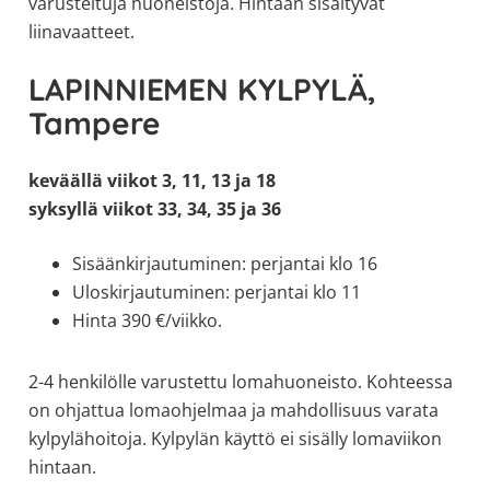
varusteltuja huoneistoja. Hintaan sisältyvät
allergiat.
liinavaatteet.
K-
H
LAPINNIEMEN KYLPYLÄ,
Hengitys
Tampere
ry
keväällä viikot 3, 11, 13 ja 18
syksyllä viikot 33, 34, 35 ja 36
Sisäänkirjautuminen: perjantai klo 16
Uloskirjautuminen: perjantai klo 11
Hinta 390 €/viikko.
2-4 henkilölle varustettu lomahuoneisto. Kohteessa
on ohjattua lomaohjelmaa ja mahdollisuus varata
kylpylähoitoja. Kylpylän käyttö ei sisälly lomaviikon
hintaan.