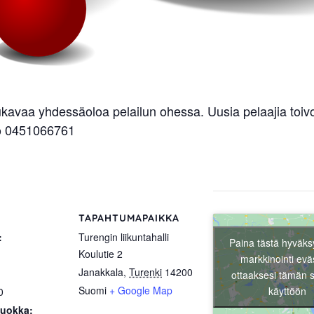
kavaa yhdessäoloa pelailun ohessa. Uusia pelaajia toi
to 0451066761
TAPAHTUMAPAIKKA
:
Turengin liikuntahalli
Paina tästä hyväks
Koulutie 2
markkinointi evä
Janakkala
,
Turenki
14200
ottaaksesi tämän s
Suomi
+ Google Map
käyttöön
0
uokka: