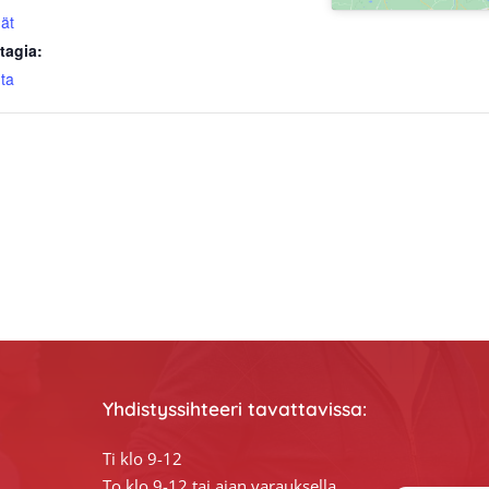
ät
tagia:
nta
Yhdistyssihteeri tavattavissa:
Ti klo 9-12
To klo 9-12 tai ajan varauksella