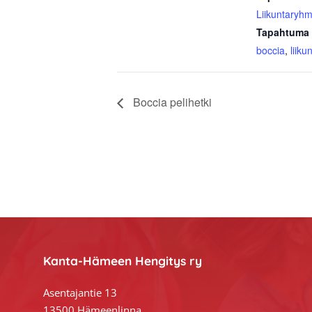
Liikuntaryhm
Tapahtuma 
boccia
,
liiku
Boccia pelihetki
Footer
Kanta-Hämeen Hengitys ry
Asentajantie 13
13500 Hämeenlinna