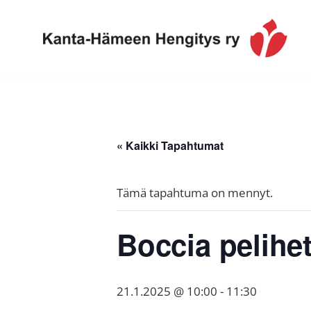
Hyppää
Hyppää
Hyppää
ensisijaiseen
pääsisältöön
alatunnisteeseen
valikkoon
Toimintaa
Kanta-
ja
Hämeen
tietoa,
Hengitys
erityisesti
« Kaikki Tapahtumat
ry
jos
sinua
Tämä tapahtuma on mennyt.
koskettaa
astma,
Boccia pelihet
keuhkoahtaumatauti,uniapnea,
muut
keuhkosairaudet,
21.1.2025 @ 10:00
-
11:30
huono