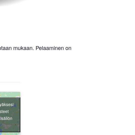
votaan mukaan. Pelaaminen on
yäksesi
steet
isällön