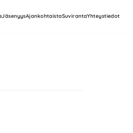
s
Jäsenyys
Ajankohtaista
Suviranta
Yhteystiedot