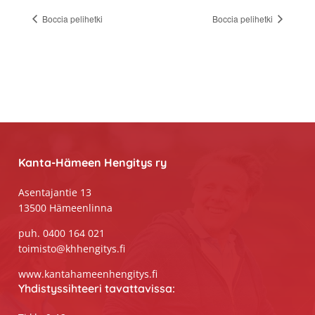
Boccia pelihetki
Boccia pelihetki
Footer
Kanta-Hämeen Hengitys ry
Asentajantie 13
13500 Hämeenlinna
puh. 0400 164 021
toimisto@khhengitys.fi
www.kantahameenhengitys.fi
Yhdistyssihteeri tavattavissa: