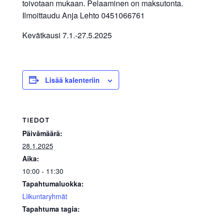
toivotaan mukaan. Pelaaminen on maksutonta.
allergiat.
Ilmoittaudu Anja Lehto 0451066761
K-
Kevätkausi 7.1.-27.5.2025
H
Hengitys
ry
Lisää kalenteriin
TIEDOT
Päivämäärä:
28.1.2025
Aika:
10:00 - 11:30
Tapahtumaluokka:
Liikuntaryhmät
Tapahtuma tagia: