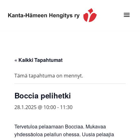
Hyppää
Hyppää
pääsisältöön
alatunnisteeseen
Toimintaa
Kanta-
ja
Hämeen
tietoa,
Hengitys
erityisesti
« Kaikki Tapahtumat
ry
jos
sinua
Tämä tapahtuma on mennyt.
koskettaa
astma,
Boccia pelihetki
keuhkoahtaumatauti,uniapnea,
muut
28.1.2025 @ 10:00
-
11:30
keuhkosairaudet,
huono
Tervetuloa pelaamaan Bocciaa. Mukavaa
sisäilma
yhdessäoloa pelailun ohessa. Uusia pelaajia
tai