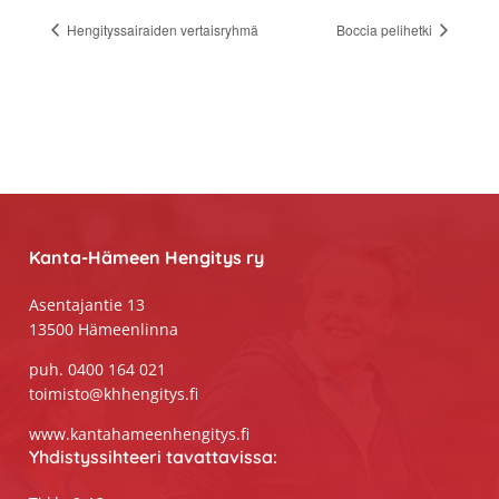
Hengityssairaiden vertaisryhmä
Boccia pelihetki
Footer
Kanta-Hämeen Hengitys ry
Asentajantie 13
13500 Hämeenlinna
puh. 0400 164 021
toimisto@khhengitys.fi
www.kantahameenhengitys.fi
Yhdistyssihteeri tavattavissa: