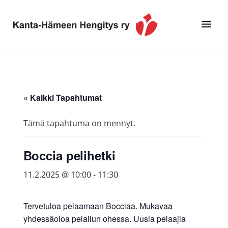
Hyppää
Hyppää
pääsisältöön
alatunnisteeseen
Toimintaa
Kanta-
ja
Hämeen
tietoa,
Hengitys
erityisesti
« Kaikki Tapahtumat
ry
jos
sinua
Tämä tapahtuma on mennyt.
koskettaa
astma,
Boccia pelihetki
keuhkoahtaumatauti,uniapnea,
muut
11.2.2025 @ 10:00
-
11:30
keuhkosairaudet,
huono
Tervetuloa pelaamaan Bocciaa. Mukavaa
sisäilma
yhdessäoloa pelailun ohessa. Uusia pelaajia
tai