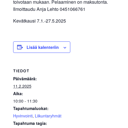
toivotaan mukaan. Pelaaminen on maksutonta.
allergiat.
Ilmoittaudu Anja Lehto 0451066761
K-
Kevätkausi 7.1.-27.5.2025
H
Hengitys
ry
Lisää kalenteriin
TIEDOT
Päivämäärä:
11.2.2025
Aika:
10:00 - 11:30
Tapahtumaluokat:
Hyvinvointi
,
Liikuntaryhmät
Tapahtuma tagia: