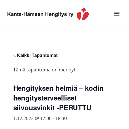
Hyppää
Hyppää
pääsisältöön
alatunnisteeseen
Toimintaa
Kanta-
ja
Hämeen
tietoa,
Hengitys
erityisesti
« Kaikki Tapahtumat
ry
jos
sinua
Tämä tapahtuma on mennyt.
koskettaa
astma,
Hengityksen helmiä – kodin
keuhkoahtaumatauti,uniapnea,
hengitysterveelliset
muut
keuhkosairaudet,
siivousvinkit -PERUTTU
huono
1.12.2022 @ 17:00
-
18:30
sisäilma
tai