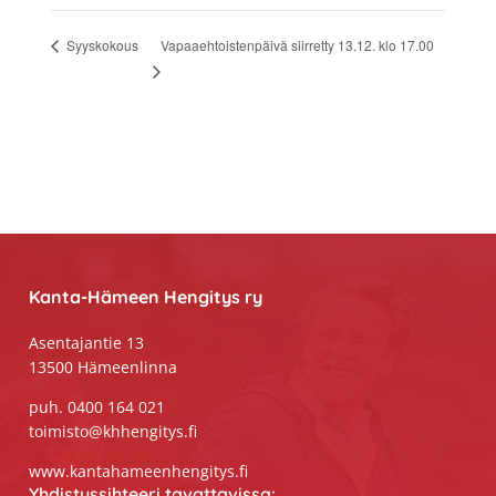
Vapaaehtoistenpäivä siirretty 13.12. klo 17.00
Syyskokous
Footer
Kanta-Hämeen Hengitys ry
Asentajantie 13
13500 Hämeenlinna
puh. 0400 164 021
toimisto@khhengitys.fi
www.kantahameenhengitys.fi
Yhdistyssihteeri tavattavissa: