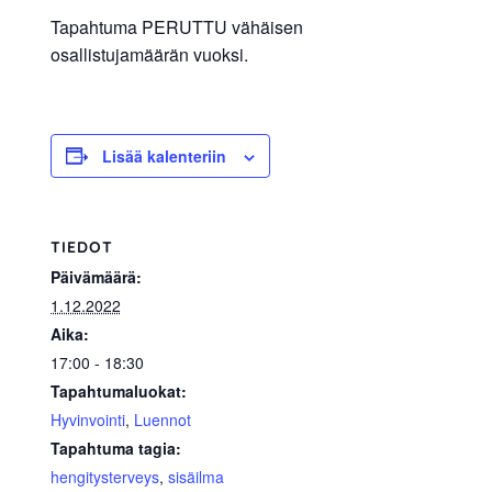
allergiat.
Tapahtuma PERUTTU vähäisen
K-
osallistujamäärän vuoksi.
H
Hengitys
ry
Lisää kalenteriin
TIEDOT
Päivämäärä:
1.12.2022
Aika:
17:00 - 18:30
Tapahtumaluokat:
Hyvinvointi
,
Luennot
Tapahtuma tagia:
hengitysterveys
,
sisäilma