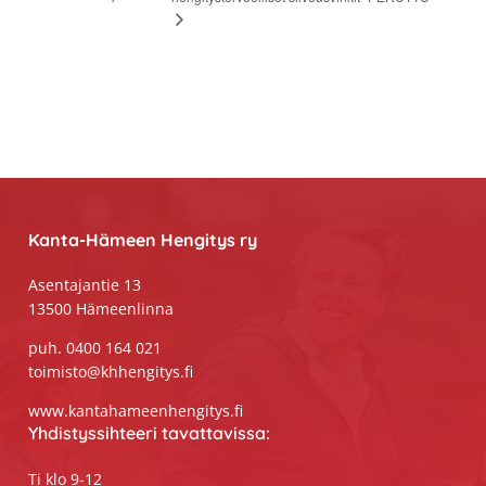
Footer
Kanta-Hämeen Hengitys ry
Asentajantie 13
13500 Hämeenlinna
puh. 0400 164 021
toimisto@khhengitys.fi
www.kantahameenhengitys.fi
Yhdistyssihteeri tavattavissa:
Ti klo 9-12