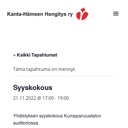
Hyppää
Hyppää
pääsisältöön
alatunnisteeseen
Toimintaa
Kanta-
ja
Hämeen
tietoa,
Hengitys
erityisesti
« Kaikki Tapahtumat
ry
jos
sinua
Tämä tapahtuma on mennyt.
koskettaa
astma,
Syyskokous
keuhkoahtaumatauti,uniapnea,
muut
21.11.2022 @ 17:00
-
19:00
keuhkosairaudet,
huono
Yhdistyksen syyskokous Kumppanuustalon
sisäilma
auditoriossa.
tai