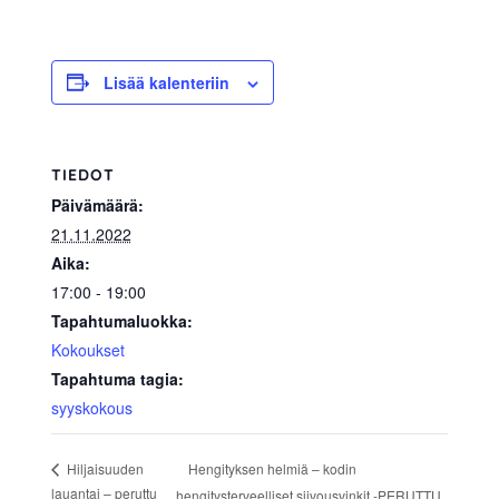
allergiat.
K-
H
Lisää kalenteriin
Hengitys
ry
TIEDOT
Päivämäärä:
21.11.2022
Aika:
17:00 - 19:00
Tapahtumaluokka:
Kokoukset
Tapahtuma tagia:
syyskokous
Hengityksen helmiä – kodin
Hiljaisuuden
lauantai – peruttu
hengitysterveelliset siivousvinkit -PERUTTU