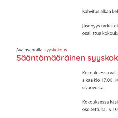
sisäilma
tai
Kahvitus alkaa kel
allergiat.
K-
Jäsenyys tarkiste
H
osallistua kokouk
Hengitys
ry
Avainsanoilla:
syyskokous
Sääntömääräinen syysko
Kokouksessa valit
alkaa klo 17.00. 
sivuovesta.
Kokouksessa käsite
osoitettuna. 9.1