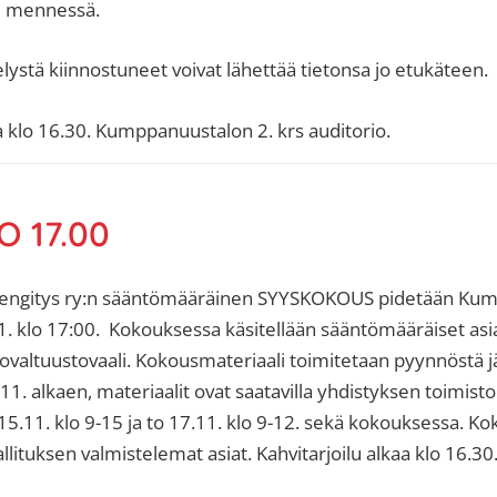
0 mennessä.
elystä kiinnostuneet voivat lähettää tietonsa jo etukäteen.
aa klo 16.30. Kumppanuustalon 2. krs auditorio.
O 17.00
ngitys ry:n sääntömääräinen SYYSKOKOUS pidetään Ku
1. klo 17:00. Kokouksessa käsitellään sääntömääräiset asia
ttovaltuustovaali. Kokousmateriaali toimitetaan pyynnöstä j
1. alkaen, materiaalit ovat saatavilla yhdistyksen toimisto
15.11. klo 9-15 ja to 17.11. klo 9-12. sekä kokouksessa. K
allituksen valmistelemat asiat. Kahvitarjoilu alkaa klo 16.30