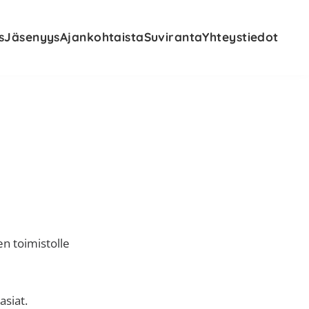
s
Jäsenyys
Ajankohtaista
Suviranta
Yhteystiedot
n toimistolle
asiat.