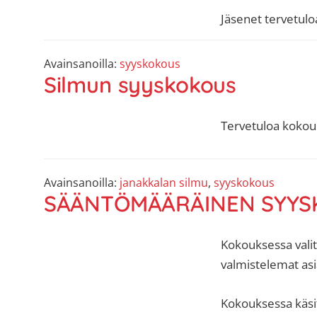
Jäsenet tervetulo
Avainsanoilla:
syyskokous
Silmun syyskokous
Tervetuloa kokou
Avainsanoilla:
janakkalan silmu
,
syyskokous
SÄÄNTÖMÄÄRÄINEN SYYS
Kokouksessa valit
valmistelemat asi
Kokouksessa käsite