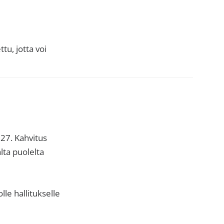
u, jotta voi
27. Kahvitus
lta puolelta
lle hallitukselle