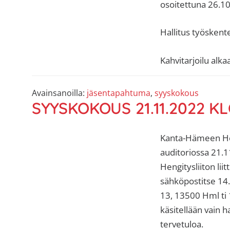
osoitettuna 26.1
Hallitus työskent
Kahvitarjoilu alk
Avainsanoilla:
jäsentapahtuma
,
syyskokous
SYYSKOKOUS 21.11.2022 KL
Kanta-Hämeen He
auditoriossa 21.1
Hengitysliiton lii
sähköpostitse 14.1
13, 13500 Hml ti 
käsitellään vain h
tervetuloa.