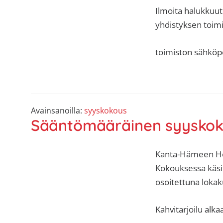
Ilmoita halukkuut
yhdistyksen toimist
toimiston sähköpo
Avainsanoilla:
syyskokous
Sääntömääräinen syysko
Kanta-Hämeen Hen
Kokouksessa käsite
osoitettuna loka
Kahvitarjoilu alka