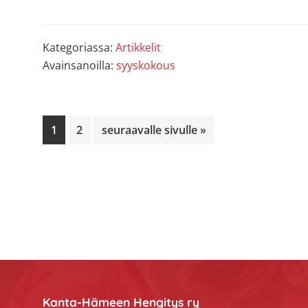
Kategoriassa:
Artikkelit
Avainsanoilla:
syyskokous
Sivu
Sivu
Siirry
1
2
seuraavalle sivulle »
Footer
Kanta-Hämeen Hengitys ry