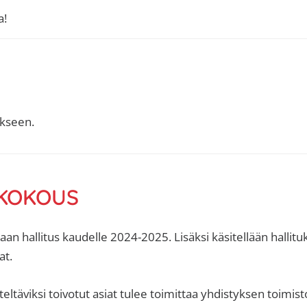
a!
kseen.
KOKOUS
aan hallitus kaudelle 2024-2025. Lisäksi käsitellään hallit
at.
ltäviksi toivotut asiat tulee toimittaa yhdistyksen toimisto