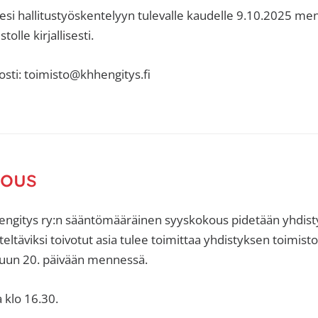
esi hallitustyöskentelyyn tulevalle kaudelle 9.10.2025 m
olle kirjallisesti.
sti: toimisto@khhengitys.fi
kous
gitys ry:n sääntömääräinen syyskokous pidetään yhdisty
ltäviksi toivotut asia tulee toimittaa yhdistyksen toimistol
kuun 20. päivään mennessä.
a klo 16.30.