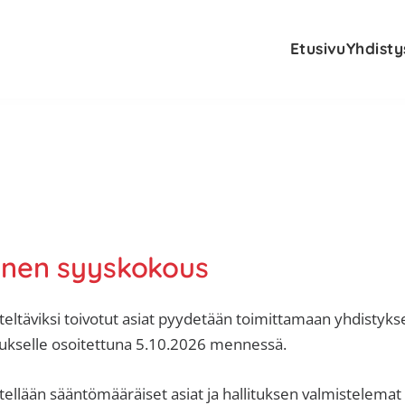
Etusivu
Yhdisty
inen syyskokous
eltäviksi toivotut asiat pyydetään toimittamaan yhdistykse
tukselle osoitettuna 5.10.2026 mennessä.
ellään sääntömääräiset asiat ja hallituksen valmistelemat 