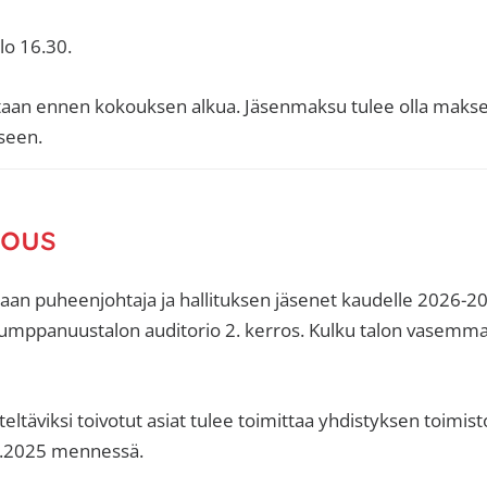
lo 16.30.
taan ennen kokouksen alkua. Jäsenmaksu tulee olla maksett
seen.
kous
aan puheenjohtaja ja hallituksen jäsenet kaudelle 2026-20
Kumppanuustalon auditorio 2. kerros. Kulku talon vasemma
ltäviksi toivotut asiat tulee toimittaa yhdistyksen toimisto
0.2025 mennessä.