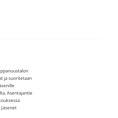
mppanuustalon
t ja suoritetaan
äsenille
lta, Asentajantie
okouksessa
. Jäsenet