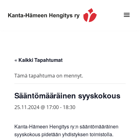
Hyppää
Hyppää
pääsisältöön
alatunnisteeseen
Toimintaa
Kanta-
ja
Hämeen
tietoa,
Hengitys
erityisesti
« Kaikki Tapahtumat
ry
jos
sinua
Tämä tapahtuma on mennyt.
koskettaa
astma,
Sääntömääräinen syyskokous
keuhkoahtaumatauti,uniapnea,
muut
25.11.2024 @ 17:00
-
18:30
keuhkosairaudet,
huono
Kanta-Hämeen Hengitys ry:n sääntömääräinen
sisäilma
syyskokous pidetään yhdistyksen toimistolla.
tai