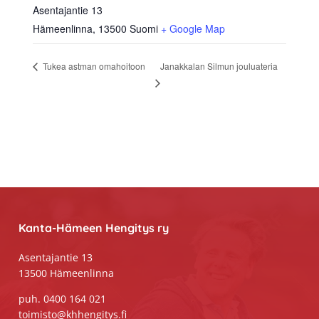
Asentajantie 13
Hämeenlinna
,
13500
Suomi
+ Google Map
Janakkalan Silmun jouluateria
Tukea astman omahoitoon
Footer
Kanta-Hämeen Hengitys ry
Asentajantie 13
13500 Hämeenlinna
puh. 0400 164 021
toimisto@khhengitys.fi