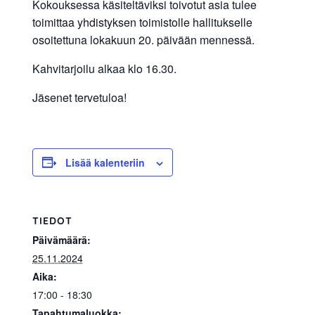
Kokouksessa käsiteltäviksi toivotut asia tulee
allergiat.
toimittaa yhdistyksen toimistolle hallitukselle
K-
osoitettuna lokakuun 20. päivään mennessä.
H
Kahvitarjoilu alkaa klo 16.30.
Hengitys
ry
Jäsenet tervetuloa!
Lisää kalenteriin
TIEDOT
Päivämäärä:
25.11.2024
Aika:
17:00 - 18:30
Tapahtumaluokka: