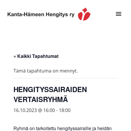
Hyppää
Hyppää
pääsisältöön
alatunnisteeseen
Toimintaa
Kanta-
ja
Hämeen
tietoa,
Hengitys
erityisesti
« Kaikki Tapahtumat
ry
jos
sinua
Tämä tapahtuma on mennyt.
koskettaa
astma,
HENGITYSSAIRAIDEN
keuhkoahtaumatauti,uniapnea,
VERTAISRYHMÄ
muut
keuhkosairaudet,
16.10.2023 @ 16:00
-
18:00
huono
sisäilma
Ryhmä on tarkoitettu hengityssairaille ja heidän
tai