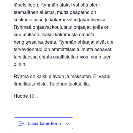
läheisilleen. Ryhmän aluksi voi olla pieni
allergiat.
teemallinen alustus, mutta pääpaino on
K-
keskustelussa ja kokemuksien jakamisessa.
H
Ryhmää ohjaavat koulutetut ohjaajat, joilla on
Hengitys
koulutuksen lisäksi kokemusta omasta
ry
hengityssairaudesta. Ryhmän ohjaajat eivät ole
terveydenhuollon ammattilaisia, mutta osaavat
tarvittaessa ohjata osallistujia myös muun tuen
piiriin.
Ryhmä on kaikille avoin ja maksuton. Ei vaadi
ilmoittautumista. Tulethan tuoksuitta.
Huone 101.
Lisää kalenteriin