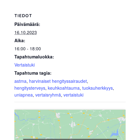
TIEDOT
Päivämäärä:
16.10.2023
Aika:
16:00 - 18:00
Tapahtumaluokka:
Vertaistuki
Tapahtuma tagia:
astma
,
harvinaiset hengityssairaudet
,
hengitysterveys
,
keuhkoahtauma
,
tuoksuherkkyys
,
uniapnea
,
vertaisryhmä
,
vertaistuki