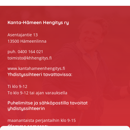
Footer
Kanta-Hämeen Hengitys ry
Asentajantie 13
13500 Hämeenlinna
puh. 0400 164 021
toimisto@khhengitys.fi
www.kantahameenhengitys.fi
Yhdistyssihteeri tavattavissa:
Ti klo 9-12
To klo 9-12 tai ajan varauksella
Puhelimitse ja sähköpostilla tavoitat
yhdistyssihteerin
maanantaista perjantaihin klo 9-15
Olemme somessa: