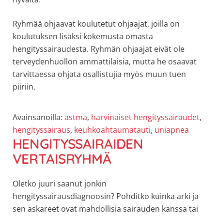
Ryhmää ohjaavat koulutetut ohjaajat, joilla on
koulutuksen lisäksi kokemusta omasta
hengityssairaudesta. Ryhmän ohjaajat eivät ole
terveydenhuollon ammattilaisia, mutta he osaavat
tarvittaessa ohjata osallistujia myös muun tuen
piiriin.
Avainsanoilla:
astma
,
harvinaiset hengityssairaudet
,
hengityssairaus
,
keuhkoahtaumatauti
,
uniapnea
HENGITYSSAIRAIDEN
VERTAISRYHMÄ
Oletko juuri saanut jonkin
hengityssairausdiagnoosin? Pohditko kuinka arki ja
sen askareet ovat mahdollisia sairauden kanssa tai