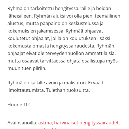
Ryhmä on tarkoitettu hengityssairaille ja heidän
läheisilleen. Ryhmän aluksi voi olla pieni teemallinen
alustus, mutta pääpaino on keskustelussa ja
kokemuksien jakamisessa. Ryhmää ohjaavat
koulutetut ohjaajat, joilla on koulutuksen lisäksi
kokemusta omasta hengityssairaudesta. Ryhmän
ohjaajat eivät ole terveydenhuollon ammattilaisia,
mutta osaavat tarvittaessa ohjata osallistujia myös
muun tuen piiriin.
Ryhmä on kaikille avoin ja maksuton. Ei vaadi
ilmoittautumista. Tulethan tuoksuitta.
Huone 101.
Avainsanoilla:
astma
,
harvinaiset hengityssairaudet
,