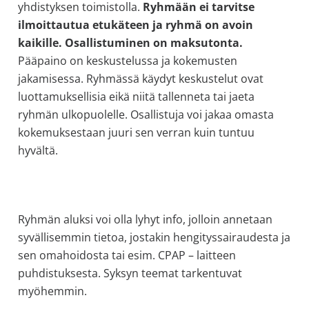
yhdistyksen toimistolla.
Ryhmään ei tarvitse
ilmoittautua etukäteen ja ryhmä on avoin
kaikille. Osallistuminen on maksutonta.
Pääpaino on keskustelussa ja kokemusten
jakamisessa. Ryhmässä käydyt keskustelut ovat
luottamuksellisia eikä niitä tallenneta tai jaeta
ryhmän ulkopuolelle. Osallistuja voi jakaa omasta
kokemuksestaan juuri sen verran kuin tuntuu
hyvältä.
Ryhmän aluksi voi olla lyhyt info, jolloin annetaan
syvällisemmin tietoa, jostakin hengityssairaudesta ja
sen omahoidosta tai esim. CPAP – laitteen
puhdistuksesta. Syksyn teemat tarkentuvat
myöhemmin.