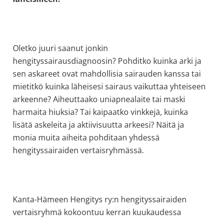
allergiat.
K-
H
Hengitys
Oletko juuri saanut jonkin
ry
hengityssairausdiagnoosin? Pohditko kuinka arki ja
sen askareet ovat mahdollisia sairauden kanssa tai
mietitkö kuinka läheisesi sairaus vaikuttaa yhteiseen
arkeenne? Aiheuttaako uniapnealaite tai maski
harmaita hiuksia? Tai kaipaatko vinkkejä, kuinka
lisätä askeleita ja aktiivisuutta arkeesi? Näitä ja
monia muita aiheita pohditaan yhdessä
hengityssairaiden vertaisryhmässä.
Kanta-Hämeen Hengitys ry:n hengityssairaiden
vertaisryhmä kokoontuu kerran kuukaudessa