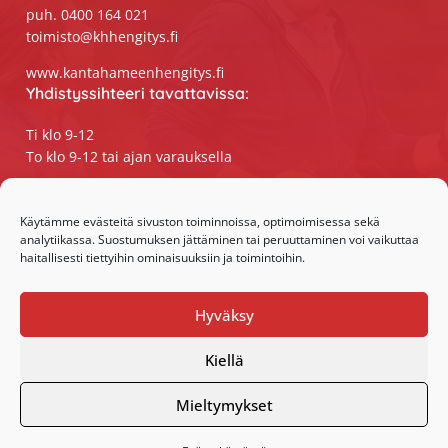
puh. 0400 164 021
toimisto@khhengitys.fi
www.kantahameenhengitys.fi
Yhdistyssihteeri tavattavissa:
Ti klo 9-12
To klo 9-12 tai ajan varauksella
Puhelimitse ja sähköpostilla tavoitat
yhdistyssihteerin
Käytämme evästeitä sivuston toiminnoissa, optimoimisessa sekä
analytiikassa. Suostumuksen jättäminen tai peruuttaminen voi vaikuttaa
maanantaista perjantaihin klo 9-15
haitallisesti tiettyihin ominaisuuksiin ja toimintoihin.
Olemme somessa:
Hyväksy
Facebook
Instagram
Kiellä
Mieltymykset