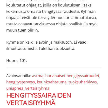
koulutetut ohjaajat, joilla on koulutuksen lisäksi
kokemusta omasta hengityssairaudesta. Ryhmän
ohjaajat eivät ole terveydenhuollon ammattilaisia,
mutta osaavat tarvittaessa ohjata osallistujia myös
muun tuen piiriin.
Ryhmä on kaikille avoin ja maksuton. Ei vaadi
ilmoittautumista. Tulethan tuoksuitta.
Huone 101.
Avainsanoilla:
astma
,
harvinaiset hengityssairaudet
,
hengitysterveys
,
keuhkoahtauma
,
tuoksuherkkyys
,
uniapnea
,
vertaisryhmä
HENGITYSSAIRAIDEN
VERTAISRYHMÄ