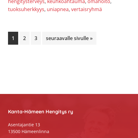
hengitysterveys
,
keuhkoahtauma
,
omahoito
,
tuoksuherkkyys
,
uniapnea
,
vertaisryhmä
Sivu
Sivu
Sivu
Siirry
1
2
3
seuraavalle sivulle »
Footer
Kanta-Hämeen Hengitys ry
Asentajantie 13
13500 Hämeenlinna