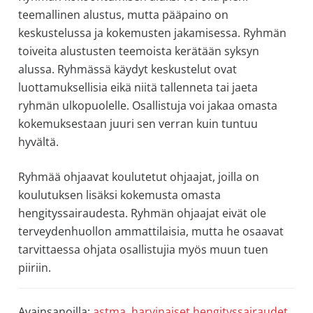
teemallinen alustus, mutta pääpaino on
keskustelussa ja kokemusten jakamisessa. Ryhmän
toiveita alustusten teemoista kerätään syksyn
alussa. Ryhmässä käydyt keskustelut ovat
luottamuksellisia eikä niitä tallenneta tai jaeta
ryhmän ulkopuolelle. Osallistuja voi jakaa omasta
kokemuksestaan juuri sen verran kuin tuntuu
hyvältä.
Ryhmää ohjaavat koulutetut ohjaajat, joilla on
koulutuksen lisäksi kokemusta omasta
hengityssairaudesta. Ryhmän ohjaajat eivät ole
terveydenhuollon ammattilaisia, mutta he osaavat
tarvittaessa ohjata osallistujia myös muun tuen
piiriin.
Avainsanoilla:
astma
,
harvinaiset hengityssairaudet
,