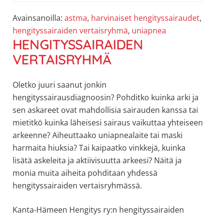
Avainsanoilla:
astma
,
harvinaiset hengityssairaudet
,
hengityssairaiden vertaisryhmä
,
uniapnea
HENGITYSSAIRAIDEN
VERTAISRYHMÄ
Oletko juuri saanut jonkin
hengityssairausdiagnoosin? Pohditko kuinka arki ja
sen askareet ovat mahdollisia sairauden kanssa tai
mietitkö kuinka läheisesi sairaus vaikuttaa yhteiseen
arkeenne? Aiheuttaako uniapnealaite tai maski
harmaita hiuksia? Tai kaipaatko vinkkejä, kuinka
lisätä askeleita ja aktiivisuutta arkeesi? Näitä ja
monia muita aiheita pohditaan yhdessä
hengityssairaiden vertaisryhmässä.
Kanta-Hämeen Hengitys ry:n hengityssairaiden