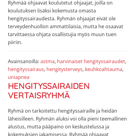
Ryhmää ohjaavat koulutetut ohjaajat, joilla on
koulutuksen lisäksi kokemusta omasta
hengityssairaudesta. Ryhmän ohjaajat eivät ole
terveydenhuollon ammattilaisia, mutta he osaavat
tarvittaessa ohjata osallistujia myös muun tuen
piiriin.
Avainsanoilla:
astma
,
harvinaiset hengityssairaudet
,
hengityssairaus
,
hengitysterveys
,
keuhkoahtauma
,
uniapnea
HENGITYSSAIRAIDEN
VERTAISRYHMÄ
Ryhmä on tarkoitettu hengityssairaille ja heidän
läheisilleen. Ryhmän aluksi voi olla pieni teemallinen
alustus, mutta pääpaino on keskustelussa ja
kokemuksien jakamisessa. Ryhmää ohjaavat