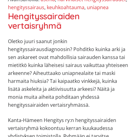
hengityssairaus
,
keuhkoahtauma
,
uniapnea
Hengityssairaiden
vertaisryhmä
Oletko juuri saanut jonkin
hengityssairausdiagnoosin? Pohditko kuinka arki ja
sen askareet ovat mahdollisia sairauden kanssa tai
mietitkö kuinka läheisesi sairaus vaikuttaa yhteiseen
arkeenne? Aiheuttaako uniapnealaite tai maski
harmaita hiuksia? Tai kaipaatko vinkkejä, kuinka
lisätä askeleita ja aktiivisuutta arkeesi? Näitä ja
monia muita aiheita pohditaan yhdessä
hengityssairaiden vertaisryhmässä.
Kanta-Hämeen Hengitys ry:n hengityssairaiden
vertaisryhmä kokoontuu kerran kuukaudessa
yhdistyksen toimistolla. Ryhmään ei tarvitse