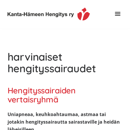
Hyppää
Hyppää
pääsisältöön
alatunnisteeseen
Toimintaa
Kanta-
ja
Hämeen
tietoa,
Hengitys
erityisesti
harvinaiset
ry
jos
hengityssairaudet
sinua
koskettaa
astma,
Hengityssairaiden
keuhkoahtaumatauti,uniapnea,
vertaisryhmä
muut
keuhkosairaudet,
huono
Uniapneaa, keuhkoahtaumaa, astmaa tai
sisäilma
jotakin hengityssairautta sairastaville ja heidän
tai
läheisilleen.