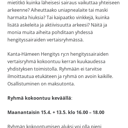
mietitkö kuinka läheisesi sairaus vaikuttaa yhteiseen
arkeenne? Aiheuttaako uniapnealaite tai maski
harmaita hiuksia? Tai kaipaatko vinkkejä, kuinka
lisätä askeleita ja aktiivisuutta arkeesi? Näitä ja
monia muita aiheita pohditaan yhdessä
hengityssairaiden vertaisryhmässä.
Kanta-Hämeen Hengitys ry:n hengityssairaiden
vertaisryhmä kokoontuu kerran kuukaudessa
yhdistyksen toimistolla. Ryhmään ei tarvitse
ilmoittautua etukäteen ja ryhmä on avoin kaikille.
Osallistuminen on maksutonta.
Ryhmä kokoontuu keväällä
:
Maanantaisin 15.4. + 13.5. klo 16.00 – 18.00
Ryhmän kokoontumisen aluksi voi olla pieni