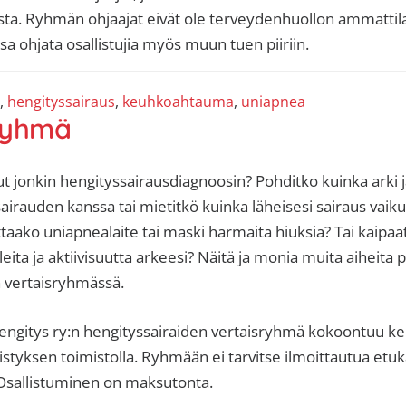
ta. Ryhmän ohjaajat eivät ole terveydenhuollon ammattila
sa ohjata osallistujia myös muun tuen piiriin.
,
hengityssairaus
,
keuhkoahtauma
,
uniapnea
sryhmä
ut jonkin hengityssairausdiagnoosin? Pohditko kuinka arki 
sairauden kanssa tai mietitkö kuinka läheisesi sairaus vaik
aako uniapnealaite tai maski harmaita hiuksia? Tai kaipaat
leita ja aktiivisuutta arkeesi? Näitä ja monia muita aiheit
n vertaisryhmässä.
gitys ry:n hengityssairaiden vertaisryhmä kokoontuu ke
tyksen toimistolla. Ryhmään ei tarvitse ilmoittautua etu
. Osallistuminen on maksutonta.