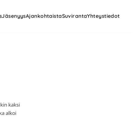
s
Jäsenyys
Ajankohtaista
Suviranta
Yhteystiedot
kin kaksi
ka alkoi