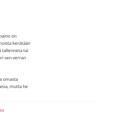
paino on
moista kerätään
 tallenneta tai
ri sen verran
ta omasta
isia, mutta he
ea