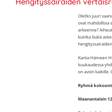
Hengityssairaiden vertai
Oletko juuri saan
ovat mahdollisia 
arkeenne? Aiheutt
kuinka lisätä aske
hengityssairaide
Kanta-Hämeen Hen
kuukaudessa yhdis
on avoin kaikille
Ryhmä kokoontu
Maanantaisin 12.2