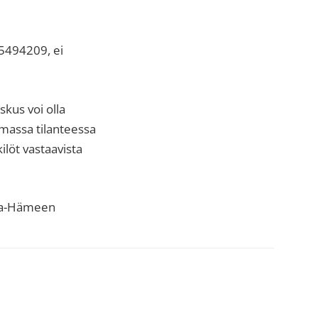
15494209, ei
kus voi olla
massa tilanteessa
ilöt vastaavista
nta-Hämeen