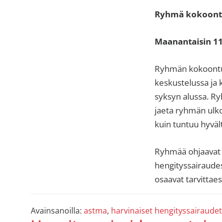
Ryhmä kokoontu
Maanantaisin 11.3
Ryhmän kokoontumi
keskustelussa ja
syksyn alussa. Ry
jaeta ryhmän ulko
kuin tuntuu hyväl
Ryhmää ohjaavat k
hengityssairaudes
osaavat tarvittaes
Avainsanoilla:
astma
,
harvinaiset hengityssairaudet