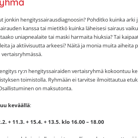
sryhmä
ut jonkin hengityssairausdiagnoosin? Pohditko kuinka arki 
sairauden kanssa tai mietitkö kuinka läheisesi sairaus vaik
aako uniapnealaite tai maski harmaita hiuksia? Tai kaipaat
leita ja aktiivisuutta arkeesi? Näitä ja monia muita aiheit
n vertaisryhmässä.
gitys ry:n hengityssairaiden vertaisryhmä kokoontuu ke
tyksen toimistolla. Ryhmään ei tarvitse ilmoittautua etu
. Osallistuminen on maksutonta.
u keväällä
:
. + 11.3. + 15.4. + 13.5. klo 16.00 – 18.00