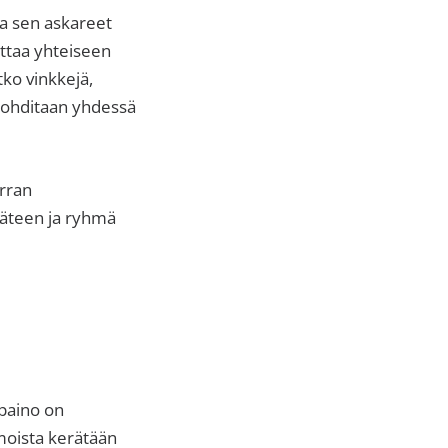
ja sen askareet
uttaa yhteiseen
ko vinkkejä,
a pohditaan yhdessä
rran
käteen ja ryhmä
paino on
moista kerätään