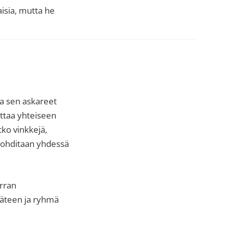
isia, mutta he
ja sen askareet
uttaa yhteiseen
ko vinkkejä,
a pohditaan yhdessä
rran
käteen ja ryhmä