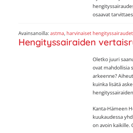
hengityssairaudes
osaavat tarvittaes
Avainsanoilla:
astma
,
harvinaiset hengityssairaudet
Hengityssairaiden vertai
Oletko juuri saan
ovat mahdollisia 
arkeenne? Aiheutt
kuinka lisätä aske
hengityssairaide
Kanta-Hämeen Hen
kuukaudessa yhdis
on avoin kaikille