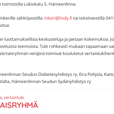
 toimistolla Lukiokatu 5, Hämeenlinna.
Inkerille sähköpostilla:
inkeri@hsdy.fi
tai tekstiviestillä 04
autua.
luottamuksellisia keskusteluja ja jaetaan kokemuksia. Jos
sovituista teemoista. Tule rohkeasti mukaan tapaamaan sa
 Vertaisryhmän vetäjinä toimivat koulutetut vertaistukihenk
meenlinnan Seudun Diabetesyhdistys ry, Eira Pohjola, Ka
a Valta, Hämeenlinnan Seudun Sydänyhdistys ry
a
,
vertaistuki
TAISRYHMÄ