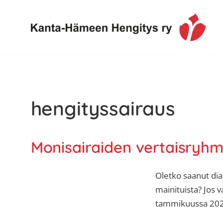
Hyppää
Hyppää
Hyppää
ensisijaiseen
pääsisältöön
alatunnisteeseen
valikkoon
Toimintaa
Kanta-
ja
Hämeen
tietoa,
Hengitys
erityisesti
hengityssairaus
ry
jos
sinua
koskettaa
Monisairaiden vertaisryh
astma,
keuhkoahtaumatauti,uniapnea,
Oletko saanut dia
muut
mainituista? Jos 
keuhkosairaudet,
tammikuussa 202
huono