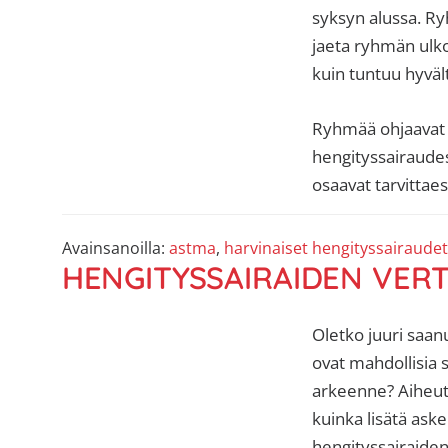
syksyn alussa. Ry
jaeta ryhmän ulko
kuin tuntuu hyväl
Ryhmää ohjaavat k
hengityssairaudes
osaavat tarvittaes
Avainsanoilla:
astma
,
harvinaiset hengityssairaudet
HENGITYSSAIRAIDEN VER
Oletko juuri saan
ovat mahdollisia 
arkeenne? Aiheutt
kuinka lisätä aske
hengityssairaide