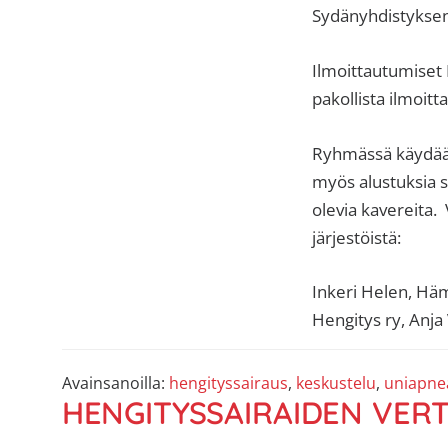
sisäilma
Sydänyhdistyksen
tai
allergiat.
Ilmoittautumiset 
K-
pakollista ilmoitt
H
Hengitys
Ryhmässä käydään 
ry
myös alustuksia 
olevia kavereita.
järjestöistä:
Inkeri Helen, Hä
Hengitys ry, Anj
Avainsanoilla:
hengityssairaus
,
keskustelu
,
uniapne
HENGITYSSAIRAIDEN VER