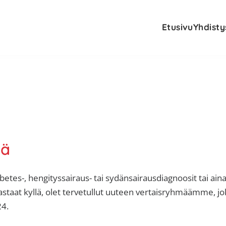
Etusivu
Yhdisty
mä
betes-, hengityssairaus- tai sydänsairausdiagnoosit tai aina
vastaat kyllä, olet tervetullut uuteen vertaisryhmäämme, jo
4.