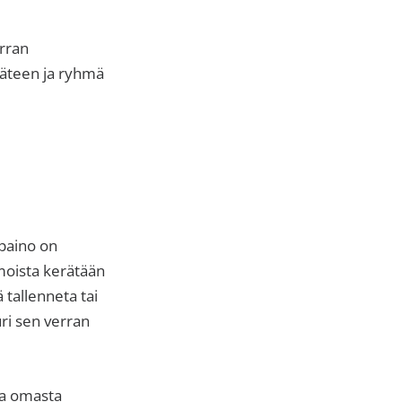
rran
käteen ja ryhmä
paino on
moista kerätään
 tallenneta tai
ri sen verran
ta omasta