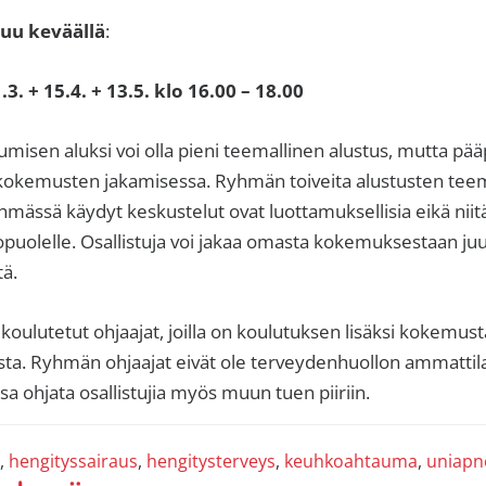
u keväällä
:
. + 15.4. + 13.5. klo 16.00 – 18.00
sen aluksi voi olla pieni teemallinen alustus, mutta pää
 kokemusten jakamisessa. Ryhmän toiveita alustusten tee
hmässä käydyt keskustelut ovat luottamuksellisia eikä niitä
puolelle. Osallistuja voi jakaa omasta kokemuksestaan juu
tä.
oulutetut ohjaajat, joilla on koulutuksen lisäksi kokemus
ta. Ryhmän ohjaajat eivät ole terveydenhuollon ammattila
sa ohjata osallistujia myös muun tuen piiriin.
,
hengityssairaus
,
hengitysterveys
,
keuhkoahtauma
,
uniapn