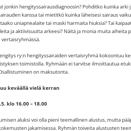
ut jonkin hengityssairausdiagnoosin? Pohditko kuinka arki 
sairauden kanssa tai mietitkö kuinka läheisesi sairaus vaik
aako uniapnealaite tai maski harmaita hiuksia? Tai kaipaat
leita ja aktiivisuutta arkeesi? Näitä ja monia muita aiheit
n vertaisryhmässä.
gitys ry:n hengityssairaiden vertaisryhmä kokoontuu ke
tyksen toimistolla. Ryhmään ei tarvitse ilmoittautua etu
. Osallistuminen on maksutonta.
u keväällä vielä kerran
. klo 16.00 – 18.00
sen aluksi voi olla pieni teemallinen alustus, mutta pää
 kokemusten jakamisessa. Ryhmän toiveita alustusten tee