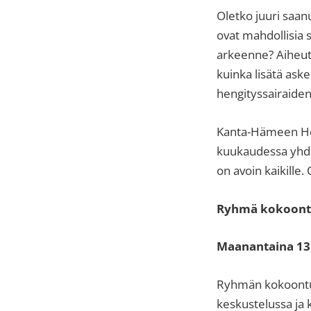
Oletko juuri saan
ovat mahdollisia 
arkeenne? Aiheutt
kuinka lisätä aske
hengityssairaide
Kanta-Hämeen Hen
kuukaudessa yhdis
on avoin kaikille
Ryhmä kokoontu
Maanantaina 13.5
Ryhmän kokoontumi
keskustelussa ja