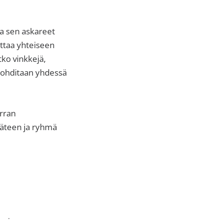
ja sen askareet
uttaa yhteiseen
ko vinkkejä,
a pohditaan yhdessä
rran
käteen ja ryhmä