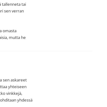
 tallenneta tai
ri sen verran
ta omasta
isia, mutta he
ja sen askareet
uttaa yhteiseen
ko vinkkejä,
a pohditaan yhdessä