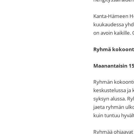
Kanta-Hämeen Hen
kuukaudessa yhdis
on avoin kaikille
Ryhmä kokoontu
Maanantaisin 15.
Ryhmän kokoontumi
keskustelussa ja
syksyn alussa. Ry
jaeta ryhmän ulko
kuin tuntuu hyväl
Ryhmää ohjaavat k