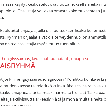
hmässä käydyt keskustelut ovat luottamuksellisia eikä niitä
puolelle. Osallistuja voi jakaa omasta kokemuksestaan juu
tä.
oulutetut ohjaajat, joilla on koulutuksen lisäksi kokemus
ta. Ryhmän ohjaajat eivät ole terveydenhuollon ammattila
sa ohjata osallistujia myös muun tuen piiriin.
,
hengityssairaus
,
keuhkoahtaumatauti
,
uniapnea
TAISRYHMÄ
ut jonkin hengityssairausdiagnoosin? Pohditko kuinka arki 
sairauden kanssa tai mietitkö kuinka läheisesi sairaus vaik
aako uniapnealaite tai maski harmaita hiuksia? Tai kaipaat
leita ja aktiivisuutta arkeesi? Näitä ja monia muita aiheit
n vertaisryhmässä.