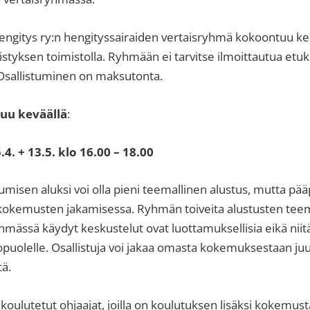
gitys ry:n hengityssairaiden vertaisryhmä kokoontuu ke
tyksen toimistolla. Ryhmään ei tarvitse ilmoittautua etu
. Osallistuminen on maksutonta.
u keväällä
:
4. + 13.5. klo 16.00 – 18.00
sen aluksi voi olla pieni teemallinen alustus, mutta pää
 kokemusten jakamisessa. Ryhmän toiveita alustusten tee
hmässä käydyt keskustelut ovat luottamuksellisia eikä niitä
puolelle. Osallistuja voi jakaa omasta kokemuksestaan juu
tä.
oulutetut ohjaajat, joilla on koulutuksen lisäksi kokemus