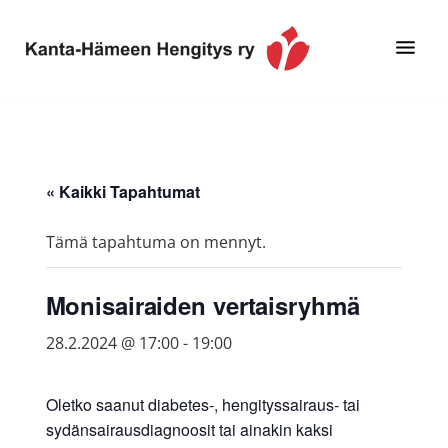
Hyppää
Hyppää
pääsisältöön
alatunnisteeseen
Toimintaa
Kanta-
ja
Hämeen
tietoa,
Hengitys
erityisesti
« Kaikki Tapahtumat
ry
jos
sinua
Tämä tapahtuma on mennyt.
koskettaa
astma,
Monisairaiden vertaisryhmä
keuhkoahtaumatauti,uniapnea,
muut
28.2.2024 @ 17:00
-
19:00
keuhkosairaudet,
huono
Oletko saanut diabetes-, hengityssairaus- tai
sisäilma
sydänsairausdiagnoosit tai ainakin kaksi
tai