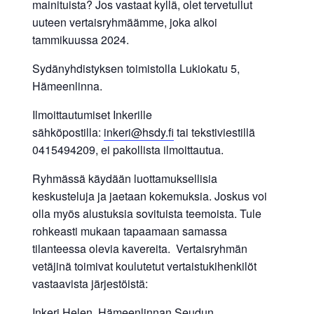
mainituista? Jos vastaat kyllä, olet tervetullut
allergiat.
uuteen vertaisryhmäämme, joka alkoi
K-
tammikuussa 2024.
H
Sydänyhdistyksen toimistolla Lukiokatu 5,
Hengitys
Hämeenlinna.
ry
Ilmoittautumiset Inkerille
sähköpostilla:
inkeri@hsdy.fi
tai tekstiviestillä
0415494209, ei pakollista ilmoittautua.
Ryhmässä käydään luottamuksellisia
keskusteluja ja jaetaan kokemuksia. Joskus voi
olla myös alustuksia sovituista teemoista. Tule
rohkeasti mukaan tapaamaan samassa
tilanteessa olevia kavereita. Vertaisryhmän
vetäjinä toimivat koulutetut vertaistukihenkilöt
vastaavista järjestöistä:
Inkeri Helen, Hämeenlinnan Seudun