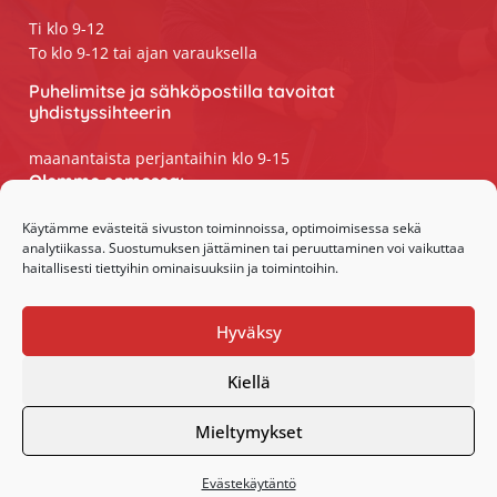
Ti klo 9-12
To klo 9-12 tai ajan varauksella
Puhelimitse ja sähköpostilla tavoitat
yhdistyssihteerin
maanantaista perjantaihin klo 9-15
Olemme somessa:
Facebook
Käytämme evästeitä sivuston toiminnoissa, optimoimisessa sekä
analytiikassa. Suostumuksen jättäminen tai peruuttaminen voi vaikuttaa
Instagram
haitallisesti tiettyihin ominaisuuksiin ja toimintoihin.
Hyväksy
Kiellä
·Toteutus ja ylläpito
MMD Networks
·
Mieltymykset
Evästekäytäntö