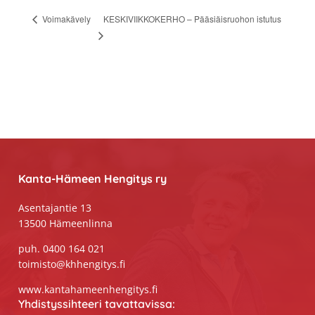
KESKIVIIKKOKERHO – Pääsiäisruohon istutus
Voimakävely
Footer
Kanta-Hämeen Hengitys ry
Asentajantie 13
13500 Hämeenlinna
puh. 0400 164 021
toimisto@khhengitys.fi
www.kantahameenhengitys.fi
Yhdistyssihteeri tavattavissa: