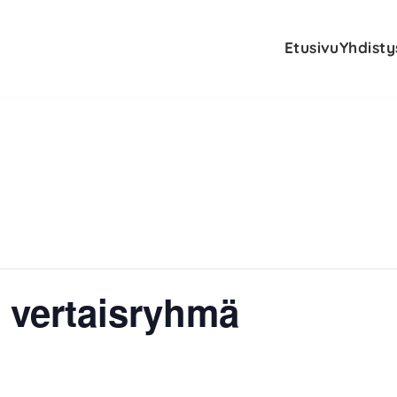
Etusivu
Yhdisty
 vertaisryhmä