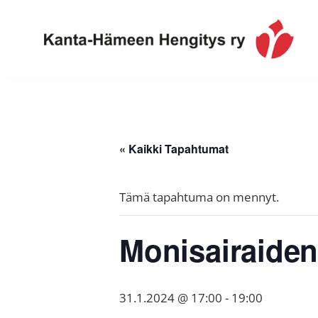
Hyppää
Hyppää
Hyppää
ensisijaiseen
pääsisältöön
alatunnisteeseen
valikkoon
Toimintaa
Kanta-
ja
Hämeen
tietoa,
Hengitys
erityisesti
« Kaikki Tapahtumat
ry
jos
sinua
Tämä tapahtuma on mennyt.
koskettaa
astma,
Monisairaiden
keuhkoahtaumatauti,uniapnea,
muut
keuhkosairaudet,
31.1.2024 @ 17:00
-
19:00
huono