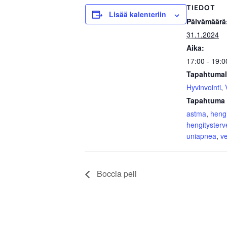
TIEDOT
Lisää kalenteriin
Päivämäärä
31.1.2024
Aika:
17:00 - 19:0
Tapahtumal
Hyvinvointi
,
Tapahtuma 
astma
,
hengi
hengitysterv
uniapnea
,
v
Boccia peli