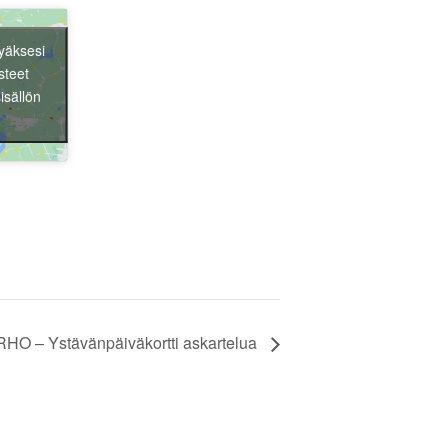
yäksesi
steet
isällön
O – Ystävänpäiväkortti askartelua