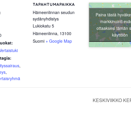
TAPAHTUMAPAIKKA
:
Hämeenlinnan seudun
Paina tästä hyväks
sydänyhdistys
markkinointi evä
Lukiokatu 5
ottaaksesi tämän s
Hämeenlinna
,
13100
käyttöön
0
Suomi
+ Google Map
uokat:
Vertaistuki
tagia:
tyssairaus
,
eys
,
ertaisryhmä
KESKIVIIKKO KERH