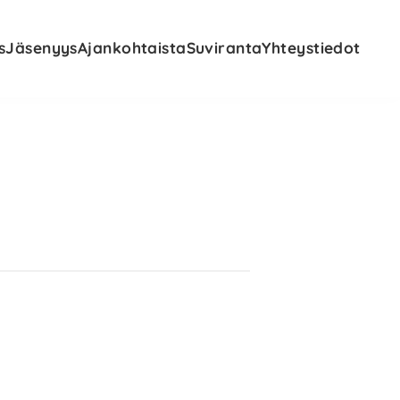
s
Jäsenyys
Ajankohtaista
Suviranta
Yhteystiedot