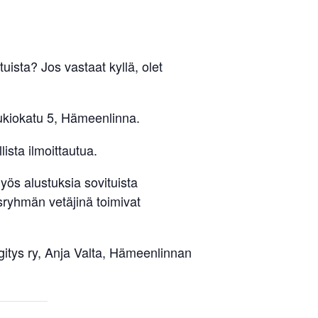
uista? Jos vastaat kyllä, olet
ukiokatu 5, Hämeenlinna.
lista ilmoittautua.
ös alustuksia sovituista
ryhmän vetäjinä toimivat
itys ry, Anja Valta, Hämeenlinnan