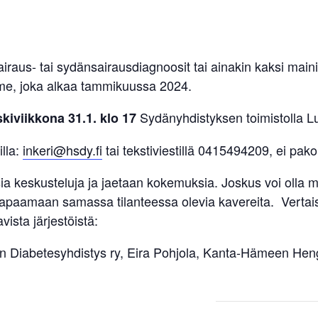
iraus- tai sydänsairausdiagnoosit tai ainakin kaksi mainit
me, joka alkaa tammikuussa 2024.
Sydänyhdistyksen toimistolla L
iviikkona 31.1. klo 17
illa:
inkeri@hsdy.fi
tai tekstiviestillä 0415494209, ei pakol
 keskusteluja ja jaetaan kokemuksia. Joskus voi olla my
tapaamaan samassa tilanteessa olevia kavereita. Vertais
vista järjestöistä:
 Diabetesyhdistys ry, Eira Pohjola, Kanta-Hämeen Heng