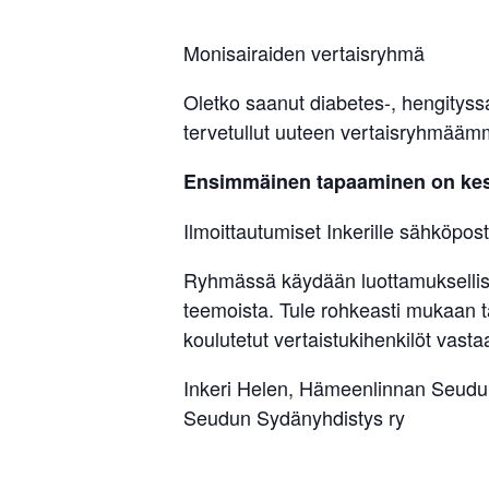
sisäilma
tai
Monisairaiden vertaisryhmä
allergiat.
K-
Oletko saanut diabetes-, hengityssa
tervetullut uuteen vertaisryhmääm
H
Hengitys
Ensimmäinen tapaaminen on kesk
ry
Ilmoittautumiset Inkerille sähköpost
Ryhmässä käydään luottamuksellisia
teemoista. Tule rohkeasti mukaan 
koulutetut vertaistukihenkilöt vastaa
Inkeri Helen, Hämeenlinnan Seudun
Seudun Sydänyhdistys ry