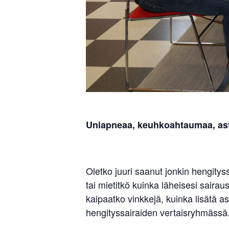
Uniapneaa, keuhkoahtaumaa, astma
Oletko juuri saanut jonkin hengity
tai mietitkö kuinka läheisesi saira
kaipaatko vinkkejä, kuinka lisätä a
hengityssairaiden vertaisryhmässä