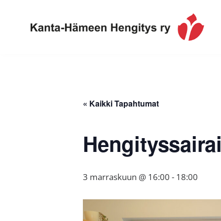
Hyppää
Hyppää
Hyppää
ensisijaiseen
pääsisältöön
alatunnisteeseen
valikkoon
Toimintaa
Kanta-
ja
Hämeen
tietoa,
Hengitys
erityisesti
« Kaikki Tapahtumat
ry
jos
sinua
Hengityssaira
koskettaa
astma,
keuhkoahtaumatauti,uniapnea,
3 marraskuun @ 16:00
-
18:00
muut
keuhkosairaudet,
huono