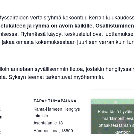
yssairaiden vertaisryhmä kokoontuu kerran kuukaudessa
 etukäteen ja ryhmä on avoin kaikille. Osallistumine
sessa. Ryhmässä käydyt keskustelut ovat luottamuksellisi
oi jakaa omasta kokemuksestaan juuri sen verran kuin tun
jolloin annetaan syvällisemmin tietoa, jostakin hengityssa
esta. Syksyn teemat tarkentuvat myöhemmin.
TAPAHTUMAPAIKKA
:
Kanta-Hämeen Hengitys
Paina tästä hyväks
toimisto
un
markkinointi evä
Asentajantie 13
ottaaksesi tämän s
Hämeenlinna
,
13500
käyttöön
0