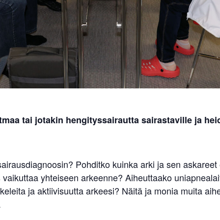
a tai jotakin hengityssairautta sairastaville ja heid
ssairausdiagnoosin? Pohditko kuinka arki ja sen askareet
us vaikuttaa yhteiseen arkeenne? Aiheuttaako uniapnealai
skeleita ja aktiivisuutta arkeesi? Näitä ja monia muita ai
.