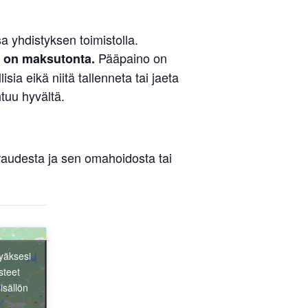
 yhdistyksen toimistolla.
Pääpaino on
n on maksutonta.
a eikä niitä tallenneta tai jaeta
tuu hyvältä.
iraudesta ja sen omahoidosta tai
yäksesi
steet
isällön