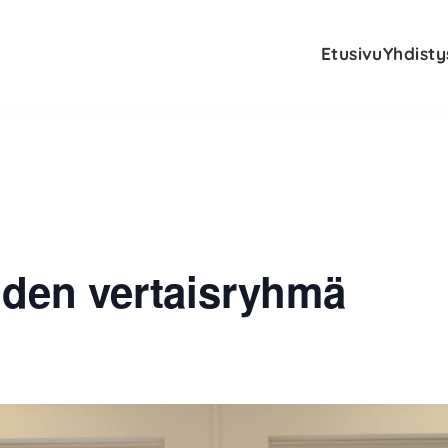
Etusivu
Yhdisty
iden vertaisryhmä