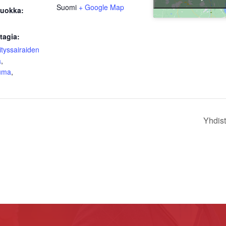
Suomi
+ Google Map
uokka:
tagia:
tyssairaiden
ä
,
uma
,
Yhdis