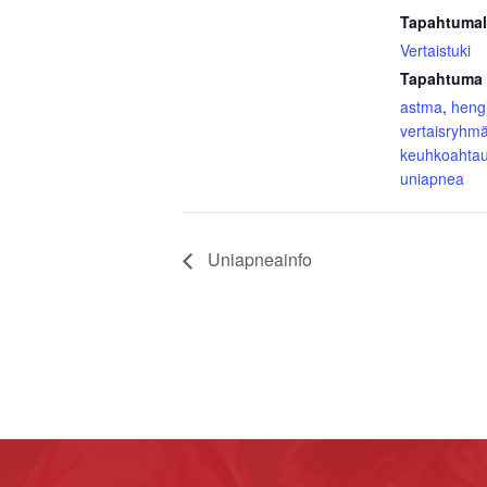
Tapahtumal
Vertaistuki
Tapahtuma 
astma
,
hengi
vertaisryhm
keuhkoahta
uniapnea
Uniapneainfo
Footer