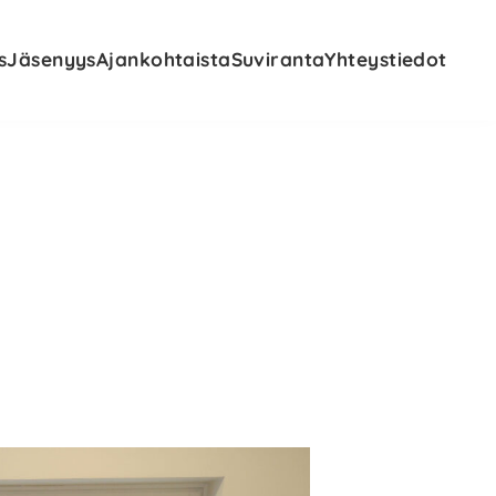
s
Jäsenyys
Ajankohtaista
Suviranta
Yhteystiedot