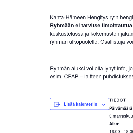
Kanta-Hämeen Hengitys ry:n hengit
Ryhmään ei tarvitse ilmoittautua
keskustelussa ja kokemusten jakami
ryhmän ulkopuolelle. Osallistuja v
Ryhmän aluksi voi olla lyhyt info, 
esim. CPAP – laitteen puhdistuks
TIEDOT
Lisää kalenteriin
Päivämäärä
3 marrasku
Aika:
16:00 - 18:0