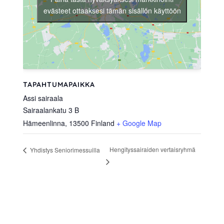
evästeet ottaaksesi tämän sisällön käyttöön
TAPAHTUMAPAIKKA
Assi sairaala
Sairaalankatu 3 B
Hämeenlinna
,
13500
Finland
+ Google Map
Hengityssairaiden vertaisryhmä
Yhdistys Seniorimessuilla