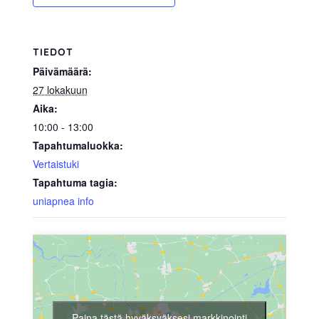
TIEDOT
Päivämäärä:
27 lokakuun
Aika:
10:00 - 13:00
Tapahtumaluokka:
Vertaistuki
Tapahtuma tagia:
uniapnea info
Paina tästä hyväksyäksesi markkinointi