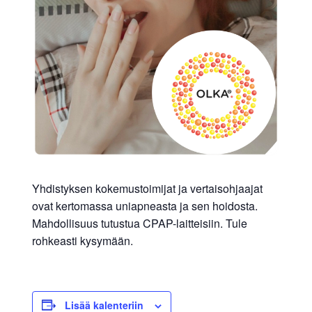
allergiat.
K-
H
Hengitys
ry
Yhdistyksen kokemustoimijat ja vertaisohjaajat
ovat kertomassa uniapneasta ja sen hoidosta.
Mahdollisuus tutustua CPAP-laitteisiin. Tule
rohkeasti kysymään.
Lisää kalenteriin