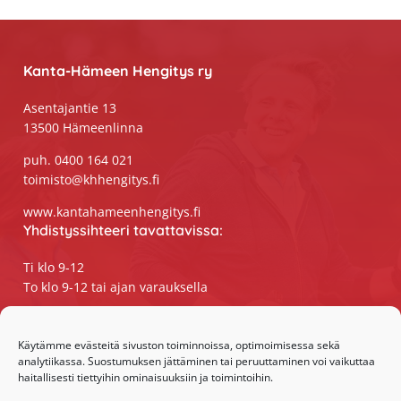
Footer
Kanta-Hämeen Hengitys ry
Asentajantie 13
13500 Hämeenlinna
puh. 0400 164 021
toimisto@khhengitys.fi
www.kantahameenhengitys.fi
Yhdistyssihteeri tavattavissa:
Ti klo 9-12
To klo 9-12 tai ajan varauksella
Puhelimitse ja sähköpostilla tavoitat
yhdistyssihteerin
Käytämme evästeitä sivuston toiminnoissa, optimoimisessa sekä
analytiikassa. Suostumuksen jättäminen tai peruuttaminen voi vaikuttaa
maanantaista perjantaihin klo 9-15
haitallisesti tiettyihin ominaisuuksiin ja toimintoihin.
Olemme somessa: