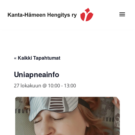
Hyppää
Hyppää
pääsisältöön
alatunnisteeseen
Toimintaa
Kanta-
ja
Hämeen
tietoa,
Hengitys
erityisesti
« Kaikki Tapahtumat
ry
jos
sinua
Uniapneainfo
koskettaa
27 lokakuun @ 10:00
-
13:00
astma,
keuhkoahtaumatauti,uniapnea,
muut
keuhkosairaudet,
huono
sisäilma
tai