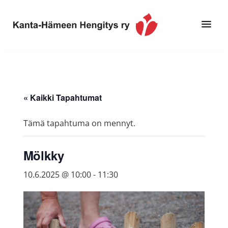
Hyppää
Hyppää
pääsisältöön
alatunnisteeseen
Toimintaa
Kanta-
ja
Hämeen
tietoa,
Hengitys
erityisesti
« Kaikki Tapahtumat
ry
jos
sinua
Tämä tapahtuma on mennyt.
koskettaa
astma,
Mölkky
keuhkoahtaumatauti,uniapnea,
muut
10.6.2025 @ 10:00
-
11:30
keuhkosairaudet,
huono
sisäilma
tai