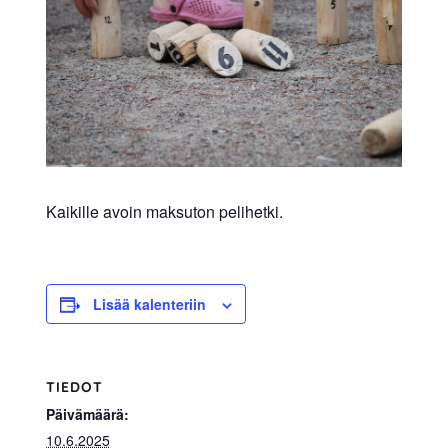
allergiat.
K-
H
Hengitys
ry
Kaikille avoin maksuton pelihetki.
Lisää kalenteriin
TIEDOT
Päivämäärä:
10.6.2025