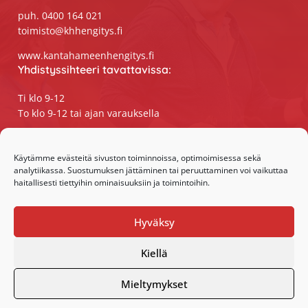
puh. 0400 164 021
toimisto@khhengitys.fi
www.kantahameenhengitys.fi
Yhdistyssihteeri tavattavissa:
Ti klo 9-12
To klo 9-12 tai ajan varauksella
Puhelimitse ja sähköpostilla tavoitat
yhdistyssihteerin
Käytämme evästeitä sivuston toiminnoissa, optimoimisessa sekä
analytiikassa. Suostumuksen jättäminen tai peruuttaminen voi vaikuttaa
maanantaista perjantaihin klo 9-15
haitallisesti tiettyihin ominaisuuksiin ja toimintoihin.
Olemme somessa:
Hyväksy
Facebook
Instagram
Kiellä
Mieltymykset