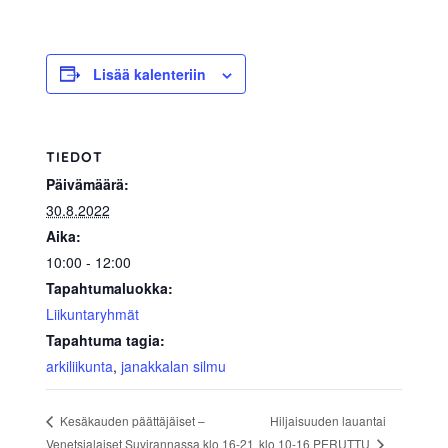
allergiat.
K-
H
Lisää kalenteriin
Hengitys
ry
TIEDOT
Päivämäärä:
30.8.2022
Aika:
10:00 - 12:00
Tapahtumaluokka:
Liikuntaryhmät
Tapahtuma tagia:
arkiliikunta
,
janakkalan silmu
Hiljaisuuden lauantai
Kesäkauden päättäjäiset –
klo 10-16 PERUTTU
Venetsialaiset Suvirannassa klo 16-21