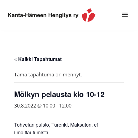
Hyppää
Hyppää
pääsisältöön
alatunnisteeseen
Toimintaa
Kanta-
ja
Hämeen
tietoa,
Hengitys
erityisesti
« Kaikki Tapahtumat
ry
jos
sinua
Tämä tapahtuma on mennyt.
koskettaa
astma,
Mölkyn pelausta klo 10-12
keuhkoahtaumatauti,uniapnea,
muut
30.8.2022 @ 10:00
-
12:00
keuhkosairaudet,
huono
Tohvelan puisto, Turenki. Maksuton, ei
sisäilma
ilmoittautumista.
tai