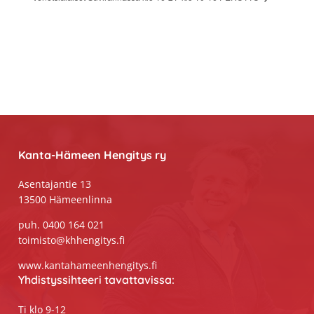
Footer
Kanta-Hämeen Hengitys ry
Asentajantie 13
13500 Hämeenlinna
puh. 0400 164 021
toimisto@khhengitys.fi
www.kantahameenhengitys.fi
Yhdistyssihteeri tavattavissa:
Ti klo 9-12