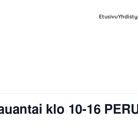
Etusivu
Yhdisty
lauantai klo 10-16 PE