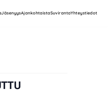
s
Jäsenyys
Ajankohtaista
Suviranta
Yhteystiedot
RUTTU