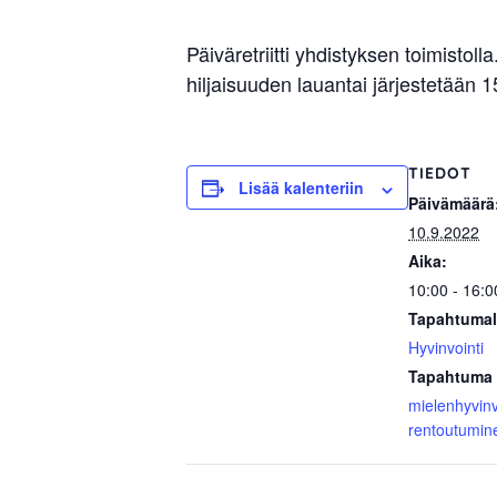
sisäilma
tai
Päiväretriitti yhdistyksen toimisto
allergiat.
hiljaisuuden lauantai järjestetään 
K-
H
Hengitys
TIEDOT
Lisää kalenteriin
ry
Päivämäärä
10.9.2022
Aika:
10:00 - 16:0
Tapahtumal
Hyvinvointi
Tapahtuma 
mielenhyvinv
rentoutumin