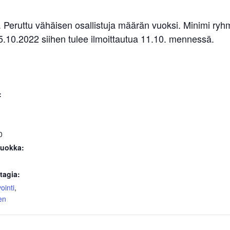
lla. Peruttu vähäisen osallistuja määrän vuoksi. Minimi r
15.10.2022 siihen tulee ilmoittautua 11.10. mennessä.
:
0
uokka:
tagia:
ointi
,
en