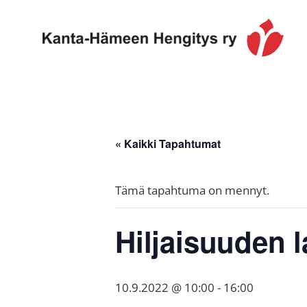
Hyppää
Hyppää
Hyppää
ensisijaiseen
pääsisältöön
alatunnisteeseen
valikkoon
Toimintaa
Kanta-
ja
Hämeen
tietoa,
Hengitys
erityisesti
« Kaikki Tapahtumat
ry
jos
sinua
Tämä tapahtuma on mennyt.
koskettaa
astma,
Hiljaisuuden 
keuhkoahtaumatauti,uniapnea,
muut
keuhkosairaudet,
10.9.2022 @ 10:00
-
16:00
huono