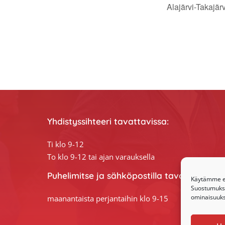
Alajärvi-Takajä
Yhdistyssihteeri tavattavissa:
Ti klo 9-12
To klo 9-12 tai ajan varauksella
Puhelimitse ja sähköpostilla tavoitat yhdis
Käytämme ev
Suostumuksen
ominaisuuksi
maanantaista perjantaihin klo 9-15