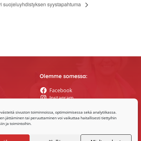
rvi suojeluyhdistyksen syystapahtuma
Olemme somessa:
Facebook
Instagram
tyssihteerin
ästeitä sivuston toiminnoissa, optimoimisessa sekä analytiikassa.
 jättäminen tai peruuttaminen voi vaikuttaa haitallisesti tiettyihin
in ja toimintoihin.