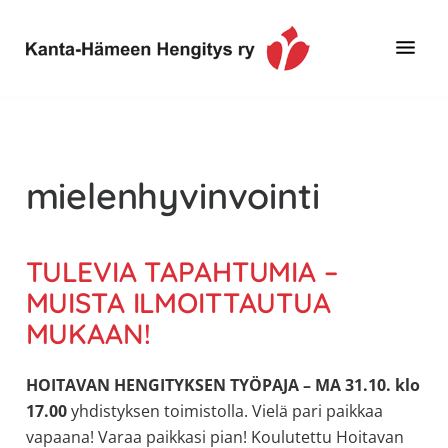
Hyppää
Hyppää
pääsisältöön
alatunnisteeseen
Toimintaa
Kanta-
ja
Hämeen
tietoa,
Hengitys
erityisesti
mielenhyvinvointi
ry
jos
sinua
koskettaa
TULEVIA TAPAHTUMIA –
astma,
MUISTA ILMOITTAUTUA
keuhkoahtaumatauti,uniapnea,
MUKAAN!
muut
keuhkosairaudet,
HOITAVAN HENGITYKSEN TYÖPAJA – MA 31.10. klo
huono
17.00
yhdistyksen toimistolla. Vielä pari paikkaa
sisäilma
vapaana! Varaa paikkasi pian! Koulutettu Hoitavan
tai