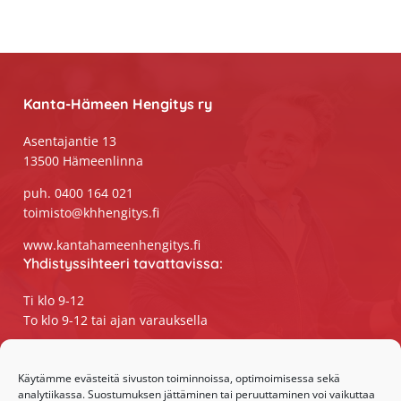
Footer
Kanta-Hämeen Hengitys ry
Asentajantie 13
13500 Hämeenlinna
puh. 0400 164 021
toimisto@khhengitys.fi
www.kantahameenhengitys.fi
Yhdistyssihteeri tavattavissa:
Ti klo 9-12
To klo 9-12 tai ajan varauksella
Puhelimitse ja sähköpostilla tavoitat
yhdistyssihteerin
Käytämme evästeitä sivuston toiminnoissa, optimoimisessa sekä
analytiikassa. Suostumuksen jättäminen tai peruuttaminen voi vaikuttaa