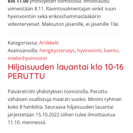
klo 17.00
yhdistyksen toimistolla. Ilmoittaudu
viimeistään 8.11. Ravintovalmentajan vinkit suun
hyvinvointiin sekä erikoishammaslääkärin
videoterveiset. Maksuton jäsenille, ei jäsenille 10e.
Kategoriassa:
Artikkelit
Avainsanoilla:
hengitysterveys
,
hyvinvointi
,
luento
,
mielenhyvinvointi
Hiljaisuuden lauantai klo 10-16
PERUTTU
Päiväretriitti yhdistyksen toimistolla. Peruttu
vähäisen osallistuja määrän vuoksi. Minimi ryhmän
koko 8 henkilöä. Seuraava hiljaisuuden lauantai
järjestetään 15.10.2022 siihen tulee ilmoittautua
11.10. mennessä.