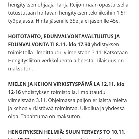
hengityksen ohjaaja Tanja Reijonmaan opastuksella
allergiat.
tutustutaan hoitavan hengityksen tekniikoihin 1,5h
K-
työpajassa. Hinta jäsenille 35e ja ei jäsenille 45e.
H
Hengitys
HOITOTAHTO, EDUNVALVONTAVALTUUTUS JA
ry
EDUNVALVONTA TI 8.11. klo 17.30
yhdistyksen
toimistolla. Ilmoittaudu viimeistään 3.11. Katsotaan
Hengitysliiton verkkoluento aiheesta. Tilaisuus on
maksuton.
MIELEN JA KEHON VIRKISTYSPÄIVÄ LA 12.11. klo
12-16
yhdistyksen toimistolla. Ilmoittaudu
viimeistään 3.11. Ohjelmassa paljon erilaista mieltä
ja kehoa virkistävää toimintaa. Ulkoilua ja yhdessä
oloa. Tapahtuma on maksuton.
HENGITYKSEN HELMIÄ: SUUN TERVEYS TO 10.11.