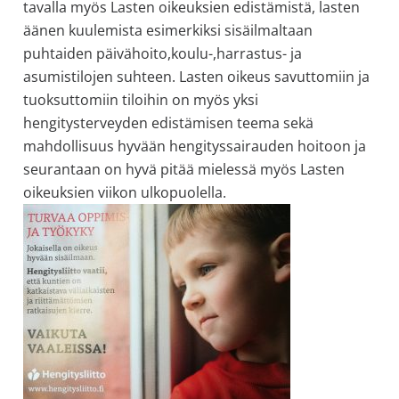
tavalla myös Lasten oikeuksien edistämistä, lasten
allergiat.
äänen kuulemista esimerkiksi sisäilmaltaan
K-
puhtaiden päivähoito,koulu-,harrastus- ja
H
asumistilojen suhteen. Lasten oikeus savuttomiin ja
Hengitys
tuoksuttomiin tiloihin on myös yksi
ry
hengitysterveyden edistämisen teema sekä
mahdollisuus hyvään hengityssairauden hoitoon ja
seurantaan on hyvä pitää mielessä myös Lasten
oikeuksien viikon ulkopuolella.