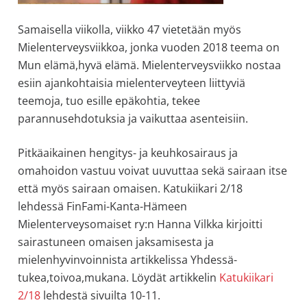
Samaisella viikolla, viikko 47 vietetään myös
Mielenterveysviikkoa, jonka vuoden 2018 teema on
Mun elämä,hyvä elämä. Mielenterveysviikko nostaa
esiin ajankohtaisia mielenterveyteen liittyviä
teemoja, tuo esille epäkohtia, tekee
parannusehdotuksia ja vaikuttaa asenteisiin.
Pitkäaikainen hengitys- ja keuhkosairaus ja
omahoidon vastuu voivat uuvuttaa sekä sairaan itse
että myös sairaan omaisen. Katukiikari 2/18
lehdessä FinFami-Kanta-Hämeen
Mielenterveysomaiset ry:n Hanna Vilkka kirjoitti
sairastuneen omaisen jaksamisesta ja
mielenhyvinvoinnista artikkelissa Yhdessä-
tukea,toivoa,mukana. Löydät artikkelin
Katukiikari
2/18
lehdestä sivuilta 10-11.