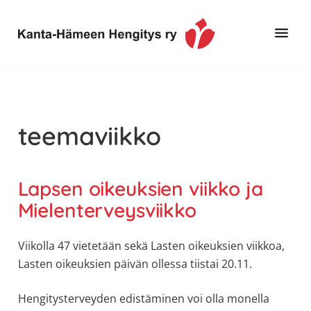
Hyppää
Hyppää
pääsisältöön
alatunnisteeseen
Toimintaa
Kanta-
ja
Hämeen
tietoa,
Hengitys
erityisesti
teemaviikko
ry
jos
sinua
koskettaa
Lapsen oikeuksien viikko ja
astma,
Mielenterveysviikko
keuhkoahtaumatauti,uniapnea,
muut
Viikolla 47 vietetään sekä Lasten oikeuksien viikkoa,
keuhkosairaudet,
Lasten oikeuksien päivän ollessa tiistai 20.11.
huono
sisäilma
Hengitysterveyden edistäminen voi olla monella
tai