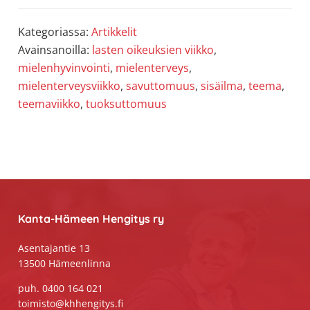
Kategoriassa:
Artikkelit
Avainsanoilla:
lasten oikeuksien viikko
,
mielenhyvinvointi
,
mielenterveys
,
mielenterveysviikko
,
savuttomuus
,
sisäilma
,
teema
,
teemaviikko
,
tuoksuttomuus
Footer
Kanta-Hämeen Hengitys ry
Asentajantie 13
13500 Hämeenlinna
puh. 0400 164 021
toimisto@khhengitys.fi