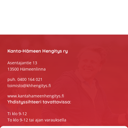
Footer
Kanta-Hämeen Hengitys ry
Asentajantie 13
13500 Hämeenlinna
puh. 0400 164 021
toimisto@khhengitys.fi
www.kantahameenhengitys.fi
Yhdistyssihteeri tavattavissa:
Ti klo 9-12
To klo 9-12 tai ajan varauksella