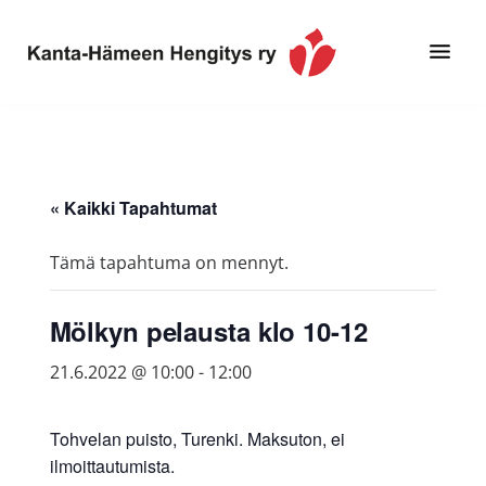
Hyppää
Hyppää
pääsisältöön
alatunnisteeseen
Toimintaa
Kanta-
ja
Hämeen
tietoa,
Hengitys
erityisesti
« Kaikki Tapahtumat
ry
jos
sinua
Tämä tapahtuma on mennyt.
koskettaa
astma,
Mölkyn pelausta klo 10-12
keuhkoahtaumatauti,uniapnea,
muut
21.6.2022 @ 10:00
-
12:00
keuhkosairaudet,
huono
Tohvelan puisto, Turenki. Maksuton, ei
sisäilma
ilmoittautumista.
tai