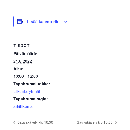
allergiat.
K-
H
Lisää kalenteriin
Hengitys
ry
TIEDOT
Päivämäärä:
21.6.2022
Aika:
10:00 - 12:00
Tapahtumaluokka:
Liikuntaryhmät
Tapahtuma tagia:
arkiliikunta
Sauvakävely klo 16.30
Sauvakävely klo 16.30