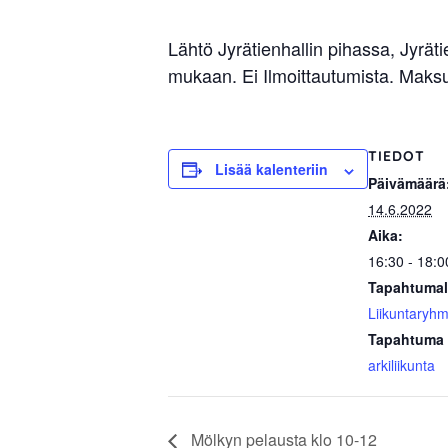
sisäilma
tai
Lähtö Jyrätienhallin pihassa, Jyrä
allergiat.
mukaan. Ei Ilmoittautumista. Maks
K-
H
Hengitys
TIEDOT
Lisää kalenteriin
ry
Päivämäärä
14.6.2022
Aika:
16:30 - 18:0
Tapahtumal
Liikuntaryhm
Tapahtuma 
arkiliikunta
Mölkyn pelausta klo 10-12