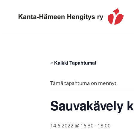
Hyppää
Hyppää
Hyppää
ensisijaiseen
pääsisältöön
alatunnisteeseen
valikkoon
Toimintaa
Kanta-
ja
Hämeen
tietoa,
Hengitys
erityisesti
« Kaikki Tapahtumat
ry
jos
sinua
Tämä tapahtuma on mennyt.
koskettaa
astma,
Sauvakävely k
keuhkoahtaumatauti,uniapnea,
muut
keuhkosairaudet,
14.6.2022 @ 16:30
-
18:00
huono