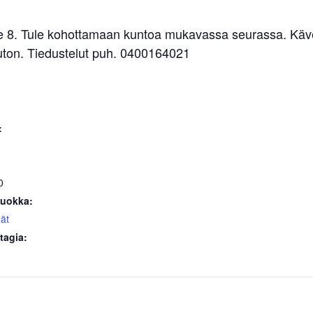
tie 8. Tule kohottamaan kuntoa mukavassa seurassa. Käve
uton. Tiedustelut puh. 0400164021
:
0
uokka:
ät
tagia: