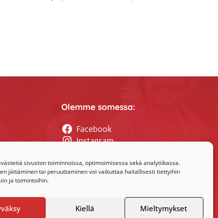
Olemme somessa:
Facebook
Instagram
tyssihteerin
ästeitä sivuston toiminnoissa, optimoimisessa sekä analytiikassa.
 jättäminen tai peruuttaminen voi vaikuttaa haitallisesti tiettyihin
in ja toimintoihin.
yväksy
Kiellä
Mieltymykset