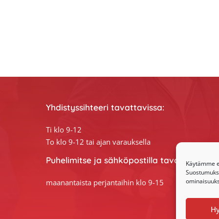
Yhdistyssihteeri tavattavissa:
Ti klo 9-12
To klo 9-12 tai ajan varauksella
Puhelimitse ja sähköpostilla tavoitat yhdis
Käytämme ev
Suostumuksen
ominaisuuksi
maanantaista perjantaihin klo 9-15
H