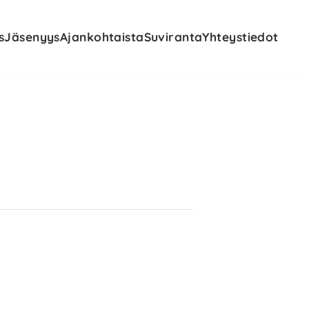
s
Jäsenyys
Ajankohtaista
Suviranta
Yhteystiedot