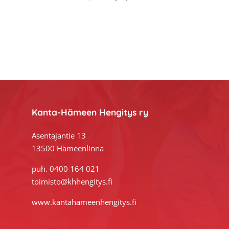
Footer
Kanta-Hämeen Hengitys ry
Asentajantie 13
13500 Hämeenlinna
puh. 0400 164 021
toimisto@khhengitys.fi
www.kantahameenhengitys.fi