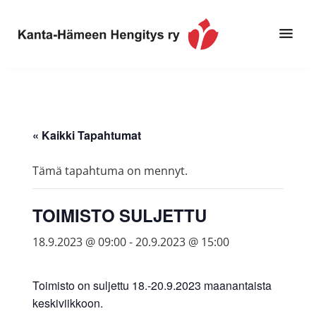
Hyppää
Hyppää
pääsisältöön
alatunnisteeseen
Toimintaa
Kanta-
ja
Hämeen
tietoa,
Hengitys
erityisesti
« Kaikki Tapahtumat
ry
jos
sinua
Tämä tapahtuma on mennyt.
koskettaa
astma,
TOIMISTO SULJETTU
keuhkoahtaumatauti,uniapnea,
muut
18.9.2023 @ 09:00
-
20.9.2023 @ 15:00
keuhkosairaudet,
huono
Toimisto on suljettu 18.-20.9.2023 maanantaista
sisäilma
keskiviikkoon.
tai