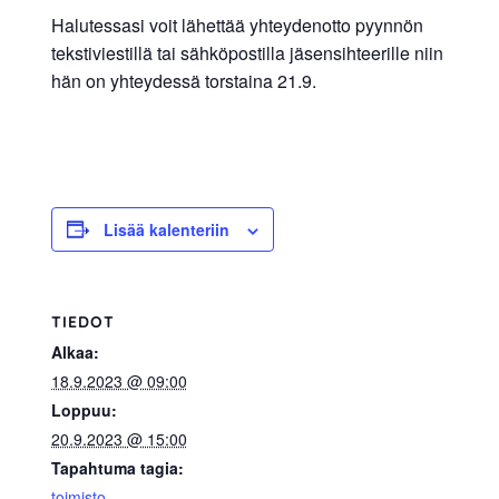
allergiat.
Halutessasi voit lähettää yhteydenotto pyynnön
K-
tekstiviestillä tai sähköpostilla jäsensihteerille niin
hän on yhteydessä torstaina 21.9.
H
Hengitys
ry
Lisää kalenteriin
TIEDOT
Alkaa:
18.9.2023 @ 09:00
Loppuu:
20.9.2023 @ 15:00
Tapahtuma tagia:
toimisto