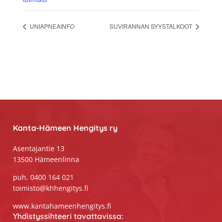
UNIAPNEAINFO
SUVIRANNAN SYYSTALKOOT
Footer
Kanta-Hämeen Hengitys ry
Asentajantie 13
13500 Hämeenlinna
puh. 0400 164 021
toimisto@khhengitys.fi
www.kantahameenhengitys.fi
Yhdistyssihteeri tavattavissa: