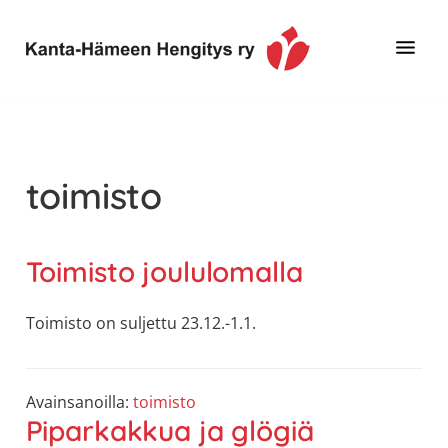
Hyppää
Hyppää
pääsisältöön
alatunnisteeseen
Toimintaa
Kanta-
ja
Hämeen
tietoa,
Hengitys
erityisesti
toimisto
ry
jos
sinua
koskettaa
Toimisto joululomalla
astma,
keuhkoahtaumatauti,uniapnea,
Toimisto on suljettu 23.12.-1.1.
muut
keuhkosairaudet,
huono
Avainsanoilla:
toimisto
sisäilma
Piparkakkua ja glögiä
tai