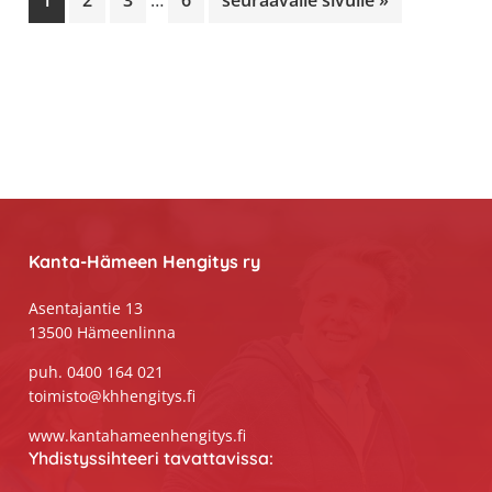
1
2
3
…
6
seuraavalle sivulle »
jätetty
pois
Footer
Kanta-Hämeen Hengitys ry
Asentajantie 13
13500 Hämeenlinna
puh. 0400 164 021
toimisto@khhengitys.fi
www.kantahameenhengitys.fi
Yhdistyssihteeri tavattavissa: