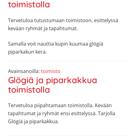
toimistolla
allergiat.
K-
Tervetuloa tutustumaan toimistoon, esittelyssä
H
kevään ryhmät ja tapahtumat.
Hengitys
ry
Samalla voit nauttia kupin kuumaa glögiä
piparkakun kera.
Avainsanoilla:
toimisto
Glögiä ja piparkakkua
toimistolla
Tervetuloa piipahtamaan toimistolla. Kevään
tapahtumat ja ryhmät ensi esittelyssä. Tarjolla
Glögiä ja piparkakkua.