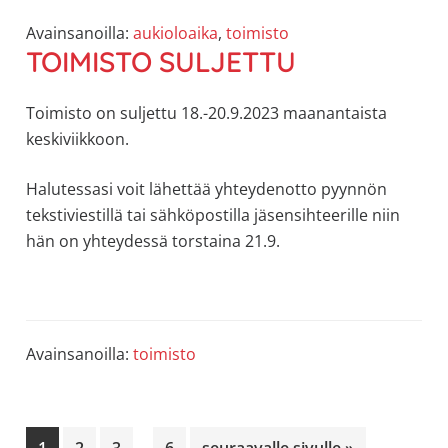
Avainsanoilla:
aukioloaika
,
toimisto
TOIMISTO SULJETTU
Toimisto on suljettu 18.-20.9.2023 maanantaista
keskiviikkoon.
Halutessasi voit lähettää yhteydenotto pyynnön
tekstiviestillä tai sähköpostilla jäsensihteerille niin
hän on yhteydessä torstaina 21.9.
Avainsanoilla:
toimisto
Välisivut
Sivu
Sivu
Sivu
Sivu
Siirry