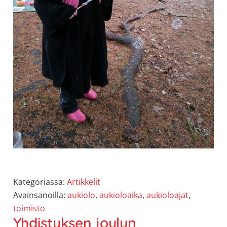
Kategoriassa:
Artikkelit
Avainsanoilla:
aukiolo
,
aukioloaika
,
aukioloajat
,
toimisto
Yhdistyksen joulun