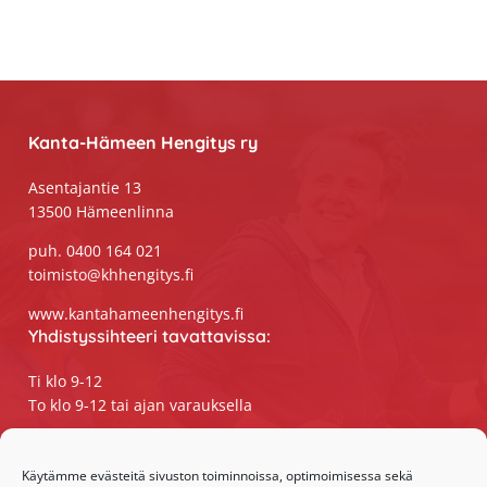
Footer
Kanta-Hämeen Hengitys ry
Asentajantie 13
13500 Hämeenlinna
puh. 0400 164 021
toimisto@khhengitys.fi
www.kantahameenhengitys.fi
Yhdistyssihteeri tavattavissa:
Ti klo 9-12
To klo 9-12 tai ajan varauksella
Puhelimitse ja sähköpostilla tavoitat
yhdistyssihteerin
Käytämme evästeitä sivuston toiminnoissa, optimoimisessa sekä