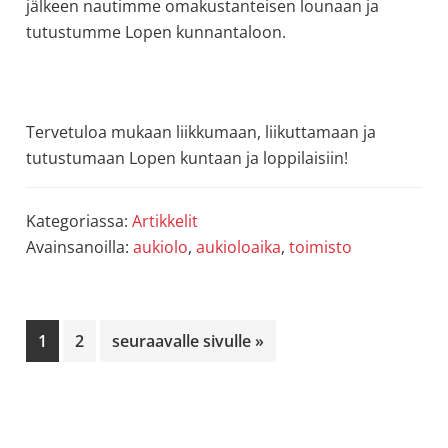
jälkeen nautimme omakustanteisen lounaan ja
tutustumme Lopen kunnantaloon.
Tervetuloa mukaan liikkumaan, liikuttamaan ja
tutustumaan Lopen kuntaan ja loppilaisiin!
Kategoriassa:
Artikkelit
Avainsanoilla:
aukiolo
,
aukioloaika
,
toimisto
Sivu
Sivu
Siirry
1
2
seuraavalle sivulle »