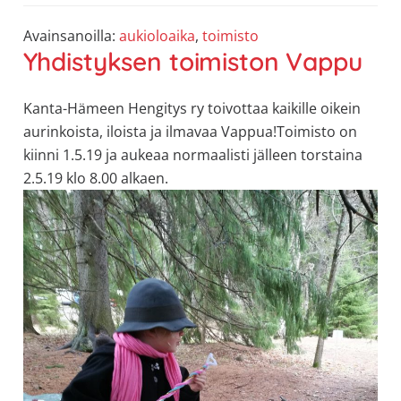
allergiat.
Avainsanoilla:
aukioloaika
,
toimisto
K-
Yhdistyksen toimiston Vappu
H
Hengitys
Kanta-Hämeen Hengitys ry toivottaa kaikille oikein
ry
aurinkoista, iloista ja ilmavaa Vappua!Toimisto on
kiinni 1.5.19 ja aukeaa normaalisti jälleen torstaina
2.5.19 klo 8.00 alkaen.