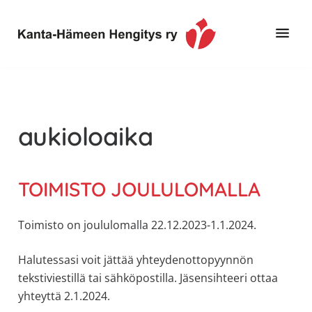
Hyppää
Hyppää
pääsisältöön
alatunnisteeseen
Toimintaa
Kanta-
ja
Hämeen
tietoa,
Hengitys
erityisesti
aukioloaika
ry
jos
sinua
koskettaa
TOIMISTO JOULULOMALLA
astma,
keuhkoahtaumatauti,uniapnea,
Toimisto on joululomalla 22.12.2023-1.1.2024.
muut
keuhkosairaudet,
Halutessasi voit jättää yhteydenottopyynnön
huono
tekstiviestillä tai sähköpostilla. Jäsensihteeri ottaa
sisäilma
yhteyttä 2.1.2024.
tai