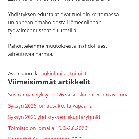
allergiat.
Yhdistyksen edustajat ovat tuolloin kertomassa
K-
uniapnean omahoidosta Hämeenlinnan
H
työvalmennussäätiö Luotsilla.
Hengitys
ry
Pahoittelemme muutoksesta mahdollisesti
aiheutuvaa harmia.
Avainsanoilla:
aukioloaika
,
toimisto
Ensisijainen
Viimeisimmät artikkelit
sivupalkki
Suvirannan syksyn 2026 varauskalenteri on avoinna
Syksyn 2026 lomaosakkeita vapaana
Syksyn 2026 yhdistyksen liikuntaryhmät
Toimisto on lomalla 19.6.-2.8.2026