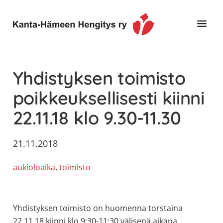
Hyppää
Hyppää
Hyppää
pääsisältöön
ensisijaiseen
alatunnisteeseen
sivupalkkiin
Toimintaa
Kanta-
ja
Hämeen
Yhdistyksen toimisto
tietoa,
Hengitys
erityisesti
poikkeuksellisesti kiinni
ry
jos
22.11.18 klo 9.30-11.30
sinua
koskettaa
astma,
21.11.2018
keuhkoahtaumatauti,uniapnea,
aukioloaika
, 
toimisto
muut
keuhkosairaudet,
huono
sisäilma
Yhdistyksen toimisto on huomenna torstaina
tai
22.11.18 kiinni klo 9:30-11:30 välisenä aikana.