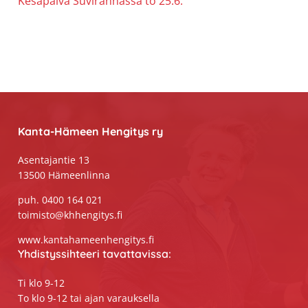
Kesäpäivä Suvirannassa to 25.6.
Footer
Kanta-Hämeen Hengitys ry
Asentajantie 13
13500 Hämeenlinna
puh. 0400 164 021
toimisto@khhengitys.fi
www.kantahameenhengitys.fi
Yhdistyssihteeri tavattavissa:
Ti klo 9-12
To klo 9-12 tai ajan varauksella