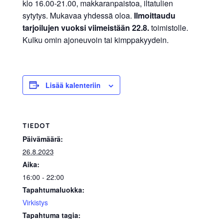
klo 16.00-21.00, makkaranpaistoa, iltatulien
allergiat.
sytytys. Mukavaa yhdessä oloa.
Ilmoittaudu
K-
tarjoilujen vuoksi viimeistään 22.8.
toimistolle.
H
Kulku omin ajoneuvoin tai kimppakyydein.
Hengitys
ry
Lisää kalenteriin
TIEDOT
Päivämäärä:
26.8.2023
Aika:
16:00 - 22:00
Tapahtumaluokka:
Virkistys
Tapahtuma tagia: