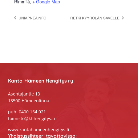
Rimmilä
,
+ Google Map
UNIAPNEAINFO
RETKI KYYRÖLÄN SAVELLE
Footer
Kanta-Hämeen Hengitys ry
Asentajantie 13
13500 Hämeenlinna
puh. 0400 164 021
toimisto@khhengitys.fi
www.kantahameenhengitys.fi
Yhdistyssihteeri tavattavissa: