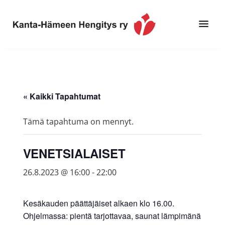
Hyppää
Hyppää
pääsisältöön
alatunnisteeseen
Toimintaa
Kanta-
ja
Hämeen
tietoa,
Hengitys
erityisesti
« Kaikki Tapahtumat
ry
jos
sinua
Tämä tapahtuma on mennyt.
koskettaa
astma,
VENETSIALAISET
keuhkoahtaumatauti,uniapnea,
muut
26.8.2023 @ 16:00
-
22:00
keuhkosairaudet,
huono
Kesäkauden päättäjäiset alkaen klo 16.00.
sisäilma
Ohjelmassa: pientä tarjottavaa, saunat lämpimänä
tai