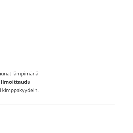
 saunat lämpimänä
.
Ilmoittaudu
ai kimppakyydein.