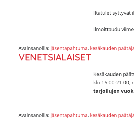
sisäilma
tai
Iltatulet syttyvät
allergiat.
K-
Ilmoittaudu viimei
H
Hengitys
Avainsanoilla:
jäsentapahtuma
,
kesäkauden päätäjä
ry
VENETSIALAISET
Kesäkauden päättä
klo 16.00-21.00, 
tarjoilujen vuok
Avainsanoilla:
jäsentapahtuma
,
kesäkauden päätäjä