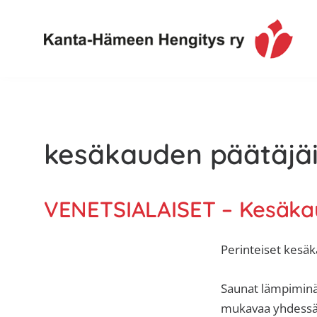
Hyppää
Hyppää
Hyppää
ensisijaiseen
pääsisältöön
alatunnisteeseen
valikkoon
Toimintaa
Kanta-
ja
Hämeen
tietoa,
Hengitys
erityisesti
kesäkauden päätäjäi
ry
jos
sinua
koskettaa
VENETSIALAISET – Kesäkau
astma,
keuhkoahtaumatauti,uniapnea,
Perinteiset kesäk
muut
keuhkosairaudet,
Saunat lämpiminä 
huono
mukavaa yhdessäo