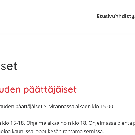
Etusivu
Yhdisty
set
den päättäjäiset
auden päättäjäiset Suvirannassa alkaen klo 15.00
klo 15-18. Ohjelma alkaa noin klo 18. Ohjelmassa pientä p
loa kauniissa loppukesän rantamaisemissa.