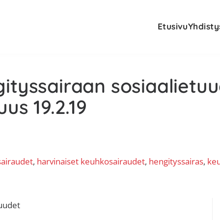
Etusivu
Yhdisty
ityssairaan sosiaalietuu
uus 19.2.19
sairaudet
, 
harvinaiset keuhkosairaudet
, 
hengityssairas
, 
keu
E
tuudet