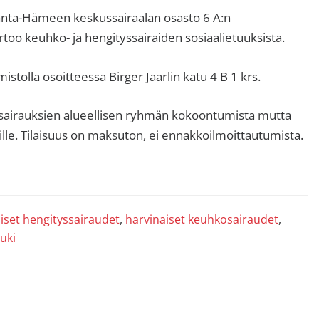
s
Kanta-Hämeen keskussairaalan osasto 6 A:n
ertoo keuhko- ja hengityssairaiden sosiaalietuuksista.
istolla osoitteessa Birger Jaarlin katu 4 B 1 krs.
osairauksien alueellisen ryhmän kokoontumista mutta
eille. Tilaisuus on maksuton, ei ennakkoilmoittautumista.
iset hengityssairaudet
,
harvinaiset keuhkosairaudet
,
tuki