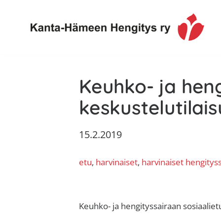
Hyppää
Hyppää
Hyppää
Hyppää
ensisijaiseen
pääsisältöön
ensisijaiseen
alatunnisteeseen
valikkoon
sivupalkkiin
Toimintaa
Kanta-
ja
Keuhko- ja heng
Hämeen
tietoa,
Hengitys
erityisesti
keskustelutilais
ry
jos
sinua
15.2.2019
koskettaa
astma,
etu
, 
harvinaiset
, 
harvinaiset hengitys
keuhkoahtaumatauti,uniapnea,
muut
keuhkosairaudet,
Keuhko- ja hengityssairaan sosiaalie
huono