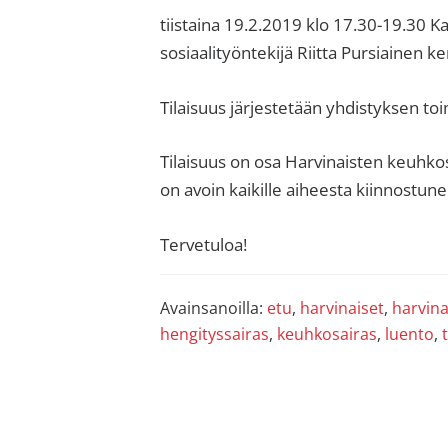
sisäilma
tiistaina 19.2.2019 klo 17.30-19.30 
tai
sosiaalityöntekijä Riitta Pursiainen k
allergiat.
K-
Tilaisuus järjestetään yhdistyksen toim
H
Hengitys
Tilaisuus on osa Harvinaisten keuhk
ry
on avoin kaikille aiheesta kiinnostun
Tervetuloa!
Avainsanoilla:
etu
,
harvinaiset
,
harvina
hengityssairas
,
keuhkosairas
,
luento
,