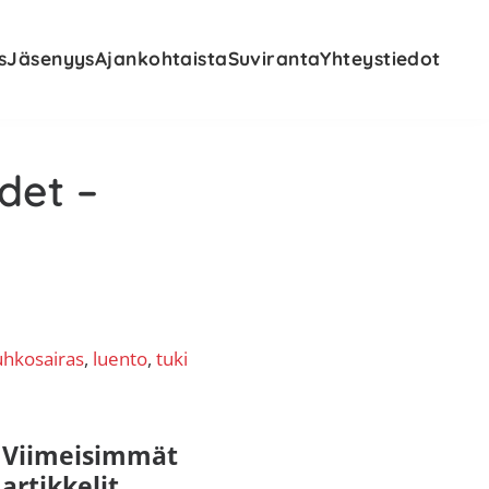
s
Jäsenyys
Ajankohtaista
Suviranta
Yhteystiedot
det –
hkosairas
, 
luento
, 
tuki
nsisijainen
Viimeisimmät
artikkelit