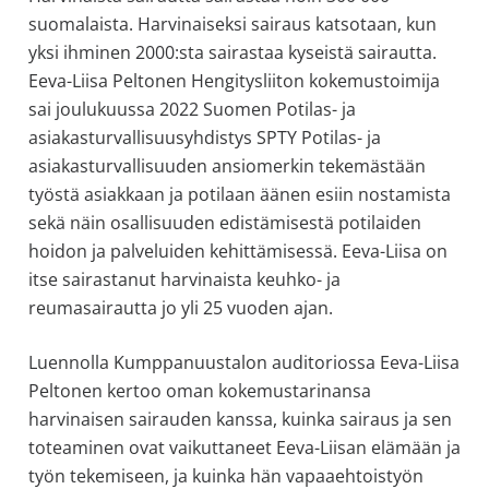
allergiat.
suomalaista. Harvinaiseksi sairaus katsotaan, kun
K-
yksi ihminen 2000:sta sairastaa kyseistä sairautta.
H
Eeva-Liisa Peltonen Hengitysliiton kokemustoimija
Hengitys
sai joulukuussa 2022 Suomen Potilas- ja
ry
asiakasturvallisuusyhdistys SPTY Potilas- ja
asiakasturvallisuuden ansiomerkin tekemästään
työstä asiakkaan ja potilaan äänen esiin nostamista
sekä näin osallisuuden edistämisestä potilaiden
hoidon ja palveluiden kehittämisessä. Eeva-Liisa on
itse sairastanut harvinaista keuhko- ja
reumasairautta jo yli 25 vuoden ajan.
Luennolla Kumppanuustalon auditoriossa Eeva-Liisa
Peltonen kertoo oman kokemustarinansa
harvinaisen sairauden kanssa, kuinka sairaus ja sen
toteaminen ovat vaikuttaneet Eeva-Liisan elämään ja
työn tekemiseen, ja kuinka hän vapaaehtoistyön