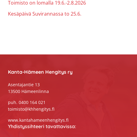
Toimisto on lomalla 19.6.-2.8.2026
Kesäpäivä Suvirannassa to 25.6.
Footer
Kanta-Hämeen Hengitys ry
Asentajantie 13
13500 Hämeenlinna
puh. 0400 164 021
toimisto@khhengitys.fi
www.kantahameenhengitys.fi
Yhdistyssihteeri tavattavissa: