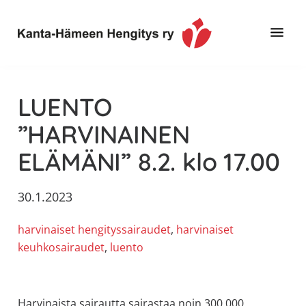
Hyppää
Hyppää
Hyppää
pääsisältöön
ensisijaiseen
alatunnisteeseen
sivupalkkiin
Toimintaa
Kanta-
ja
Hämeen
LUENTO
tietoa,
Hengitys
erityisesti
”HARVINAINEN
ry
jos
ELÄMÄNI” 8.2. klo 17.00
sinua
koskettaa
astma,
30.1.2023
keuhkoahtaumatauti,uniapnea,
harvinaiset hengityssairaudet
, 
harvinaiset
muut
keuhkosairaudet
, 
luento
keuhkosairaudet,
huono
sisäilma
tai
Harvinaista sairautta sairastaa noin 300 000