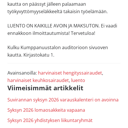
kautta on päässyt jälleen palaamaan
työkyvyttömyyseläkkeeltä takaisin työelämään.
LUENTO ON KAIKILLE AVOIN JA MAKSUTON. Ei vaadi
ennakkoon ilmoittautumista! Tervetuloa!
Kulku Kumppanuustalon auditorioon sivuoven
kautta. Kirjastokatu 1.
Avainsanoilla:
harvinaiset hengityssairaudet
,
harvinaiset keuhkosairaudet
,
luento
Ensisijainen
Viimeisimmät artikkelit
sivupalkki
Suvirannan syksyn 2026 varauskalenteri on avoinna
Syksyn 2026 lomaosakkeita vapaana
Syksyn 2026 yhdistyksen liikuntaryhmät