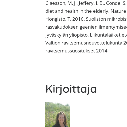
Claesson, M. J., Jeffery, I. B., Conde
diet and health in the elderly. Natur
Hongisto, T. 2016. Suoliston mikrobi
rasvakudoksen geenien ilmentymiseen 
Jyväskylän yliopisto, Liikuntalääketie
Valtion ravitsemusneuvottelukunta 2
ravitsemussuositukset 2014.
Kirjoittaja