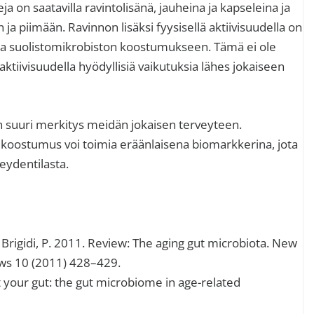
 on saatavilla ravintolisänä, jauheina ja kapseleina ja
n ja piimään. Ravinnon lisäksi fyysisellä aktiivisuudella on
sta suolistomikrobiston koostumukseen. Tämä ei ole
ä aktiivisuudella hyödyllisiä vaikutuksia lähes jokaiseen
vän suuri merkitys meidän jokaisen terveyteen.
 koostumus voi toimia eräänlaisena biomarkkerina, jota
eydentilasta.
 & Brigidi, P. 2011. Review: The aging gut microbiota. New
ws 10 (2011) 428–429.
t your gut: the gut microbiome in age-related