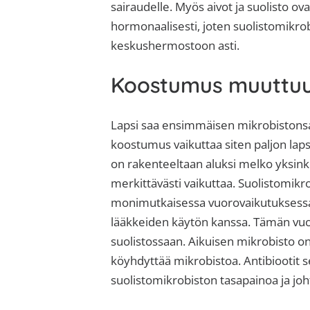
sairaudelle. Myös aivot ja suolisto 
hormonaalisesti, joten suolistomikr
keskushermostoon asti.
Koostumus muuttuu
Lapsi saa ensimmäisen mikrobistonsa 
koostumus vaikuttaa siten paljon lap
on rakenteeltaan aluksi melko yksinke
merkittävästi vaikuttaa. Suolistomik
monimutkaisessa vuorovaikutuksessa
lääkkeiden käytön kanssa. Tämän vuok
suolistossaan. Aikuisen mikrobisto on
köyhdyttää mikrobistoa. Antibiootit s
suolistomikrobiston tasapainoa ja jo