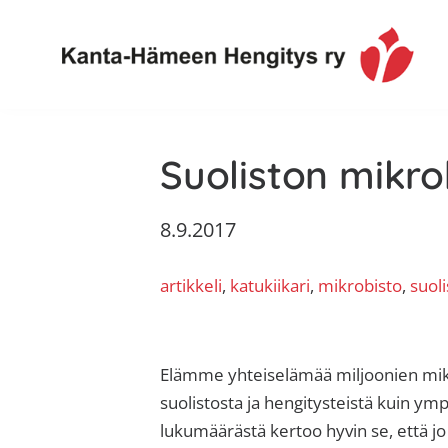
Hyppää
Hyppää
Hyppää
Hyppää
ensisijaiseen
pääsisältöön
ensisijaiseen
alatunnisteeseen
valikkoon
sivupalkkiin
Toimintaa
Kanta-
ja
Suoliston mikro
Hämeen
tietoa,
Hengitys
erityisesti
8.9.2017
ry
jos
sinua
artikkeli
, 
katukiikari
, 
mikrobisto
, 
suoli
koskettaa
astma,
keuhkoahtaumatauti,uniapnea,
muut
Elämme yhteiselämää miljoonien mikro
keuhkosairaudet,
suolistosta ja hengitysteistä kuin y
huono
lukumäärästä kertoo hyvin se, että jo 