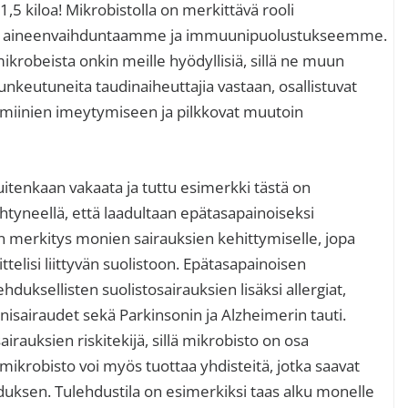
1,5 kiloa! Mikrobistolla on merkittävä rooli
la aineenvaihduntaamme ja immuunipuolustukseemme.
ikrobeista onkin meille hyödyllisiä, sillä ne muun
nkeutuneita taudinaiheuttajia vastaan, osallistuvat
tamiinien imeytymiseen ja pilkkovat muutoin
itenkaan vakaata ja tuttu esimerkki tästä on
tyneellä, että laadultaan epätasapainoiseksi
n merkitys monien sairauksien kehittymiselle, jopa
ittelisi liittyvän suolistoon. Epätasapainoisen
hduksellisten suolistosairauksien lisäksi allergiat,
onisairaudet sekä Parkinsonin ja Alzheimerin tauti.
rauksien riskitekijä, sillä mikrobisto on osa
robisto voi myös tuottaa yhdisteitä, jotka saavat
hduksen. Tulehdustila on esimerkiksi taas alku monelle