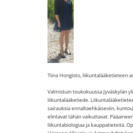
Tiina Hongisto, liikuntalääketieteen a
Valmistuin toukokuussa Jyväskylän yl
liikuntalääketiede. Liikuntalääketiete
sairauksia ennaltaehkäiseviin, kuntout
elintavat tähän vaikuttavat. Pääaineen
liikuntabiologiaa ja kauppatieteitä. O
Hämeen Allergia- ja Astmayhdistyksel