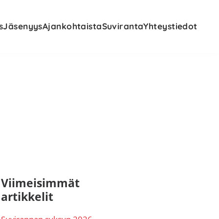
s
Jäsenyys
Ajankohtaista
Suviranta
Yhteystiedot
nsisijainen
Viimeisimmät
artikkelit
ivupalkki
Suvirannan syksyn 2026