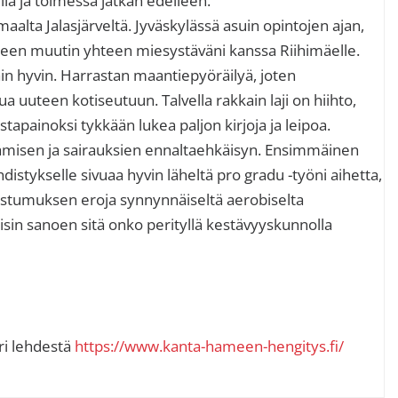
aalta Jalasjärveltä. Jyväskylässä asuin opintojen ajan,
lkeen muutin yhteen miesystäväni kanssa Riihimäelle.
in hyvin. Harrastan maantiepyöräilyä, joten
a uuteen kotiseutuun. Talvella rakkain laji on hiihto,
stapainoksi tykkään lukea paljon kirjoja ja leipoa.
ämisen ja sairauksien ennaltaehkäisyn. Ensimmäinen
istykselle sivuaa hyvin läheltä pro gradu -työni aihetta,
oostumuksen eroja synnynnäiseltä aerobiselta
 toisin sanoen sitä onko perityllä kestävyyskunnolla
ari lehdestä
https://www.kanta-hameen-hengitys.fi/