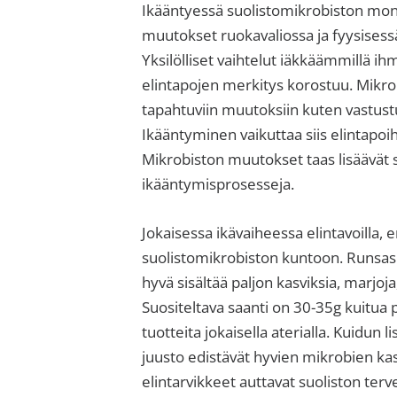
Ikääntyessä suolistomikrobiston moni
muutokset ruokavaliossa ja fyysisessä
Yksilölliset vaihtelut iäkkäämmillä ihm
elintapojen merkitys korostuu. Mikro
tapahtuviin muutoksiin kuten vastustu
Ikääntyminen vaikuttaa siis elintapoi
Mikrobiston muutokset taas lisäävät s
ikääntymisprosesseja.
Jokaisessa ikävaiheessa elintavoilla, e
suolistomikrobiston kuntoon. Runsasku
hyvä sisältää paljon kasviksia, marjoja
Suositeltava saanti on 30-35g kuitua 
tuotteita jokaisella aterialla. Kuidun li
juusto edistävät hyvien mikrobien kasv
elintarvikkeet auttavat suoliston t