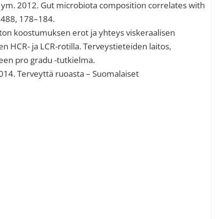
, S. ym. 2012. Gut microbiota composition correlates with
e 488, 178–184.
ston koostumuksen erot ja yhteys viskeraalisen
HCR- ja LCR-rotilla. Terveystieteiden laitos,
teen pro gradu -tutkielma.
014. Terveyttä ruoasta – Suomalaiset