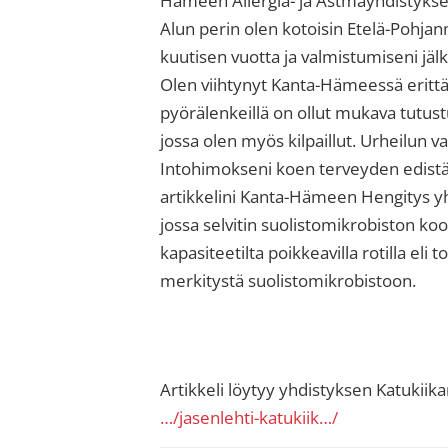
Alun perin olen kotoisin Etelä-Pohjanm
kuutisen vuotta ja valmistumiseni jä
Olen viihtynyt Kanta-Hämeessä erittä
pyörälenkeillä on ollut mukava tutustu
jossa olen myös kilpaillut. Urheilun va
Intohimokseni koen terveyden edist
artikkelini Kanta-Hämeen Hengitys yhd
jossa selvitin suolistomikrobiston k
kapasiteetilta poikkeavilla rotilla eli
merkitystä suolistomikrobistoon.
Artikkeli löytyy yhdistyksen Katukiik
…/jasenlehti-katukiik…/