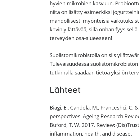
hyvien mikrobien kasvuun. Probiootteja
niitä on lisätty esimerkiksi jogurtteihi
mahdollisesti myönteisiä vaikutuksi
kovin yllättävää, sillä onhan fyysisell
terveyden osa-alueeseen!
Suolistomikrobistolla on siis yllättä
Tulevaisuudessa suolistomikrobiston
tutkimalla saadaan tietoa yksilön terv
Lähteet
Biagi, E., Candela, M., Franceshci, C.
perspectives. Ageing Research Revie
Buford, T. W. 2017. Review: (Dis)Trus
inflammation, health, and disease.