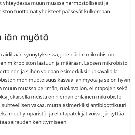
ovat yhteydessä muun muassa hermostollisesti ja
obiston tuottamat yhdisteet pääsevät kulkemaan
 iän myötä
äidiltään synnytyksessä, joten äidin mikrobiston
sen mikrobiston laatuun ja määrään. Lapsen mikrobisto
rtainen ja siihen voidaan esimerkiksi ruokavaliolla
robiston monimuotoisuus kasvaa iän myötä ja se on hyvin
 muun muassa perimän, ruokavalion, elintapojen sekä
si jokaisella meistä on hieman erilainen mikrobisto
 suhteellisen vakaa, mutta esimerkiksi antibioottikuuri
ekä muut ympäristö- ja elintapatekijät voivat järkyttää
htaa sairauden kehittymiseen.