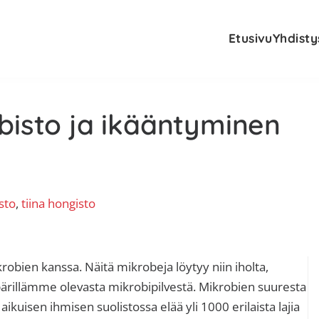
Etusivu
Yhdisty
bisto ja ikääntyminen
sto
, 
tiina hongisto
E
bien kanssa. Näitä mikrobeja löytyy niin iholta,
mpärillämme olevasta mikrobipilvestä. Mikrobien suuresta
s
aikuisen ihmisen suolistossa elää yli 1000 erilaista lajia