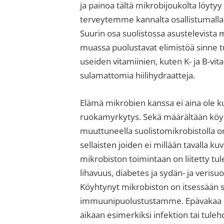
sisäilma
ja painoa tältä mikrobijoukolta löytyy 
tai
terveytemme kannalta osallistumal
allergiat.
Suurin osa suolistossa asustelevista m
K-
muassa puolustavat elimistöä sinne tu
H
useiden vitamiinien, kuten K- ja B-vi
Hengitys
sulamattomia hiilihydraatteja.
ry
Elämä mikrobien kanssa ei aina ole ku
ruokamyrkytys. Sekä määrältään köyh
muuttuneella suolistomikrobistolla o
sellaisten joiden ei millään tavalla kuv
mikrobiston toimintaan on liitetty tule
lihavuus, diabetes ja sydän- ja verisu
Köyhtynyt mikrobiston on itsessään sai
immuunipuolustustamme. Epävakaa mik
aikaan esimerkiksi infektion tai tule