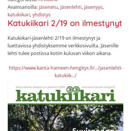
Avainsanoilla:
jäsenetu
,
jäsenlehti
,
jäsenyys
,
katukiikari
,
yhdistys
Katukiikari 2/19 on ilmestynyt
Katukiikari-jäsenlehti 2/19 on ilmestynyt ja
luettavissa yhdistyksemme verkkosivuilta. Jäsenille
lehti tulee postissa kotiin kuluvan viikon aikana.
https://www.kanta-hameen-hengitys.fi/…/jasenlehti-
katukiik…/