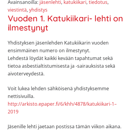
Avainsanoilla:
jäsenlehti
,
katukiikari
,
tiedotus
,
viestintä
,
yhdistys
Vuoden 1. Katukiikari- lehti on
ilmestynyt
Yhdistyksen jäsenlehden Katukiikarin vuoden
ensimmäinen numero on ilmestynyt.
Lehdestä löydät kaikki kevään tapahtumat sekä
tietoa asbestialtistumisesta ja -sairauksista sekä
aivoterveydestä.
Voit lukea lehden sähköisenä yhdistyksemme
nettisivuilla.
http://arkisto.epaper.fi/6/khh/4878/katukiikari-1–
2019
Jäsenille lehti jaetaan postissa tämän viikon aikana.