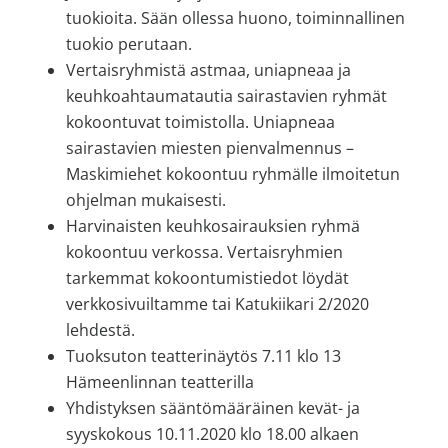
tuokioita. Sään ollessa huono, toiminnallinen
tuokio perutaan.
Vertaisryhmistä astmaa, uniapneaa ja
keuhkoahtaumatautia sairastavien ryhmät
kokoontuvat toimistolla. Uniapneaa
sairastavien miesten pienvalmennus –
Maskimiehet kokoontuu ryhmälle ilmoitetun
ohjelman mukaisesti.
Harvinaisten keuhkosairauksien ryhmä
kokoontuu verkossa. Vertaisryhmien
tarkemmat kokoontumistiedot löydät
verkkosivuiltamme tai Katukiikari 2/2020
lehdestä.
Tuoksuton teatterinäytös 7.11 klo 13
Hämeenlinnan teatterilla
Yhdistyksen sääntömääräinen kevät- ja
syyskokous 10.11.2020 klo 18.00 alkaen