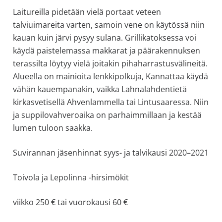
Laitureilla pidetään vielä portaat veteen
talviuimareita varten, samoin vene on käytössä niin
kauan kuin järvi pysyy sulana. Grillikatoksessa voi
käydä paistelemassa makkarat ja päärakennuksen
terassilta löytyy vielä joitakin pihaharrastusvälineitä.
Alueella on mainioita lenkkipolkuja, Kannattaa käydä
vähän kauempanakin, vaikka Lahnalahdentietä
kirkasvetisellä Ahvenlammella tai Lintusaaressa. Niin
ja suppilovahveroaika on parhaimmillaan ja kestää
lumen tuloon saakka.
Suvirannan jäsenhinnat syys- ja talvikausi 2020–2021
Toivola ja Lepolinna -hirsimökit
viikko 250 € tai vuorokausi 60 €