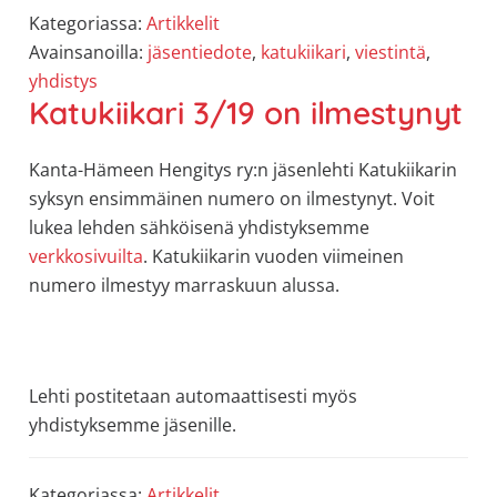
Kategoriassa:
Artikkelit
Avainsanoilla:
jäsentiedote
,
katukiikari
,
viestintä
,
yhdistys
Katukiikari 3/19 on ilmestynyt
Kanta-Hämeen Hengitys ry:n jäsenlehti Katukiikarin
syksyn ensimmäinen numero on ilmestynyt. Voit
lukea lehden sähköisenä yhdistyksemme
verkkosivuilta
. Katukiikarin vuoden viimeinen
numero ilmestyy marraskuun alussa.
Lehti postitetaan automaattisesti myös
yhdistyksemme jäsenille.
Kategoriassa:
Artikkelit