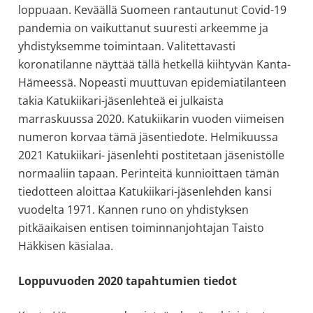
loppuaan. Keväällä Suomeen rantautunut Covid-19
pandemia on vaikuttanut suuresti arkeemme ja
yhdistyksemme toimintaan. Valitettavasti
koronatilanne näyttää tällä hetkellä kiihtyvän Kanta-
Hämeessä. Nopeasti muuttuvan epidemiatilanteen
takia Katukiikari-jäsenlehteä ei julkaista
marraskuussa 2020. Katukiikarin vuoden viimeisen
numeron korvaa tämä jäsentiedote. Helmikuussa
2021 Katukiikari- jäsenlehti postitetaan jäsenistölle
normaaliin tapaan. Perinteitä kunnioittaen tämän
tiedotteen aloittaa Katukiikari-jäsenlehden kansi
vuodelta 1971. Kannen runo on yhdistyksen
pitkäaikaisen entisen toiminnanjohtajan Taisto
Häkkisen käsialaa.
Loppuvuoden 2020 tapahtumien tiedot