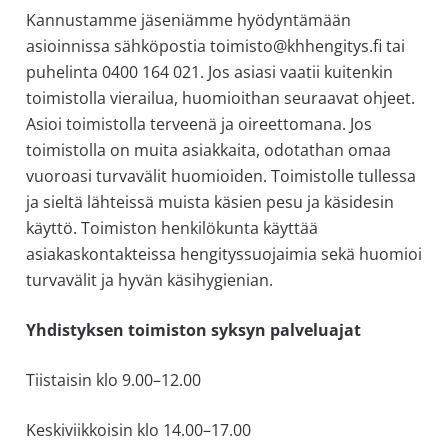
Kannustamme jäseniämme hyödyntämään
asioinnissa sähköpostia toimisto@khhengitys.fi tai
puhelinta 0400 164 021. Jos asiasi vaatii kuitenkin
toimistolla vierailua, huomioithan seuraavat ohjeet.
Asioi toimistolla terveenä ja oireettomana. Jos
toimistolla on muita asiakkaita, odotathan omaa
vuoroasi turvavälit huomioiden. Toimistolle tullessa
ja sieltä lähteissä muista käsien pesu ja käsidesin
käyttö. Toimiston henkilökunta käyttää
asiakaskontakteissa hengityssuojaimia sekä huomioi
turvavälit ja hyvän käsihygienian.
Yhdistyksen toimiston syksyn palveluajat
Tiistaisin klo 9.00–12.00
Keskiviikkoisin klo 14.00–17.00