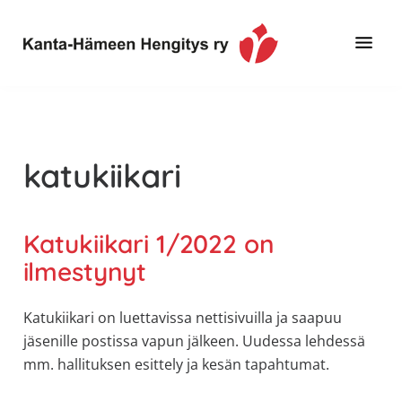
Hyppää
Hyppää
pääsisältöön
alatunnisteeseen
Toimintaa
Kanta-
ja
Hämeen
tietoa,
Hengitys
erityisesti
katukiikari
ry
jos
sinua
koskettaa
Katukiikari 1/2022 on
astma,
ilmestynyt
keuhkoahtaumatauti,uniapnea,
muut
Katukiikari on luettavissa nettisivuilla ja saapuu
keuhkosairaudet,
jäsenille postissa vapun jälkeen. Uudessa lehdessä
huono
mm. hallituksen esittely ja kesän tapahtumat.
sisäilma
tai