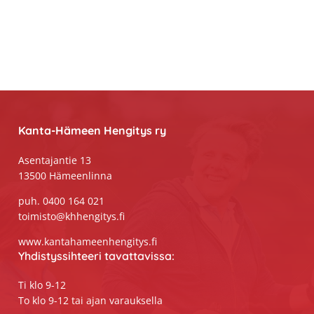
Footer
Kanta-Hämeen Hengitys ry
Asentajantie 13
13500 Hämeenlinna
puh. 0400 164 021
toimisto@khhengitys.fi
www.kantahameenhengitys.fi
Yhdistyssihteeri tavattavissa:
Ti klo 9-12
To klo 9-12 tai ajan varauksella