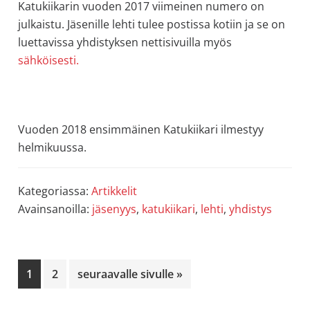
Katukiikarin vuoden 2017 viimeinen numero on
julkaistu. Jäsenille lehti tulee postissa kotiin ja se on
luettavissa yhdistyksen nettisivuilla myös
sähköisesti.
Vuoden 2018 ensimmäinen Katukiikari ilmestyy
helmikuussa.
Kategoriassa:
Artikkelit
Avainsanoilla:
jäsenyys
,
katukiikari
,
lehti
,
yhdistys
Sivu
Sivu
Siirry
1
2
seuraavalle sivulle »