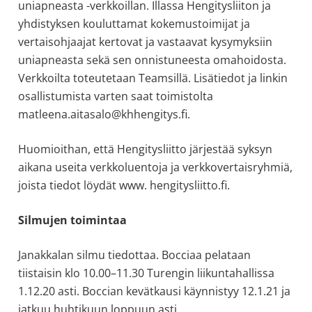
uniapneasta -verkkoillan. Illassa Hengitysliiton ja
yhdistyksen kouluttamat kokemustoimijat ja
vertaisohjaajat kertovat ja vastaavat kysymyksiin
uniapneasta sekä sen onnistuneesta omahoidosta.
Verkkoilta toteutetaan Teamsillä. Lisätiedot ja linkin
osallistumista varten saat toimistolta
matleena.aitasalo@khhengitys.fi.
Huomioithan, että Hengitysliitto järjestää syksyn
aikana useita verkkoluentoja ja verkkovertaisryhmiä,
joista tiedot löydät www. hengitysliitto.fi.
Silmujen toimintaa
Janakkalan silmu tiedottaa. Bocciaa pelataan
tiistaisin klo 10.00–11.30 Turengin liikuntahallissa
1.12.20 asti. Boccian kevätkausi käynnistyy 12.1.21 ja
jatkuu huhtikuun loppuun asti.