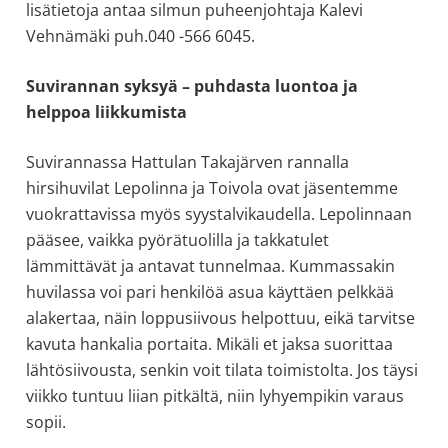
lisätietoja antaa silmun puheenjohtaja Kalevi
Vehnämäki puh.040 -566 6045.
Suvirannan syksyä – puhdasta luontoa ja
helppoa liikkumista
Suvirannassa Hattulan Takajärven rannalla
hirsihuvilat Lepolinna ja Toivola ovat jäsentemme
vuokrattavissa myös syystalvikaudella. Lepolinnaan
pääsee, vaikka pyörätuolilla ja takkatulet
lämmittävät ja antavat tunnelmaa. Kummassakin
huvilassa voi pari henkilöä asua käyttäen pelkkää
alakertaa, näin loppusiivous helpottuu, eikä tarvitse
kavuta hankalia portaita. Mikäli et jaksa suorittaa
lähtösiivousta, senkin voit tilata toimistolta. Jos täysi
viikko tuntuu liian pitkältä, niin lyhyempikin varaus
sopii.