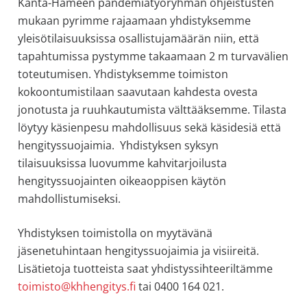
Kanta-Hämeen pandemiatyöryhmän ohjeistusten
mukaan pyrimme rajaamaan yhdistyksemme
yleisötilaisuuksissa osallistujamäärän niin, että
tapahtumissa pystymme takaamaan 2 m turvavälien
toteutumisen. Yhdistyksemme toimiston
kokoontumistilaan saavutaan kahdesta ovesta
jonotusta ja ruuhkautumista välttääksemme. Tilasta
löytyy käsienpesu mahdollisuus sekä käsidesiä että
hengityssuojaimia. Yhdistyksen syksyn
tilaisuuksissa luovumme kahvitarjoilusta
hengityssuojainten oikeaoppisen käytön
mahdollistumiseksi.
Yhdistyksen toimistolla on myytävänä
jäsenetuhintaan hengityssuojaimia ja visiireitä.
Lisätietoja tuotteista saat yhdistyssihteeriltämme
toimisto@khhengitys.fi
tai 0400 164 021.